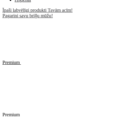
Īpaši labvēlīgi produkti Tavām acīm!
Pagarini savu briļļu mūžu!
Premium
Premium