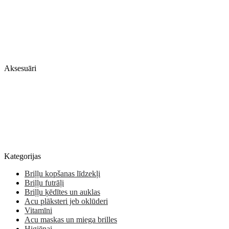
Aksesuāri
Kategorijas
Briļļu kopšanas līdzekļi
Briļļu futrāļi
Briļļu ķēdītes un auklas
Acu plāksteri jeb oklūderi
Vitamīni
Acu maskas un miega brilles
Higiēnai