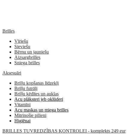
Brilles
Vīriešu
Sieviešu
Bērnu un jauniešu
Aizsargbrilles
Sniega brilles
Aksesuāri
Briļļu kopšanas līdzekļi
Briļļu futrāļi
Briļļu ķēdītes un auklas
Acu plāksteri jeb oklūderi
Vitamīni
Acu maskas un miega brilles
Mitrinošie pilieni
Higiēnai
BRILLES TUVREDZĪBAS KONTROLEI - komplekts 249 eur