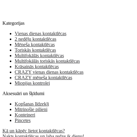
Kategorijas
Vienas dienas kontaktlēcas
2 nedēļu kontaktlēcas
Mēneša kontaktlēcas
Toriskās kontaktlēcas
Multifokālās kontaktlēcas
Multifokālās toriskās kontaktlēcas
Krāsainās kontaktlēcas
CRAZY vienas dienas kontaktlēcas
CRAZY mēneša kontaktlēcas
Miopijas kontrolei
Aksesuāri un šķīdumi
Kopšanas līdzekļi
Mitrinošie pilieni
Konteineri
Pincetes
Kā un kāpēc lietot kontaktlēcas?
Nakts kontaktlēcas un laba redze ik dienu!