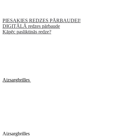
PIESAKIES REDZES PĀRBAUDEI!
DIGITĀLĀ redzes pārbaude
Kāpēc pasliktinās redze?
Aizsargbrilles
Aizsargbrilles