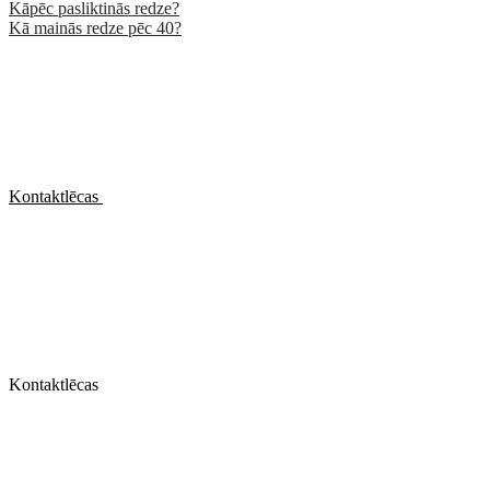
Kāpēc pasliktinās redze?
Kā mainās redze pēc 40?
Kontaktlēcas
Kontaktlēcas