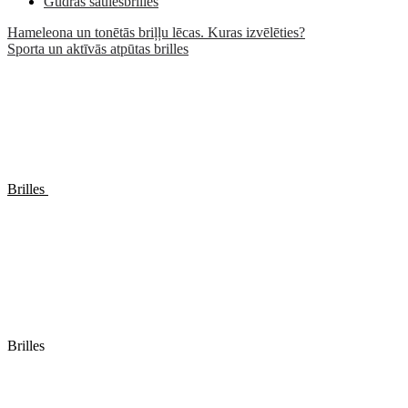
Gudrās saulesbrilles
Hameleona un tonētās briļļu lēcas. Kuras izvēlēties?
Sporta un aktīvās atpūtas brilles
Brilles
Brilles