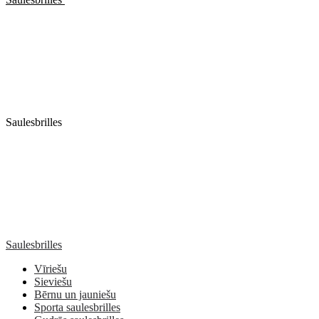
Saulesbrilles
Saulesbrilles
Vīriešu
Sieviešu
Bērnu un jauniešu
Sporta saulesbrilles