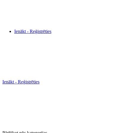
Ienākt - Reģistrēties
Ienākt - Reģistrēties
Pārlūkot pēc kategorijas