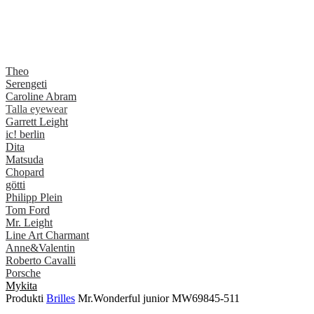
Theo
Serengeti
Caroline Abram
Talla eyewear
Garrett Leight
ic! berlin
Dita
Matsuda
Chopard
götti
Philipp Plein
Tom Ford
Mr. Leight
Line Art Charmant
Anne&Valentin
Roberto Cavalli
Porsche
Mykita
Produkti
Brilles
Mr.Wonderful junior MW69845-511