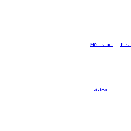
Mūsu saloni
Piesa
Latviešu