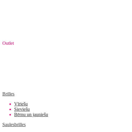
Outlet
Brilles
Vīriešu
Sieviešu
Bērnu un jauniešu
Saulesbrilles