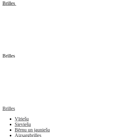
Brilles
Brilles
Brilles
Vīriešu
Sieviešu
Bērnu un jauniešu
Aizsargbrilles