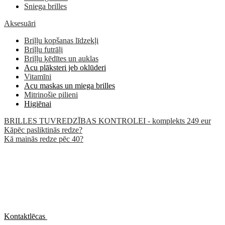
Sniega brilles
Aksesuāri
Briļļu kopšanas līdzekļi
Briļļu futrāļi
Briļļu ķēdītes un auklas
Acu plāksteri jeb oklūderi
Vitamīni
Acu maskas un miega brilles
Mitrinošie pilieni
Higiēnai
BRILLES TUVREDZĪBAS KONTROLEI - komplekts 249 eur
Kāpēc pasliktinās redze?
Kā mainās redze pēc 40?
Kontaktlēcas