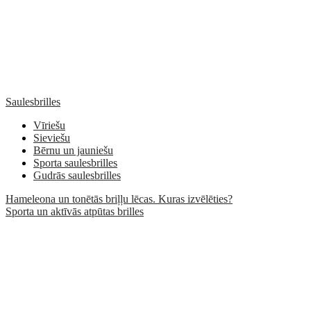
Saulesbrilles
Vīriešu
Sieviešu
Bērnu un jauniešu
Sporta saulesbrilles
Gudrās saulesbrilles
Hameleona un tonētās briļļu lēcas. Kuras izvēlēties?
Sporta un aktīvās atpūtas brilles