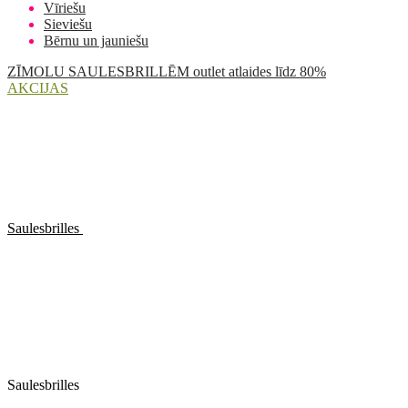
Vīriešu
Sieviešu
Bērnu un jauniešu
ZĪMOLU SAULESBRILLĒM outlet atlaides līdz 80%
AKCIJAS
Saulesbrilles
Saulesbrilles