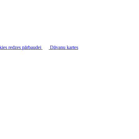
kies redzes pārbaudei
Dāvanu kartes