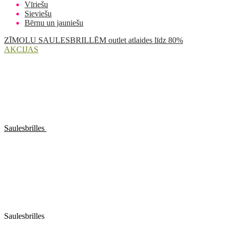
Vīriešu
Sieviešu
Bērnu un jauniešu
ZĪMOLU SAULESBRILLĒM outlet atlaides līdz 80%
AKCIJAS
Saulesbrilles
Saulesbrilles