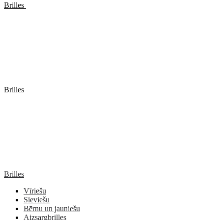
Brilles
Brilles
Brilles
Vīriešu
Sieviešu
Bērnu un jauniešu
Aizsargbrilles