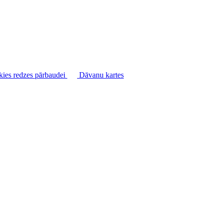
kies redzes pārbaudei
Dāvanu kartes