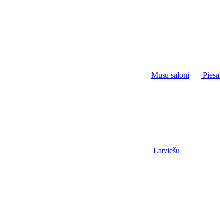
Mūsu saloni
Piesa
Latviešu