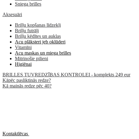
Sniega brilles
Aksesuāri
Briļļu kopšanas līdzekļi
Briļļu futrāļi
Briļļu ķēdītes un auklas
Acu plāksteri jeb oklūderi
Vitamīni
Acu maskas un miega brilles
Mitrinošie pilieni
Higiēnai
BRILLES TUVREDZĪBAS KONTROLEI - komplekts 249 eur
Kāpēc pasliktinās redze?
Kā mainās redze pēc 40?
Kontaktlēcas