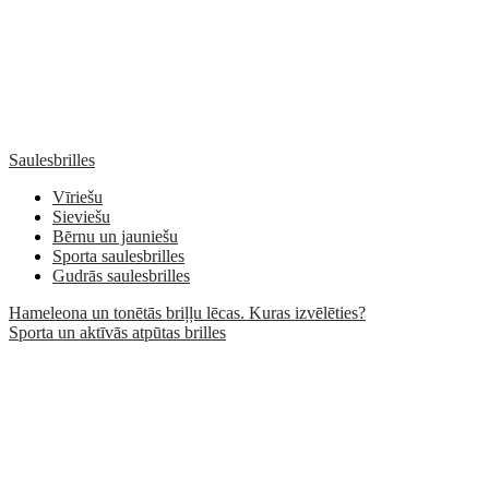
Saulesbrilles
Vīriešu
Sieviešu
Bērnu un jauniešu
Sporta saulesbrilles
Gudrās saulesbrilles
Hameleona un tonētās briļļu lēcas. Kuras izvēlēties?
Sporta un aktīvās atpūtas brilles