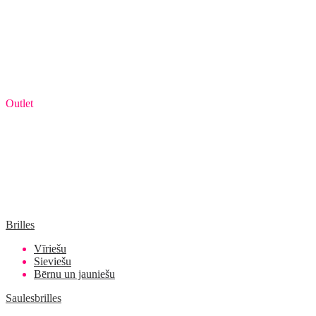
Outlet
Brilles
Vīriešu
Sieviešu
Bērnu un jauniešu
Saulesbrilles