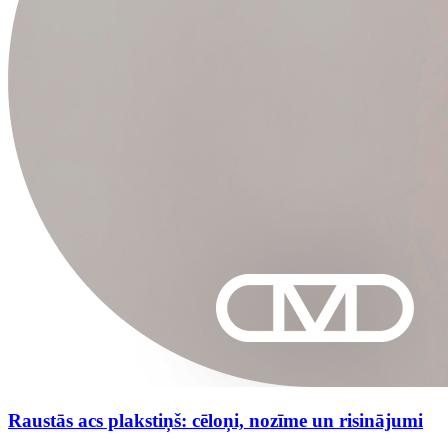
Raustās acs plakstiņš: cēloņi, nozīme un risinājumi