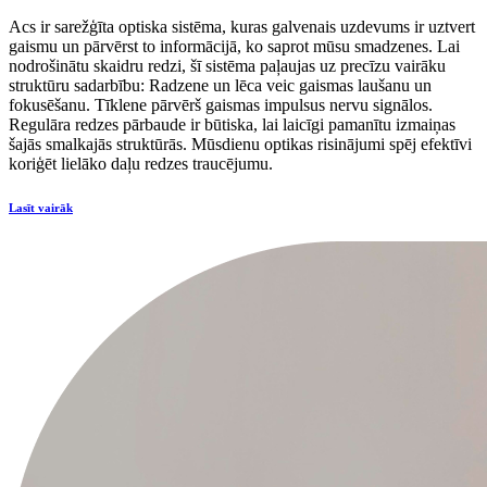
Acs ir sarežģīta optiska sistēma, kuras galvenais uzdevums ir uztvert
gaismu un pārvērst to informācijā, ko saprot mūsu smadzenes. Lai
nodrošinātu skaidru redzi, šī sistēma paļaujas uz precīzu vairāku
struktūru sadarbību: Radzene un lēca veic gaismas laušanu un
fokusēšanu. Tīklene pārvērš gaismas impulsus nervu signālos.
Regulāra redzes pārbaude ir būtiska, lai laicīgi pamanītu izmaiņas
šajās smalkajās struktūrās. Mūsdienu optikas risinājumi spēj efektīvi
koriģēt lielāko daļu redzes traucējumu.
Lasīt vairāk