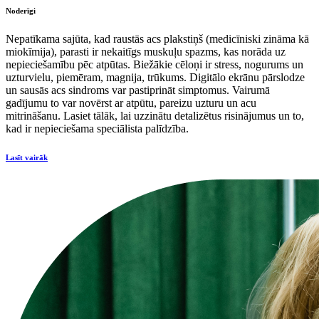
Noderīgi
Nepatīkama sajūta, kad raustās acs plakstiņš (medicīniski zināma kā
miokīmija), parasti ir nekaitīgs muskuļu spazms, kas norāda uz
nepieciešamību pēc atpūtas. Biežākie cēloņi ir stress, nogurums un
uzturvielu, piemēram, magnija, trūkums. Digitālo ekrānu pārslodze
un sausās acs sindroms var pastiprināt simptomus. Vairumā
gadījumu to var novērst ar atpūtu, pareizu uzturu un acu
mitrināšanu. Lasiet tālāk, lai uzzinātu detalizētus risinājumus un to,
kad ir nepieciešama speciālista palīdzība.
Lasīt vairāk