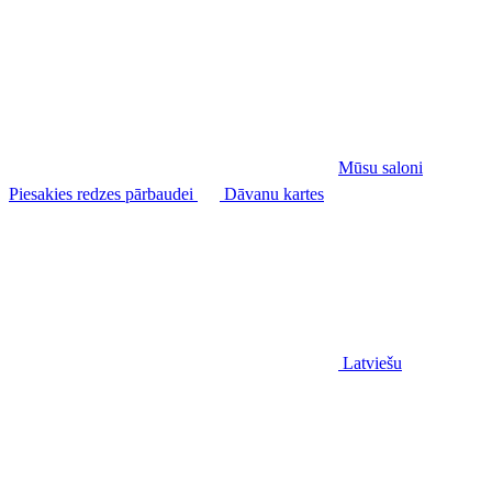
Mūsu saloni
Piesakies redzes pārbaudei
Dāvanu kartes
Latviešu