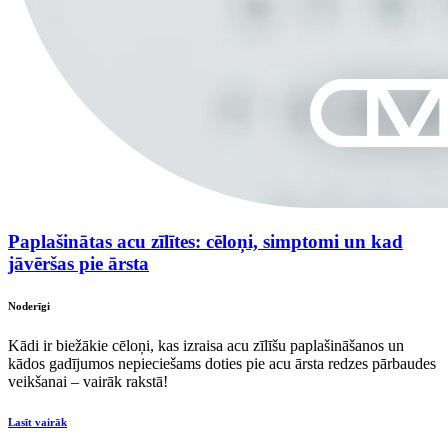
Paplašinātas acu zīlītes: cēloņi, simptomi un kad
jāvēršas pie ārsta
Noderīgi
Kādi ir biežākie cēloņi, kas izraisa acu zīlīšu paplašināšanos un
kādos gadījumos nepieciešams doties pie acu ārsta redzes pārbaudes
veikšanai – vairāk rakstā!
Lasīt vairāk