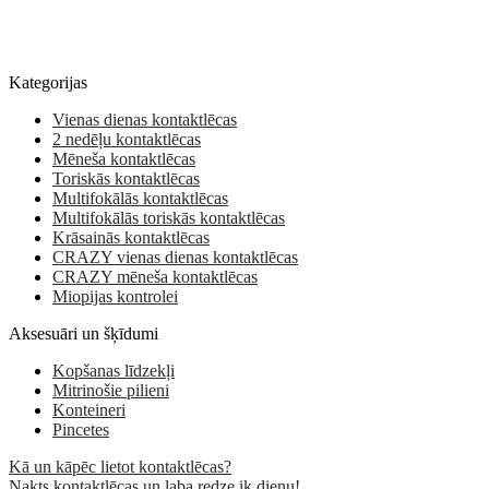
Kategorijas
Vienas dienas kontaktlēcas
2 nedēļu kontaktlēcas
Mēneša kontaktlēcas
Toriskās kontaktlēcas
Multifokālās kontaktlēcas
Multifokālās toriskās kontaktlēcas
Krāsainās kontaktlēcas
CRAZY vienas dienas kontaktlēcas
CRAZY mēneša kontaktlēcas
Miopijas kontrolei
Aksesuāri un šķīdumi
Kopšanas līdzekļi
Mitrinošie pilieni
Konteineri
Pincetes
Kā un kāpēc lietot kontaktlēcas?
Nakts kontaktlēcas un laba redze ik dienu!