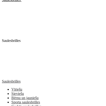
Saulesbrilles
Saulesbrilles
Vīriešu
Sieviešu
Bērnu un jauniešu
Sporta saulesbrilles