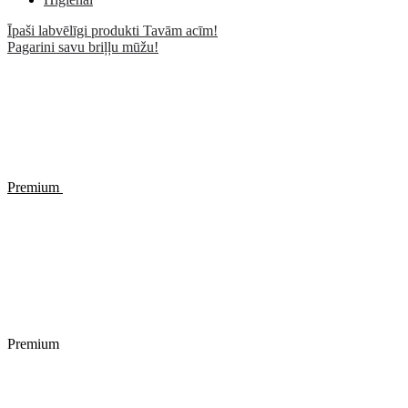
Īpaši labvēlīgi produkti Tavām acīm!
Pagarini savu briļļu mūžu!
Premium
Premium