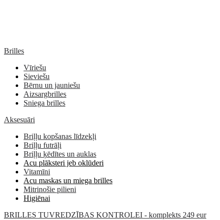
Brilles
Vīriešu
Sieviešu
Bērnu un jauniešu
Aizsargbrilles
Sniega brilles
Aksesuāri
Briļļu kopšanas līdzekļi
Briļļu futrāļi
Briļļu ķēdītes un auklas
Acu plāksteri jeb oklūderi
Vitamīni
Acu maskas un miega brilles
Mitrinošie pilieni
Higiēnai
BRILLES TUVREDZĪBAS KONTROLEI - komplekts 249 eur