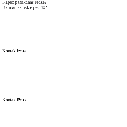
Kāpēc pasliktinās redze?
Kā mainās redze pēc 40?
Kontaktlēcas
Kontaktlēcas