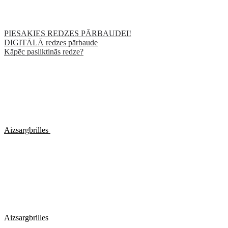
PIESAKIES REDZES PĀRBAUDEI!
DIGITĀLĀ redzes pārbaude
Kāpēc pasliktinās redze?
Aizsargbrilles
Aizsargbrilles