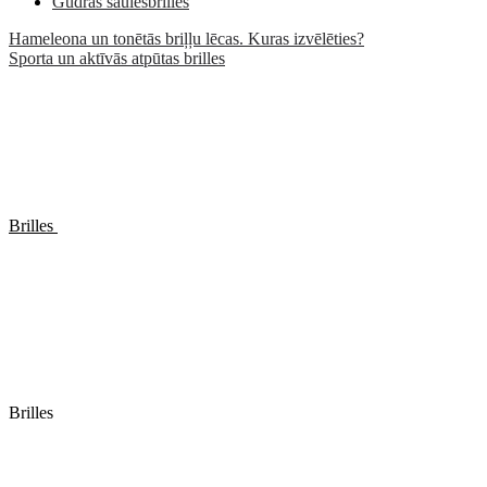
Gudrās saulesbrilles
Hameleona un tonētās briļļu lēcas. Kuras izvēlēties?
Sporta un aktīvās atpūtas brilles
Brilles
Brilles