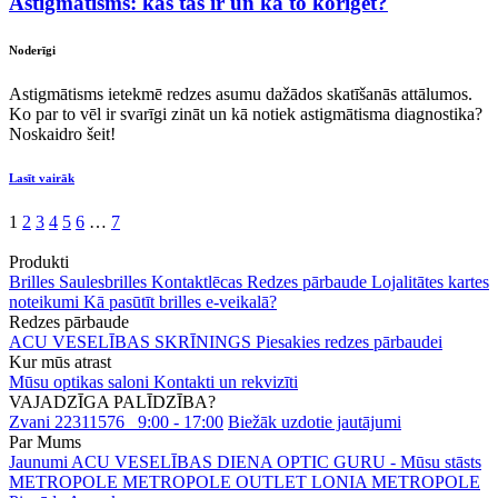
Astigmātisms: kas tas ir un kā to koriģēt?
Noderīgi
Astigmātisms ietekmē redzes asumu dažādos skatīšanās attālumos.
Ko par to vēl ir svarīgi zināt un kā notiek astigmātisma diagnostika?
Noskaidro šeit!
Lasīt vairāk
1
2
3
4
5
6
…
7
Produkti
Brilles
Saulesbrilles
Kontaktlēcas
Redzes pārbaude
Lojalitātes kartes
noteikumi
Kā pasūtīt brilles e-veikalā?
Redzes pārbaude
ACU VESELĪBAS SKRĪNINGS
Piesakies redzes pārbaudei
Kur mūs atrast
Mūsu optikas saloni
Kontakti un rekvizīti
VAJADZĪGA PALĪDZĪBA?
Zvani 22311576
9:00 - 17:00
Biežāk uzdotie jautājumi
Par Mums
Jaunumi
ACU VESELĪBAS DIENA
OPTIC GURU - Mūsu stāsts
METROPOLE
METROPOLE OUTLET
LONIA METROPOLE