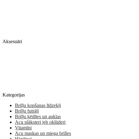
Aksesuāri
Kategorijas
Briļļu kopšanas līdzekļi
Briļļu futrāļi
Briļļu ķēdītes un auklas
Acu plāksteri jeb oklūderi
Vitamīni
Acu maskas un miega brilles
Higiēnai