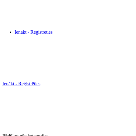
Ienākt - Reģistrēties
Ienākt - Reģistrēties
Pārlūkot pēc kategorijas