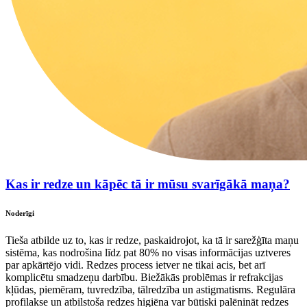
Kas ir redze un kāpēc tā ir mūsu svarīgākā maņa?
Noderīgi
Tieša atbilde uz to, kas ir redze, paskaidrojot, ka tā ir sarežģīta maņu
sistēma, kas nodrošina līdz pat 80% no visas informācijas uztveres
par apkārtējo vidi. Redzes process ietver ne tikai acis, bet arī
komplicētu smadzeņu darbību. Biežākās problēmas ir refrakcijas
kļūdas, piemēram, tuvredzība, tālredzība un astigmatisms. Regulāra
profilakse un atbilstoša redzes higiēna var būtiski palēnināt redzes