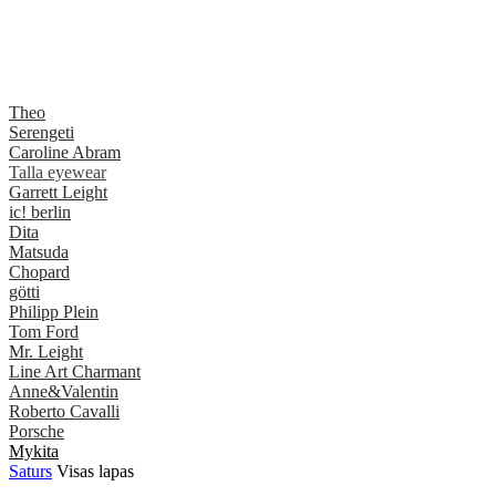
Theo
Serengeti
Caroline Abram
Talla eyewear
Garrett Leight
ic! berlin
Dita
Matsuda
Chopard
götti
Philipp Plein
Tom Ford
Mr. Leight
Line Art Charmant
Anne&Valentin
Roberto Cavalli
Porsche
Mykita
Saturs
Visas lapas