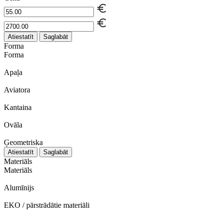
Atiestatīt
Saglabāt
Forma
Forma
Apaļa
Aviatora
Kantaina
Ovāla
Ģeometriska
Atiestatīt
Saglabāt
Materiāls
Materiāls
Alumīnijs
EKO / pārstrādātie materiāli