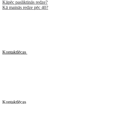
Kāpēc pasliktinās redze?
Kā mainās redze pēc 40?
Kontaktlēcas
Kontaktlēcas