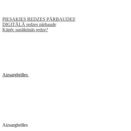
PIESAKIES REDZES PĀRBAUDEI!
DIGITĀLĀ redzes pārbaude
Kāpēc pasliktinās redze?
Aizsargbrilles
Aizsargbrilles