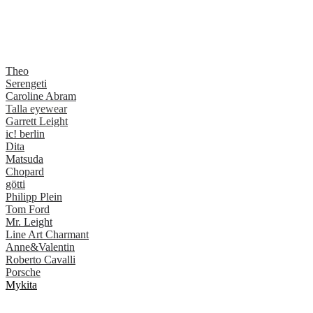
Theo
Serengeti
Caroline Abram
Talla eyewear
Garrett Leight
ic! berlin
Dita
Matsuda
Chopard
götti
Philipp Plein
Tom Ford
Mr. Leight
Line Art Charmant
Anne&Valentin
Roberto Cavalli
Porsche
Mykita