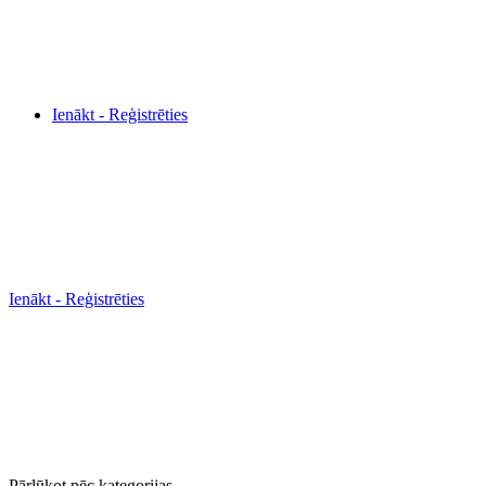
Ienākt - Reģistrēties
Ienākt - Reģistrēties
Pārlūkot pēc kategorijas