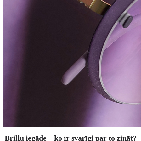
Briļļu iegāde – ko ir svarīgi par to zināt?