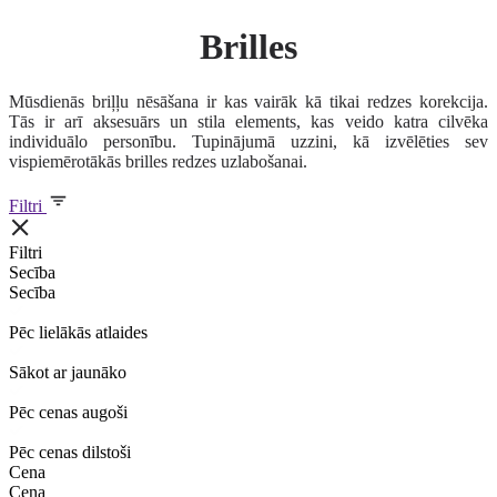
Brilles
Mūsdienās briļļu nēsāšana ir kas vairāk kā tikai redzes korekcija.
Tās ir arī aksesuārs un stila elements, kas veido katra cilvēka
individuālo personību. Tupinājumā uzzini, kā izvēlēties sev
vispiemērotākās brilles redzes uzlabošanai.
Filtri
Filtri
Secība
Secība
Pēc lielākās atlaides
Sākot ar jaunāko
Pēc cenas augoši
Pēc cenas dilstoši
Cena
Cena