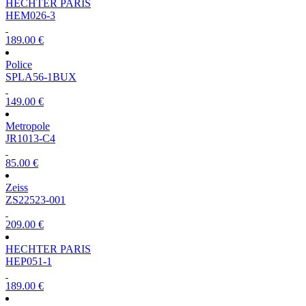
HECHTER PARIS
HEM026-3
189.00 €
Police
SPLA56-1BUX
149.00 €
Metropole
JR1013-C4
85.00 €
Zeiss
ZS22523-001
209.00 €
HECHTER PARIS
HEP051-1
189.00 €