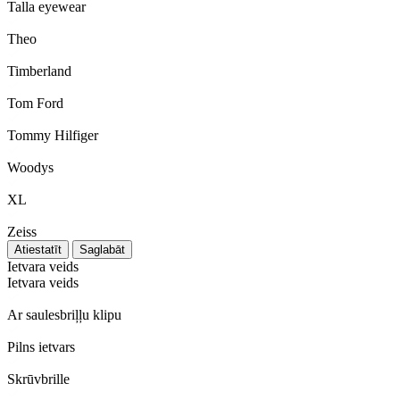
Talla eyewear
Theo
Timberland
Tom Ford
Tommy Hilfiger
Woodys
XL
Zeiss
Atiestatīt
Saglabāt
Ietvara veids
Ietvara veids
Ar saulesbriļļu klipu
Pilns ietvars
Skrūvbrille