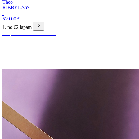
Theo
RIBBEL-353
529.00 €
1. no 62 lapām
Kā pasūtīt brilles e-veikalā?
E-veikalā Metropoleoptika.lv vari pasūtīt gan pilnu optisko briļļu
komplektu (ietvars + briļļu lēcas), gan arī tikai ietvaru. Kā arī pasūtīt
vairākus ietvarus pielaikošanai uz kādu no optikas saloniem
Metropole.