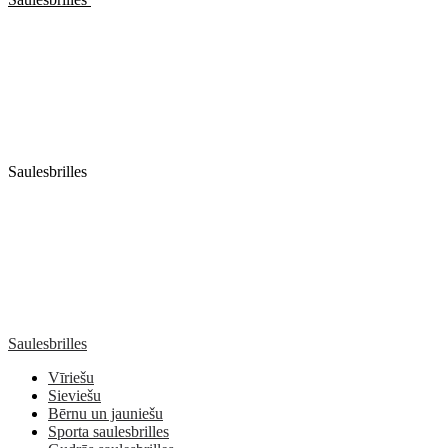
Saulesbrilles
Saulesbrilles
Vīriešu
Sieviešu
Bērnu un jauniešu
Sporta saulesbrilles