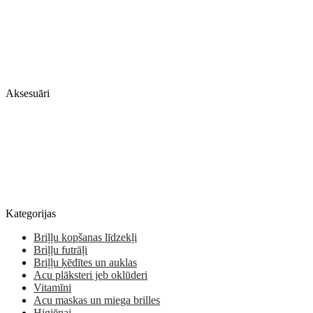
Aksesuāri
Kategorijas
Briļļu kopšanas līdzekļi
Briļļu futrāļi
Briļļu ķēdītes un auklas
Acu plāksteri jeb oklūderi
Vitamīni
Acu maskas un miega brilles
Higiēnai