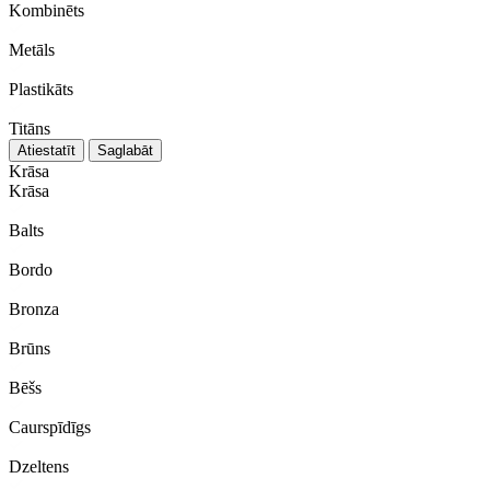
Kombinēts
Metāls
Plastikāts
Titāns
Atiestatīt
Saglabāt
Krāsa
Krāsa
Balts
Bordo
Bronza
Brūns
Bēšs
Caurspīdīgs
Dzeltens