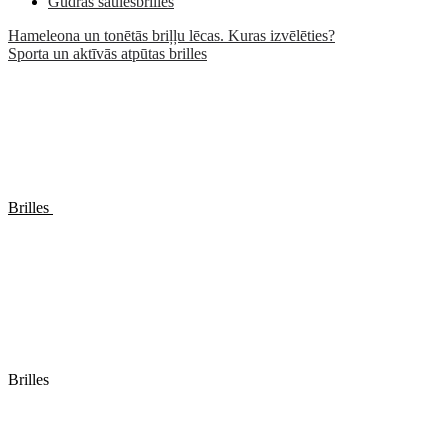
Gudrās saulesbrilles
Hameleona un tonētās briļļu lēcas. Kuras izvēlēties?
Sporta un aktīvās atpūtas brilles
Brilles
Brilles