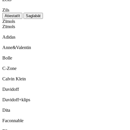
Zils
Atiestatīt
Saglabāt
Zīmols
Zīmols
Adidas
Anne&Valentin
Bolle
C-Zone
Calvin Klein
Davidoff
Davidoff+klips
Dita
Faconnable