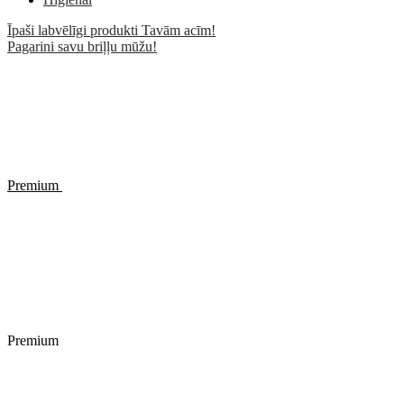
Īpaši labvēlīgi produkti Tavām acīm!
Pagarini savu briļļu mūžu!
Premium
Premium