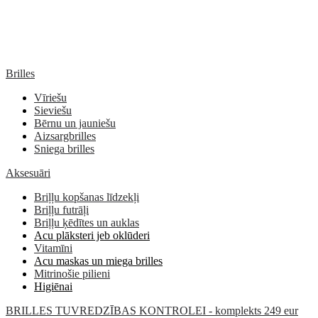
Brilles
Vīriešu
Sieviešu
Bērnu un jauniešu
Aizsargbrilles
Sniega brilles
Aksesuāri
Briļļu kopšanas līdzekļi
Briļļu futrāļi
Briļļu ķēdītes un auklas
Acu plāksteri jeb oklūderi
Vitamīni
Acu maskas un miega brilles
Mitrinošie pilieni
Higiēnai
BRILLES TUVREDZĪBAS KONTROLEI - komplekts 249 eur