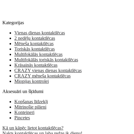
Kategorijas
Vienas dienas kontaktlēcas
2 nedēļu kontaktlēcas
Mēneša kontaktlēcas
Toriskās kontaktlēcas
Multifokālās kontaktlēcas
Multifokālās toriskās kontaktlēcas
Krāsainās kontaktlēcas
CRAZY vienas dienas kontaktlēcas
CRAZY mēneša kontaktlēcas
Miopijas kontrolei
Aksesuāri un šķīdumi
Kopšanas līdzekļi
Mitrinošie pilieni
Konteineri
Pincetes
Kā un kāpēc lietot kontaktlēcas?
Nakts kontaktlēcas un laba redze ik dienu!