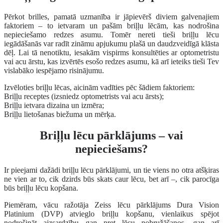
Pērkot brilles, pamatā uzmanība ir jāpievērš diviem galvenajiem
faktoriem – to ietvaram un pašām briļļu lēcām, kas nodrošina
nepieciešamo redzes asumu. Tomēr nereti tieši briļļu lēcu
iegādāšanās var radīt zināmu apjukumu plašā un daudzveidīgā klāsta
dēļ. Lai tā nenotiktu, iesakām vispirms konsultēties ar optometristu
vai acu ārstu, kas izvērtēs esošo redzes asumu, kā arī ieteiks tieši Tev
vislabāko iespējamo risinājumu.
Izvēloties briļļu lēcas, aicinām vadīties pēc šādiem faktoriem:
Briļļu receptes (izsniedz optometrists vai acu ārsts);
Briļļu ietvara dizaina un izmēra;
Briļļu lietošanas biežuma un mērķa.
Briļļu lēcu pārklājums – vai
nepieciešams?
Ir pieejami dažādi briļļu lēcu pārklājumi, un tie viens no otra atšķiras
ne vien ar to, cik dzirds būs skats caur lēcu, bet arī –, cik parocīga
būs briļļu lēcu kopšana.
Piemēram, vācu ražotāja Zeiss lēcu pārklājums Dura Vision
Platinium (DVP) atvieglo briļļu kopšanu, vienlaikus spējot
nodrošināt aizsardzību gan pret lēcu nobružāšanos, gan arī