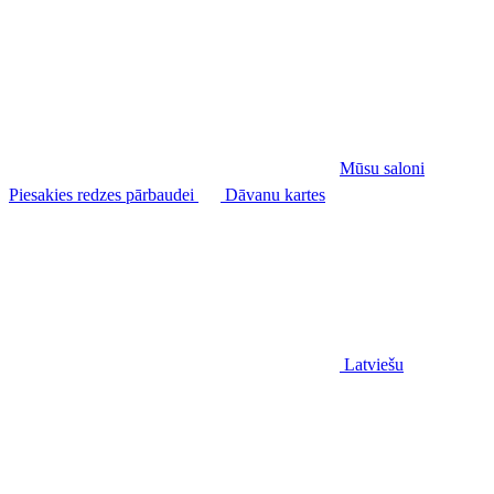
Mūsu saloni
Piesakies redzes pārbaudei
Dāvanu kartes
Latviešu