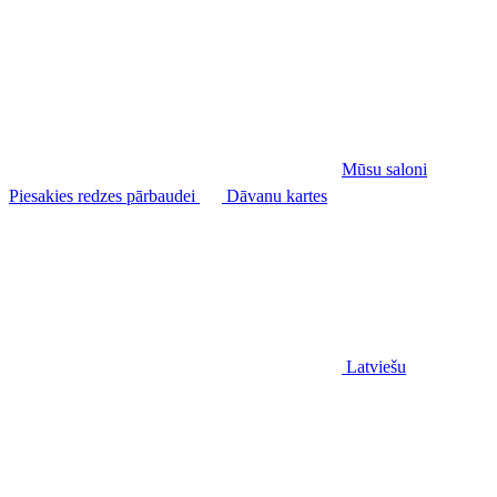
Mūsu saloni
Piesakies redzes pārbaudei
Dāvanu kartes
Latviešu