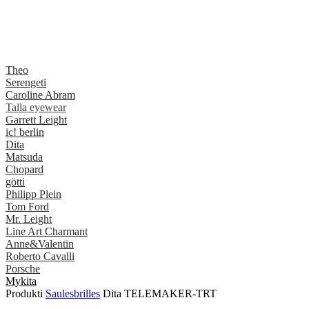
Theo
Serengeti
Caroline Abram
Talla eyewear
Garrett Leight
ic! berlin
Dita
Matsuda
Chopard
götti
Philipp Plein
Tom Ford
Mr. Leight
Line Art Charmant
Anne&Valentin
Roberto Cavalli
Porsche
Mykita
Produkti
Saulesbrilles
Dita TELEMAKER-TRT