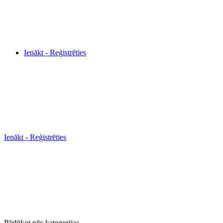
Ienākt - Reģistrēties
Ienākt - Reģistrēties
Pārlūkot pēc kategorijas