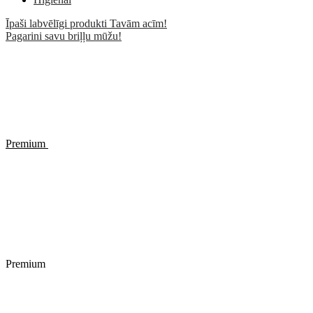
Īpaši labvēlīgi produkti Tavām acīm!
Pagarini savu briļļu mūžu!
Premium
Premium