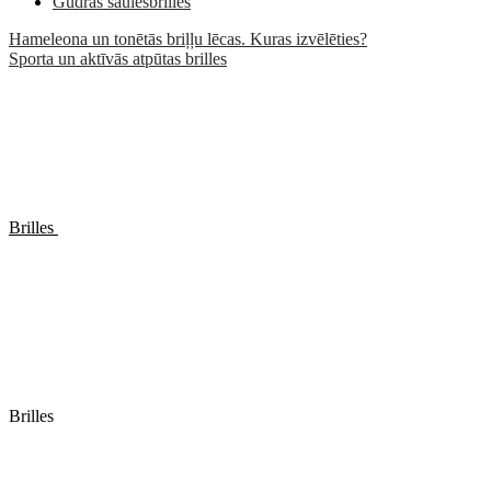
Gudrās saulesbrilles
Hameleona un tonētās briļļu lēcas. Kuras izvēlēties?
Sporta un aktīvās atpūtas brilles
Brilles
Brilles