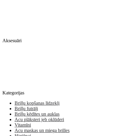
Aksesuāri
Kategorijas
Briļļu kopšanas līdzekļi
Briļļu futrāļi
Briļļu ķēdītes un auklas
Acu plāksteri jeb oklūderi
Vitamīni
Acu maskas un miega brilles
Higiēnai