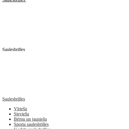
Saulesbrilles
Saulesbrilles
Vīriešu
Sieviešu
Bērnu un jauniešu
Sporta saulesbrilles