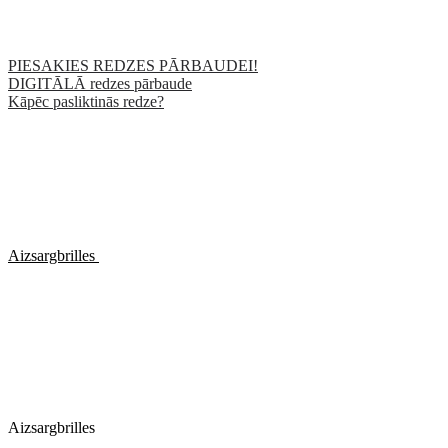
PIESAKIES REDZES PĀRBAUDEI!
DIGITĀLĀ redzes pārbaude
Kāpēc pasliktinās redze?
Aizsargbrilles
Aizsargbrilles