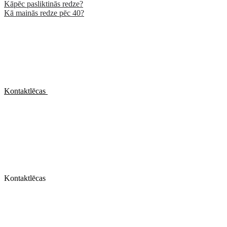
Kāpēc pasliktinās redze?
Kā mainās redze pēc 40?
Kontaktlēcas
Kontaktlēcas