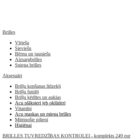
Brilles
Vīriešu
Sieviešu
Bērnu un jauniešu
Aizsargbrilles
Sniega brilles
Aksesuāri
Briļļu kopšanas līdzekļi
Briļļu futrāļi
Briļļu ķēdītes un auklas
Acu plāksteri jeb oklūderi
Vitamīni
Acu maskas un miega brilles
Mitrinošie pilieni
Higiēnai
BRILLES TUVREDZĪBAS KONTROLEI - komplekts 249 eur