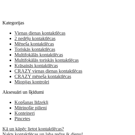
Kategorijas
Vienas dienas kontaktlēcas
2 nedēļu kontaktlēcas
Mēneša kontaktlēcas
Toriskās kontaktlēcas
Multifokālās kontaktlēcas
Multifokālās toriskās kontaktlēcas
Krāsainās kontaktlēcas
CRAZY vienas dienas kontaktlēcas
CRAZY mēneša kontaktlēcas
Miopijas kontrolei
Aksesuāri un šķīdumi
Kopšanas līdzekļi
Mitrinošie pilieni
Konteineri
Pincetes
Kā un kāpēc lietot kontaktlēcas?
Nakts kontaktlēcas un laba redze ik dienu!