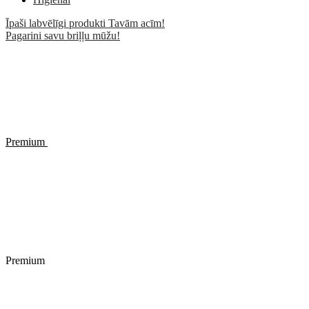
Īpaši labvēlīgi produkti Tavām acīm!
Pagarini savu briļļu mūžu!
Premium
Premium