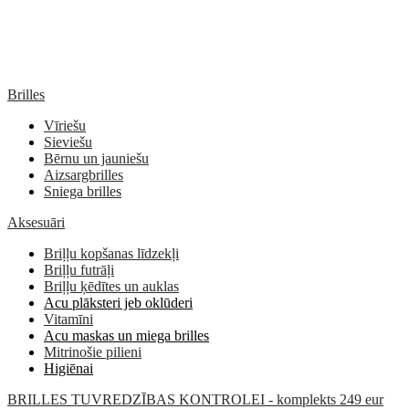
Brilles
Vīriešu
Sieviešu
Bērnu un jauniešu
Aizsargbrilles
Sniega brilles
Aksesuāri
Briļļu kopšanas līdzekļi
Briļļu futrāļi
Briļļu ķēdītes un auklas
Acu plāksteri jeb oklūderi
Vitamīni
Acu maskas un miega brilles
Mitrinošie pilieni
Higiēnai
BRILLES TUVREDZĪBAS KONTROLEI - komplekts 249 eur