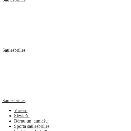
Saulesbrilles
Saulesbrilles
Vīriešu
Sieviešu
Bērnu un jauniešu
Sporta saulesbrilles