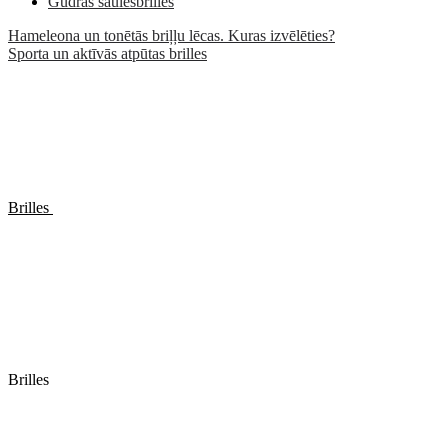
Gudrās saulesbrilles
Hameleona un tonētās briļļu lēcas. Kuras izvēlēties?
Sporta un aktīvās atpūtas brilles
Brilles
Brilles