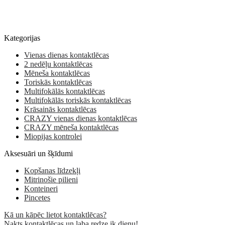
Kategorijas
Vienas dienas kontaktlēcas
2 nedēļu kontaktlēcas
Mēneša kontaktlēcas
Toriskās kontaktlēcas
Multifokālās kontaktlēcas
Multifokālās toriskās kontaktlēcas
Krāsainās kontaktlēcas
CRAZY vienas dienas kontaktlēcas
CRAZY mēneša kontaktlēcas
Miopijas kontrolei
Aksesuāri un šķīdumi
Kopšanas līdzekļi
Mitrinošie pilieni
Konteineri
Pincetes
Kā un kāpēc lietot kontaktlēcas?
Nakts kontaktlēcas un laba redze ik dienu!