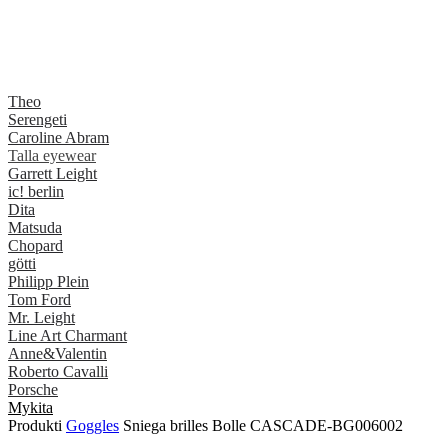
Theo
Serengeti
Caroline Abram
Talla eyewear
Garrett Leight
ic! berlin
Dita
Matsuda
Chopard
götti
Philipp Plein
Tom Ford
Mr. Leight
Line Art Charmant
Anne&Valentin
Roberto Cavalli
Porsche
Mykita
Produkti
Goggles
Sniega brilles Bolle CASCADE-BG006002