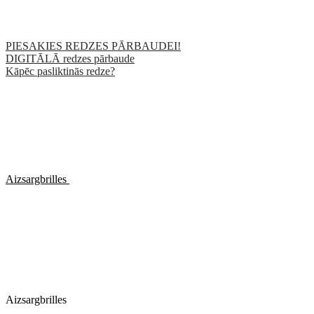
PIESAKIES REDZES PĀRBAUDEI!
DIGITĀLĀ redzes pārbaude
Kāpēc pasliktinās redze?
Aizsargbrilles
Aizsargbrilles