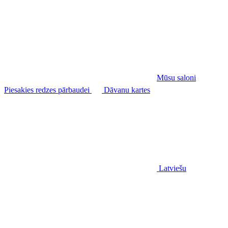
Mūsu saloni
Piesakies redzes pārbaudei
Dāvanu kartes
Latviešu