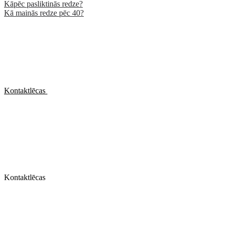
Kāpēc pasliktinās redze?
Kā mainās redze pēc 40?
Kontaktlēcas
Kontaktlēcas