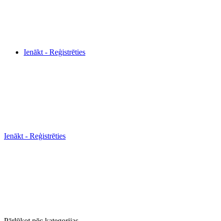
Ienākt - Reģistrēties
Ienākt - Reģistrēties
Pārlūkot pēc kategorijas