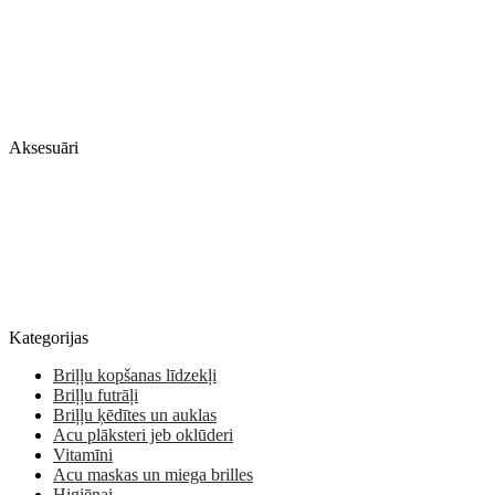
Aksesuāri
Kategorijas
Briļļu kopšanas līdzekļi
Briļļu futrāļi
Briļļu ķēdītes un auklas
Acu plāksteri jeb oklūderi
Vitamīni
Acu maskas un miega brilles
Higiēnai