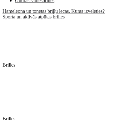
Gudrās saulesbrilles
Hameleona un tonētās briļļu lēcas. Kuras izvēlēties?
Sporta un aktīvās atpūtas brilles
Brilles
Brilles