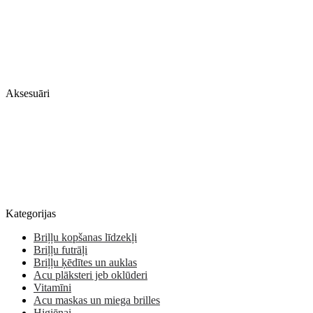
Aksesuāri
Kategorijas
Briļļu kopšanas līdzekļi
Briļļu futrāļi
Briļļu ķēdītes un auklas
Acu plāksteri jeb oklūderi
Vitamīni
Acu maskas un miega brilles
Higiēnai