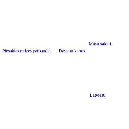
Mūsu saloni
Piesakies redzes pārbaudei
Dāvanu kartes
Latviešu