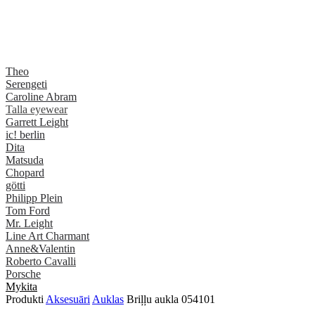
Theo
Serengeti
Caroline Abram
Talla eyewear
Garrett Leight
ic! berlin
Dita
Matsuda
Chopard
götti
Philipp Plein
Tom Ford
Mr. Leight
Line Art Charmant
Anne&Valentin
Roberto Cavalli
Porsche
Mykita
Produkti
Aksesuāri
Auklas
Briļļu aukla 054101