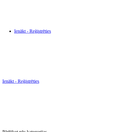
Ienākt - Reģistrēties
Ienākt - Reģistrēties
Pārlūkot pēc kategorijas