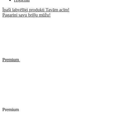
Īpaši labvēlīgi produkti Tavām acīm!
Pagarini savu briļļu mūžu!
Premium
Premium