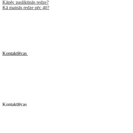
Kāpēc pasliktinās redze?
Kā mainās redze pēc 40?
Kontaktlēcas
Kontaktlēcas