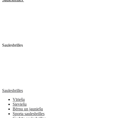
Saulesbrilles
Saulesbrilles
Vīriešu
Sieviešu
Bērnu un jauniešu
Sporta saulesbrilles