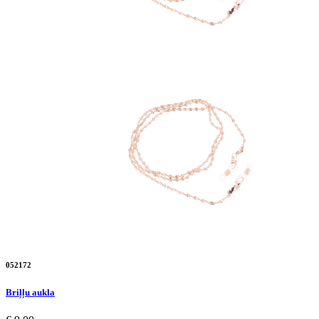
052172
Briļļu aukla