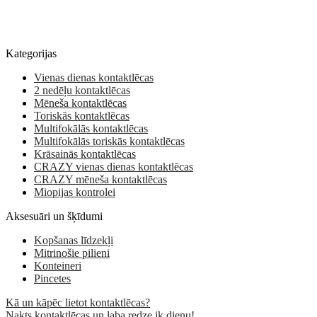
Kategorijas
Vienas dienas kontaktlēcas
2 nedēļu kontaktlēcas
Mēneša kontaktlēcas
Toriskās kontaktlēcas
Multifokālās kontaktlēcas
Multifokālās toriskās kontaktlēcas
Krāsainās kontaktlēcas
CRAZY vienas dienas kontaktlēcas
CRAZY mēneša kontaktlēcas
Miopijas kontrolei
Aksesuāri un šķīdumi
Kopšanas līdzekļi
Mitrinošie pilieni
Konteineri
Pincetes
Kā un kāpēc lietot kontaktlēcas?
Nakts kontaktlēcas un laba redze ik dienu!