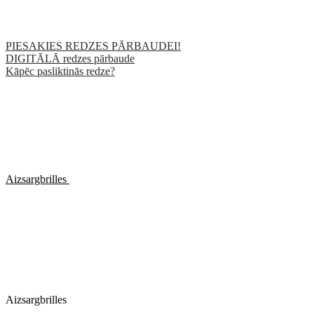
PIESAKIES REDZES PĀRBAUDEI!
DIGITĀLĀ redzes pārbaude
Kāpēc pasliktinās redze?
Aizsargbrilles
Aizsargbrilles