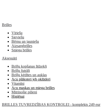
Brilles
Vīriešu
Sieviešu
Bērnu un jauniešu
Aizsargbrilles
Sniega brilles
Aksesuāri
Briļļu kopšanas līdzekļi
Briļļu futrāļi
Briļļu ķēdītes un auklas
Acu plāksteri jeb oklūderi
Vitamīni
Acu maskas un miega brilles
Mitrinošie pilieni
Higiēnai
BRILLES TUVREDZĪBAS KONTROLEI - komplekts 249 eur