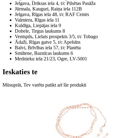
Jelgava, Driksas iela 4, t/c Pilsētas Pasāža
Jūrmala, Kauguri, Raiņa iela 112B
Jelgava, Rīgas iela 48, t/c RAF Centrs
Valmiera, Rīgas iela 11
Kuldīga, Liepājas iela 9
Dobele, Tirgus laukums 8
Ventspils, Lielais prospekts 3/5, t/c Tobago
Ādaži, Rīgas gatve 5, t/c Apelsīns
Balvi, Brīvības iela 57, t/c Planēta
Smiltene, Baznīcas laukums 6
Mednieku iela 21/23, Ogre, LV-5001
Ieskaties te
Mūsuprāt, Tev varētu patikt arī šie produkti