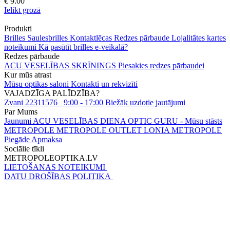
€ 9.00
Ielikt grozā
Produkti
Brilles
Saulesbrilles
Kontaktlēcas
Redzes pārbaude
Lojalitātes kartes
noteikumi
Kā pasūtīt brilles e-veikalā?
Redzes pārbaude
ACU VESELĪBAS SKRĪNINGS
Piesakies redzes pārbaudei
Kur mūs atrast
Mūsu optikas saloni
Kontakti un rekvizīti
VAJADZĪGA PALĪDZĪBA?
Zvani 22311576
9:00 - 17:00
Biežāk uzdotie jautājumi
Par Mums
Jaunumi
ACU VESELĪBAS DIENA
OPTIC GURU - Mūsu stāsts
METROPOLE
METROPOLE OUTLET
LONIA METROPOLE
Piegāde
Apmaksa
Sociālie tīkli
METROPOLEOPTIKA.LV
LIETOŠANAS NOTEIKUMI
DATU DROŠĪBAS POLITIKA