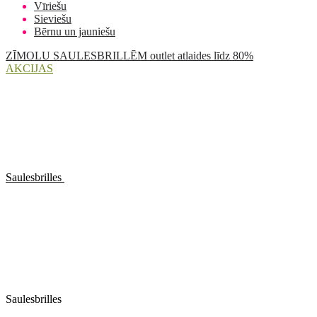
Vīriešu
Sieviešu
Bērnu un jauniešu
ZĪMOLU SAULESBRILLĒM outlet atlaides līdz 80%
AKCIJAS
Saulesbrilles
Saulesbrilles