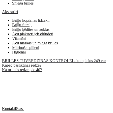
Sniega brilles
Aksesuāri
Briļļu kopšanas līdzekļi
Briļļu futrāļi
Briļļu ķēdītes un auklas
Acu plāksteri jeb oklūderi
Vitamīni
Acu maskas un miega brilles
Mitrinošie pilieni
Higiēnai
BRILLES TUVREDZĪBAS KONTROLEI - komplekts 249 eur
Kāpēc pasliktinās redze?
Kā mainās redze pēc 40?
Kontaktlēcas