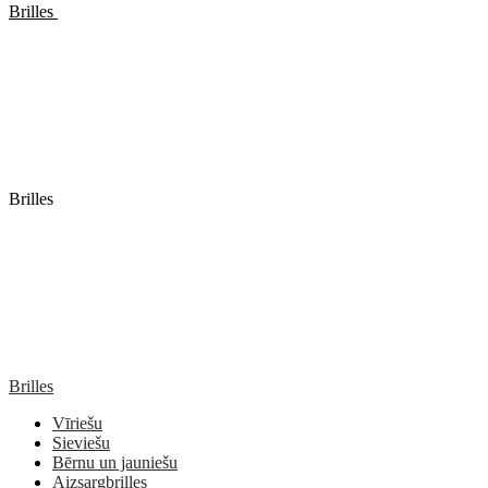
Brilles
Brilles
Brilles
Vīriešu
Sieviešu
Bērnu un jauniešu
Aizsargbrilles