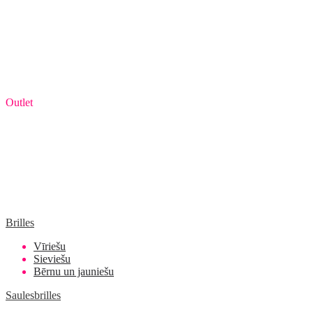
Outlet
Brilles
Vīriešu
Sieviešu
Bērnu un jauniešu
Saulesbrilles