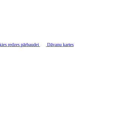
kies redzes pārbaudei
Dāvanu kartes