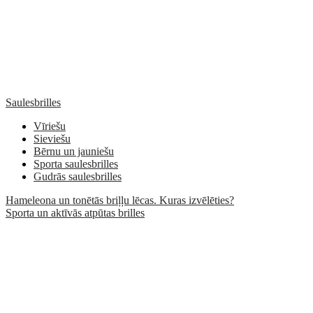
Saulesbrilles
Vīriešu
Sieviešu
Bērnu un jauniešu
Sporta saulesbrilles
Gudrās saulesbrilles
Hameleona un tonētās briļļu lēcas. Kuras izvēlēties?
Sporta un aktīvās atpūtas brilles