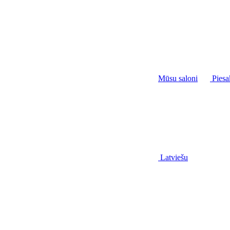
Mūsu saloni
Piesa
Latviešu