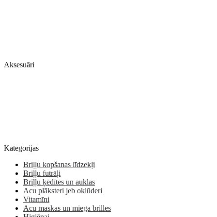
Aksesuāri
Kategorijas
Briļļu kopšanas līdzekļi
Briļļu futrāļi
Briļļu ķēdītes un auklas
Acu plāksteri jeb oklūderi
Vitamīni
Acu maskas un miega brilles
Higiēnai