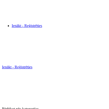
Ienākt - Reģistrēties
Ienākt - Reģistrēties
Pārlūkot pēc kategorijas