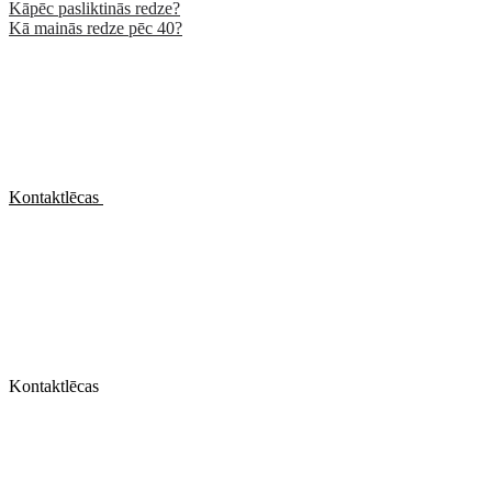
Kāpēc pasliktinās redze?
Kā mainās redze pēc 40?
Kontaktlēcas
Kontaktlēcas