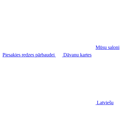
Mūsu saloni
Piesakies redzes pārbaudei
Dāvanu kartes
Latviešu