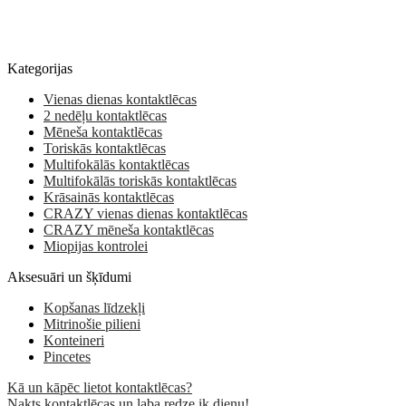
Kategorijas
Vienas dienas kontaktlēcas
2 nedēļu kontaktlēcas
Mēneša kontaktlēcas
Toriskās kontaktlēcas
Multifokālās kontaktlēcas
Multifokālās toriskās kontaktlēcas
Krāsainās kontaktlēcas
CRAZY vienas dienas kontaktlēcas
CRAZY mēneša kontaktlēcas
Miopijas kontrolei
Aksesuāri un šķīdumi
Kopšanas līdzekļi
Mitrinošie pilieni
Konteineri
Pincetes
Kā un kāpēc lietot kontaktlēcas?
Nakts kontaktlēcas un laba redze ik dienu!