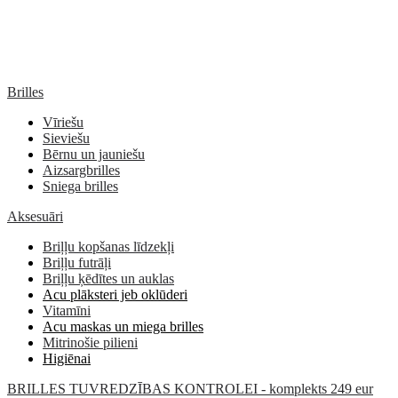
Brilles
Vīriešu
Sieviešu
Bērnu un jauniešu
Aizsargbrilles
Sniega brilles
Aksesuāri
Briļļu kopšanas līdzekļi
Briļļu futrāļi
Briļļu ķēdītes un auklas
Acu plāksteri jeb oklūderi
Vitamīni
Acu maskas un miega brilles
Mitrinošie pilieni
Higiēnai
BRILLES TUVREDZĪBAS KONTROLEI - komplekts 249 eur