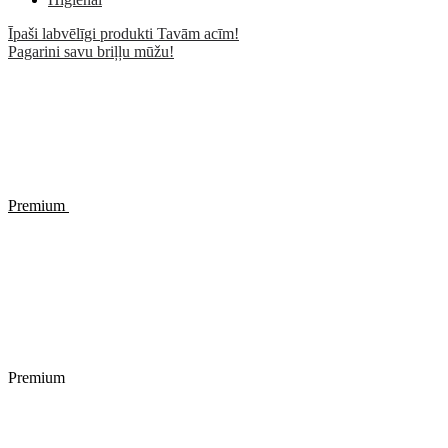
Īpaši labvēlīgi produkti Tavām acīm!
Pagarini savu briļļu mūžu!
Premium
Premium