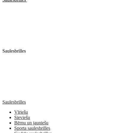
Saulesbrilles
Saulesbrilles
Vīriešu
Sieviešu
Bērnu un jauniešu
Sporta saulesbrilles