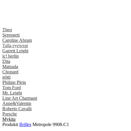
Theo
Serengeti
Caroline Abram
Talla eyewear
Garrett Leight
ic! berlin
Dita
Matsuda
Chopard
götti
Philipp Plein
Tom Ford
Mr. Leight
Line Art Charmant
Anne&Valentin
Roberto Cavalli
Porsche
Mykita
Produkti
Brilles
Metropole 9908-C1