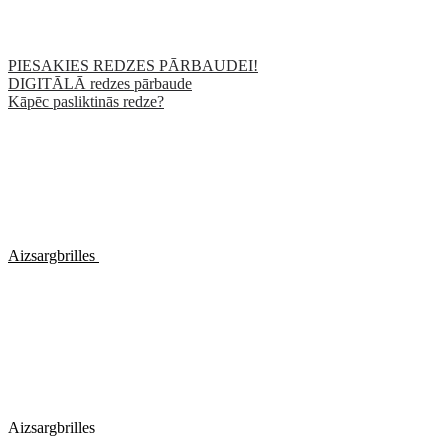
PIESAKIES REDZES PĀRBAUDEI!
DIGITĀLĀ redzes pārbaude
Kāpēc pasliktinās redze?
Aizsargbrilles
Aizsargbrilles