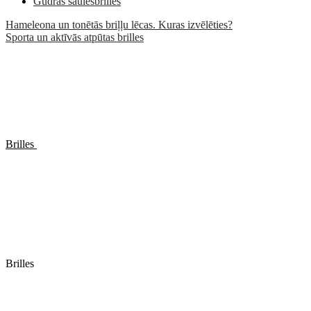
Gudrās saulesbrilles
Hameleona un tonētās briļļu lēcas. Kuras izvēlēties?
Sporta un aktīvās atpūtas brilles
Brilles
Brilles