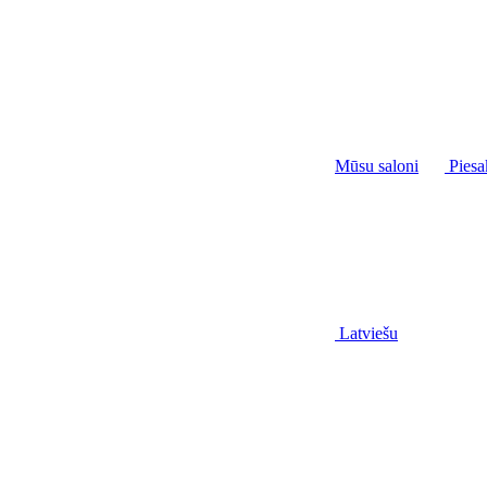
Mūsu saloni
Piesa
Latviešu