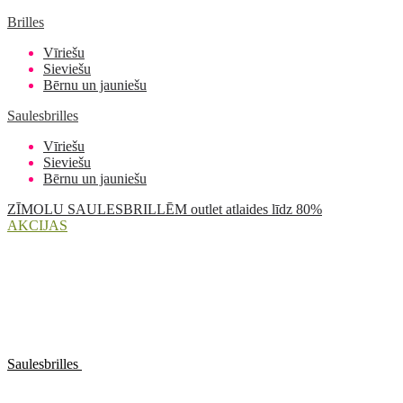
Brilles
Vīriešu
Sieviešu
Bērnu un jauniešu
Saulesbrilles
Vīriešu
Sieviešu
Bērnu un jauniešu
ZĪMOLU SAULESBRILLĒM outlet atlaides līdz 80%
AKCIJAS
Saulesbrilles