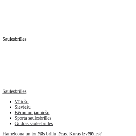
Saulesbrilles
Saulesbrilles
Vīriešu
Sieviešu
Bērnu un jauniešu
Sporta saulesbrilles
Gudrās saulesbrilles
Hameleona un tonētās briļļu lēcas. Kuras izvēlēties?