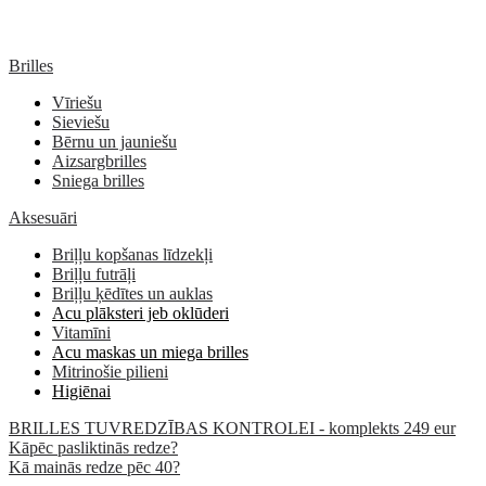
Brilles
Vīriešu
Sieviešu
Bērnu un jauniešu
Aizsargbrilles
Sniega brilles
Aksesuāri
Briļļu kopšanas līdzekļi
Briļļu futrāļi
Briļļu ķēdītes un auklas
Acu plāksteri jeb oklūderi
Vitamīni
Acu maskas un miega brilles
Mitrinošie pilieni
Higiēnai
BRILLES TUVREDZĪBAS KONTROLEI - komplekts 249 eur
Kāpēc pasliktinās redze?
Kā mainās redze pēc 40?