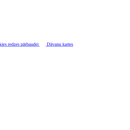
kies redzes pārbaudei
Dāvanu kartes