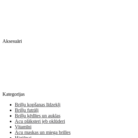
Aksesuāri
Kategorijas
Briļļu kopšanas līdzekļi
Briļļu futrāļi
Briļļu ķēdītes un auklas
Acu plāksteri jeb oklūderi
Vitamīni
Acu maskas un miega brilles
Higiēnai