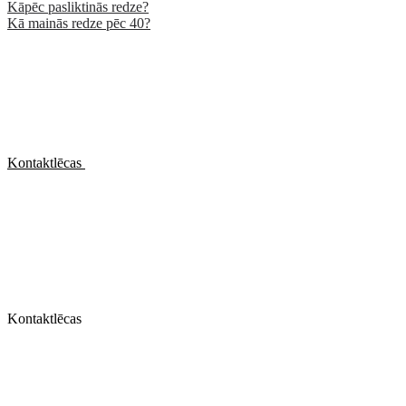
Kāpēc pasliktinās redze?
Kā mainās redze pēc 40?
Kontaktlēcas
Kontaktlēcas