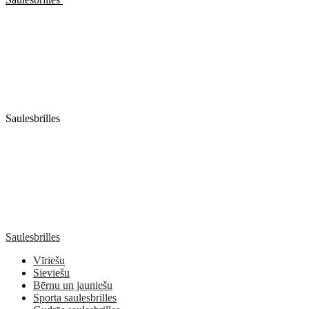
Saulesbrilles
Saulesbrilles
Vīriešu
Sieviešu
Bērnu un jauniešu
Sporta saulesbrilles