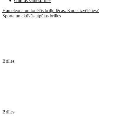
Gudrās saulesbrilles
Hameleona un tonētās briļļu lēcas. Kuras izvēlēties?
Sporta un aktīvās atpūtas brilles
Brilles
Brilles