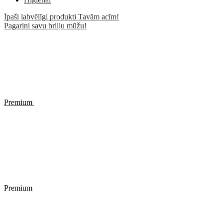
Īpaši labvēlīgi produkti Tavām acīm!
Pagarini savu briļļu mūžu!
Premium
Premium