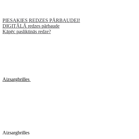
PIESAKIES REDZES PĀRBAUDEI!
DIGITĀLĀ redzes pārbaude
Kāpēc pasliktinās redze?
Aizsargbrilles
Aizsargbrilles