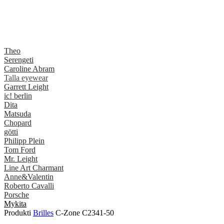
Theo
Serengeti
Caroline Abram
Talla eyewear
Garrett Leight
ic! berlin
Dita
Matsuda
Chopard
götti
Philipp Plein
Tom Ford
Mr. Leight
Line Art Charmant
Anne&Valentin
Roberto Cavalli
Porsche
Mykita
Produkti
Brilles
C-Zone C2341-50