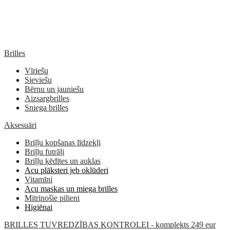
Brilles
Vīriešu
Sieviešu
Bērnu un jauniešu
Aizsargbrilles
Sniega brilles
Aksesuāri
Briļļu kopšanas līdzekļi
Briļļu futrāļi
Briļļu ķēdītes un auklas
Acu plāksteri jeb oklūderi
Vitamīni
Acu maskas un miega brilles
Mitrinošie pilieni
Higiēnai
BRILLES TUVREDZĪBAS KONTROLEI - komplekts 249 eur