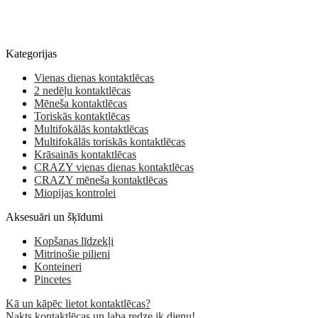
Kategorijas
Vienas dienas kontaktlēcas
2 nedēļu kontaktlēcas
Mēneša kontaktlēcas
Toriskās kontaktlēcas
Multifokālās kontaktlēcas
Multifokālās toriskās kontaktlēcas
Krāsainās kontaktlēcas
CRAZY vienas dienas kontaktlēcas
CRAZY mēneša kontaktlēcas
Miopijas kontrolei
Aksesuāri un šķīdumi
Kopšanas līdzekļi
Mitrinošie pilieni
Konteineri
Pincetes
Kā un kāpēc lietot kontaktlēcas?
Nakts kontaktlēcas un laba redze ik dienu!