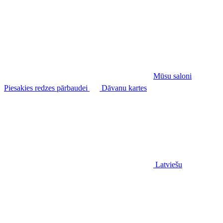
Mūsu saloni
Piesakies redzes pārbaudei
Dāvanu kartes
Latviešu