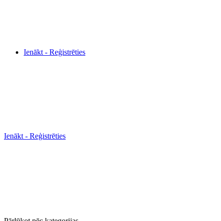
Ienākt - Reģistrēties
Ienākt - Reģistrēties
Pārlūkot pēc kategorijas