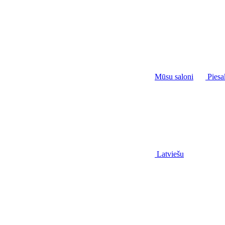
Mūsu saloni
Piesa
Latviešu