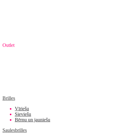
Outlet
Brilles
Vīriešu
Sieviešu
Bērnu un jauniešu
Saulesbrilles