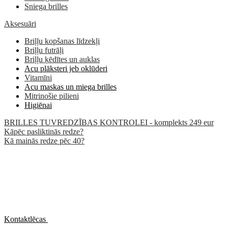
Sniega brilles
Aksesuāri
Briļļu kopšanas līdzekļi
Briļļu futrāļi
Briļļu ķēdītes un auklas
Acu plāksteri jeb oklūderi
Vitamīni
Acu maskas un miega brilles
Mitrinošie pilieni
Higiēnai
BRILLES TUVREDZĪBAS KONTROLEI - komplekts 249 eur
Kāpēc pasliktinās redze?
Kā mainās redze pēc 40?
Kontaktlēcas