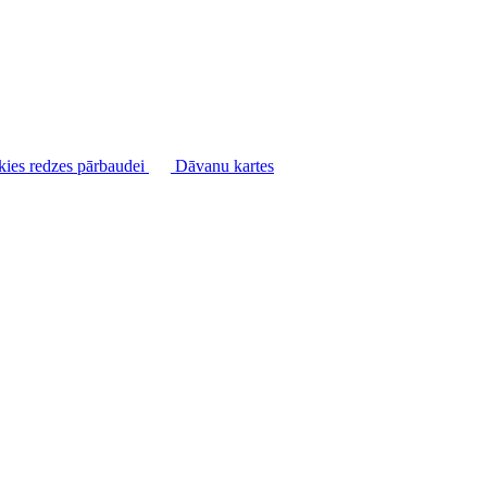
kies redzes pārbaudei
Dāvanu kartes