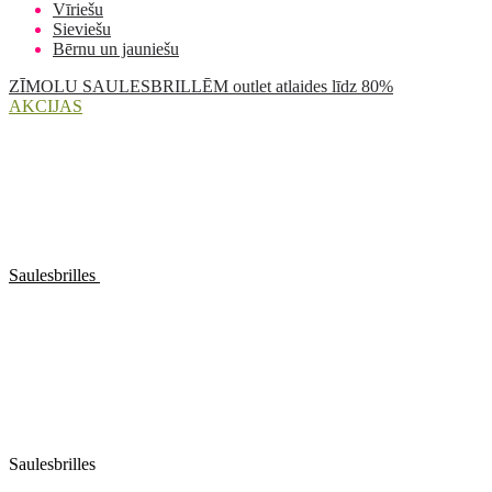
Vīriešu
Sieviešu
Bērnu un jauniešu
ZĪMOLU SAULESBRILLĒM outlet atlaides līdz 80%
AKCIJAS
Saulesbrilles
Saulesbrilles