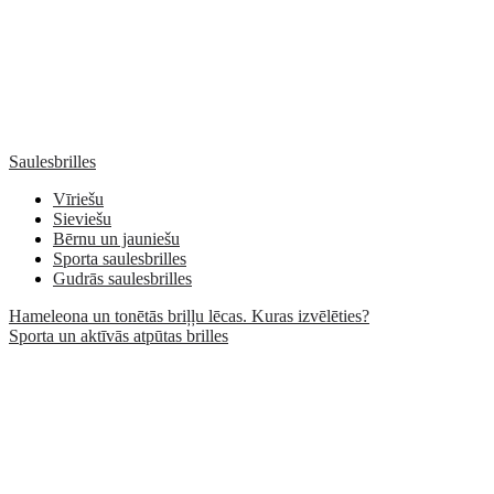
Saulesbrilles
Vīriešu
Sieviešu
Bērnu un jauniešu
Sporta saulesbrilles
Gudrās saulesbrilles
Hameleona un tonētās briļļu lēcas. Kuras izvēlēties?
Sporta un aktīvās atpūtas brilles