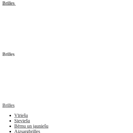
Brilles
Brilles
Brilles
Vīriešu
Sieviešu
Bērnu un jauniešu
Aizsargbrilles