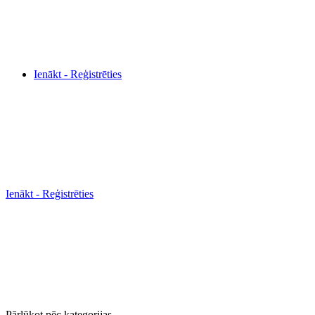
Ienākt - Reģistrēties
Ienākt - Reģistrēties
Pārlūkot pēc kategorijas