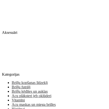
Aksesuāri
Kategorijas
Briļļu kopšanas līdzekļi
Briļļu futrāļi
Briļļu ķēdītes un auklas
Acu plāksteri jeb oklūderi
Vitamīni
Acu maskas un miega brilles
Higiēnai