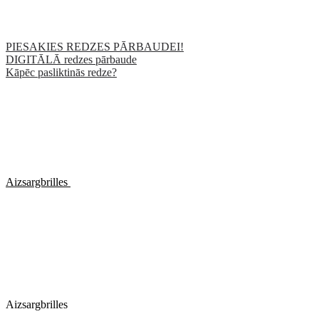
PIESAKIES REDZES PĀRBAUDEI!
DIGITĀLĀ redzes pārbaude
Kāpēc pasliktinās redze?
Aizsargbrilles
Aizsargbrilles