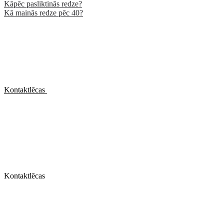
Kāpēc pasliktinās redze?
Kā mainās redze pēc 40?
Kontaktlēcas
Kontaktlēcas