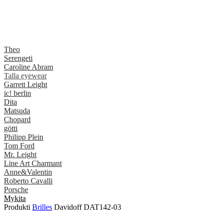
Theo
Serengeti
Caroline Abram
Talla eyewear
Garrett Leight
ic! berlin
Dita
Matsuda
Chopard
götti
Philipp Plein
Tom Ford
Mr. Leight
Line Art Charmant
Anne&Valentin
Roberto Cavalli
Porsche
Mykita
Produkti
Brilles
Davidoff DAT142-03