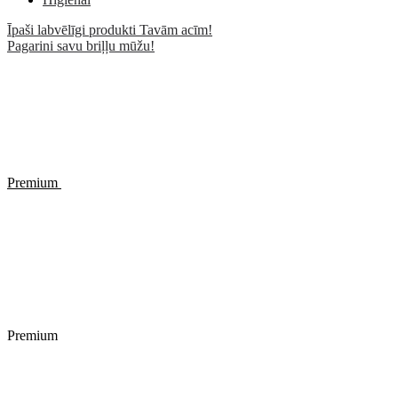
Īpaši labvēlīgi produkti Tavām acīm!
Pagarini savu briļļu mūžu!
Premium
Premium