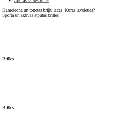
Gudrās saulesbrilles
Hameleona un tonētās briļļu lēcas. Kuras izvēlēties?
Sporta un aktīvās atpūtas brilles
Brilles
Brilles