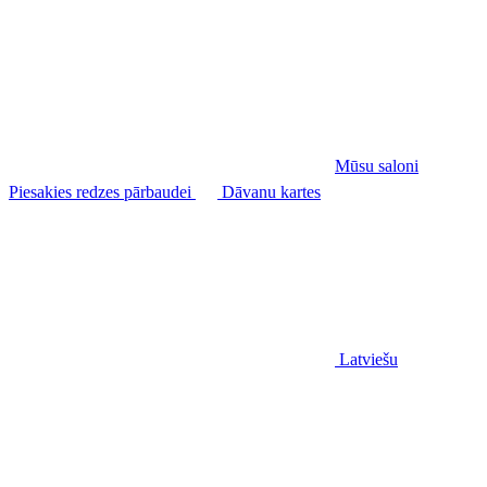
Mūsu saloni
Piesakies redzes pārbaudei
Dāvanu kartes
Latviešu