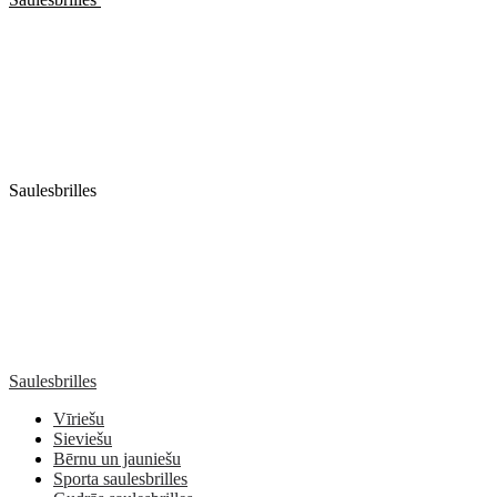
Saulesbrilles
Saulesbrilles
Vīriešu
Sieviešu
Bērnu un jauniešu
Sporta saulesbrilles