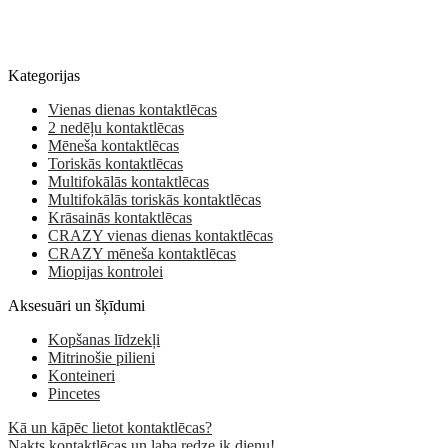
Kategorijas
Vienas dienas kontaktlēcas
2 nedēļu kontaktlēcas
Mēneša kontaktlēcas
Toriskās kontaktlēcas
Multifokālās kontaktlēcas
Multifokālās toriskās kontaktlēcas
Krāsainās kontaktlēcas
CRAZY vienas dienas kontaktlēcas
CRAZY mēneša kontaktlēcas
Miopijas kontrolei
Aksesuāri un šķīdumi
Kopšanas līdzekļi
Mitrinošie pilieni
Konteineri
Pincetes
Kā un kāpēc lietot kontaktlēcas?
Nakts kontaktlēcas un laba redze ik dienu!