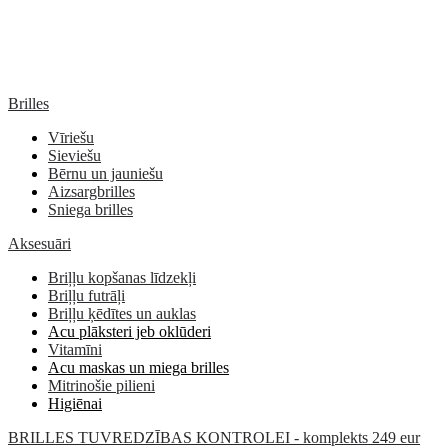
Brilles
Vīriešu
Sieviešu
Bērnu un jauniešu
Aizsargbrilles
Sniega brilles
Aksesuāri
Briļļu kopšanas līdzekļi
Briļļu futrāļi
Briļļu ķēdītes un auklas
Acu plāksteri jeb oklūderi
Vitamīni
Acu maskas un miega brilles
Mitrinošie pilieni
Higiēnai
BRILLES TUVREDZĪBAS KONTROLEI - komplekts 249 eur