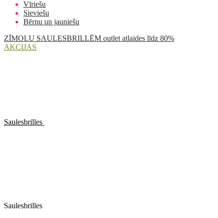
Vīriešu
Sieviešu
Bērnu un jauniešu
ZĪMOLU SAULESBRILLĒM outlet atlaides līdz 80%
AKCIJAS
Saulesbrilles
Saulesbrilles