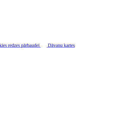
kies redzes pārbaudei
Dāvanu kartes