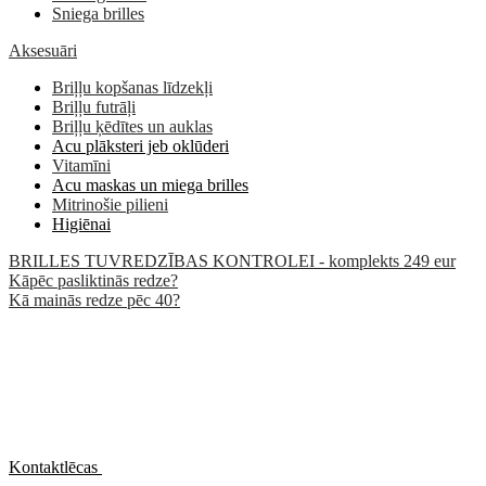
Sniega brilles
Aksesuāri
Briļļu kopšanas līdzekļi
Briļļu futrāļi
Briļļu ķēdītes un auklas
Acu plāksteri jeb oklūderi
Vitamīni
Acu maskas un miega brilles
Mitrinošie pilieni
Higiēnai
BRILLES TUVREDZĪBAS KONTROLEI - komplekts 249 eur
Kāpēc pasliktinās redze?
Kā mainās redze pēc 40?
Kontaktlēcas