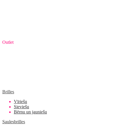
Outlet
Brilles
Vīriešu
Sieviešu
Bērnu un jauniešu
Saulesbrilles