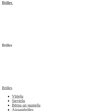
Brilles
Brilles
Brilles
Vīriešu
Sieviešu
Bērnu un jauniešu
Aizsargbrilles