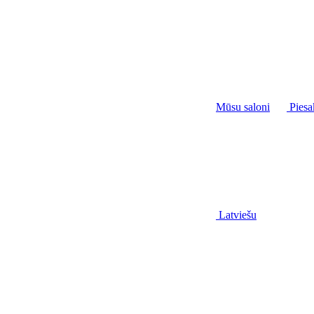
Mūsu saloni
Piesa
Latviešu