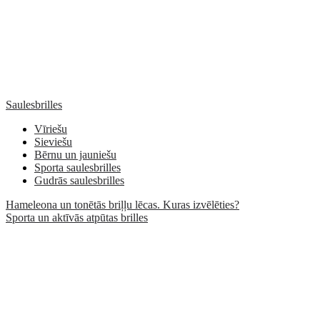
Saulesbrilles
Vīriešu
Sieviešu
Bērnu un jauniešu
Sporta saulesbrilles
Gudrās saulesbrilles
Hameleona un tonētās briļļu lēcas. Kuras izvēlēties?
Sporta un aktīvās atpūtas brilles