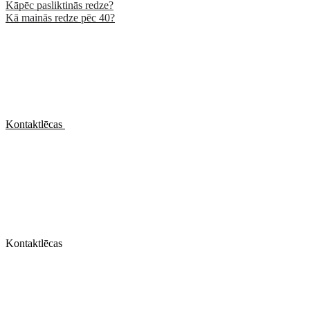
Kāpēc pasliktinās redze?
Kā mainās redze pēc 40?
Kontaktlēcas
Kontaktlēcas