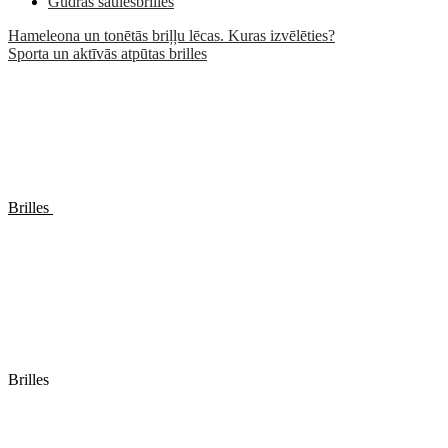
Gudrās saulesbrilles
Hameleona un tonētās briļļu lēcas. Kuras izvēlēties?
Sporta un aktīvās atpūtas brilles
Brilles
Brilles