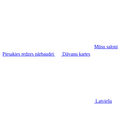
Mūsu saloni
Piesakies redzes pārbaudei
Dāvanu kartes
Latviešu