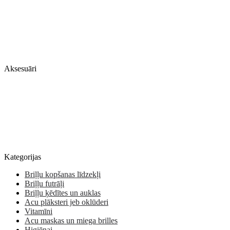
Aksesuāri
Kategorijas
Briļļu kopšanas līdzekļi
Briļļu futrāļi
Briļļu ķēdītes un auklas
Acu plāksteri jeb oklūderi
Vitamīni
Acu maskas un miega brilles
Higiēnai