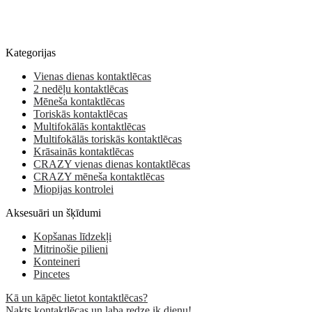
Kategorijas
Vienas dienas kontaktlēcas
2 nedēļu kontaktlēcas
Mēneša kontaktlēcas
Toriskās kontaktlēcas
Multifokālās kontaktlēcas
Multifokālās toriskās kontaktlēcas
Krāsainās kontaktlēcas
CRAZY vienas dienas kontaktlēcas
CRAZY mēneša kontaktlēcas
Miopijas kontrolei
Aksesuāri un šķīdumi
Kopšanas līdzekļi
Mitrinošie pilieni
Konteineri
Pincetes
Kā un kāpēc lietot kontaktlēcas?
Nakts kontaktlēcas un laba redze ik dienu!