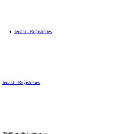
Ienākt - Reģistrēties
Ienākt - Reģistrēties
Pārlūkot pēc kategorijas