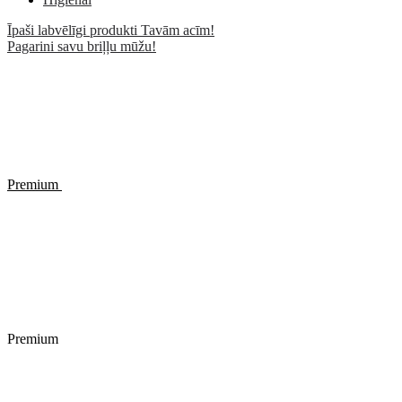
Īpaši labvēlīgi produkti Tavām acīm!
Pagarini savu briļļu mūžu!
Premium
Premium