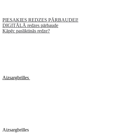
PIESAKIES REDZES PĀRBAUDEI!
DIGITĀLĀ redzes pārbaude
Kāpēc pasliktinās redze?
Aizsargbrilles
Aizsargbrilles