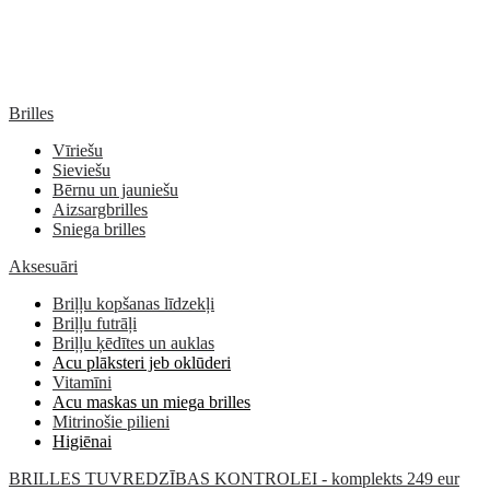
Brilles
Vīriešu
Sieviešu
Bērnu un jauniešu
Aizsargbrilles
Sniega brilles
Aksesuāri
Briļļu kopšanas līdzekļi
Briļļu futrāļi
Briļļu ķēdītes un auklas
Acu plāksteri jeb oklūderi
Vitamīni
Acu maskas un miega brilles
Mitrinošie pilieni
Higiēnai
BRILLES TUVREDZĪBAS KONTROLEI - komplekts 249 eur