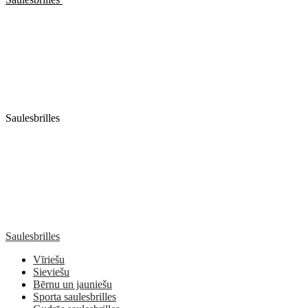
Saulesbrilles
Saulesbrilles
Vīriešu
Sieviešu
Bērnu un jauniešu
Sporta saulesbrilles