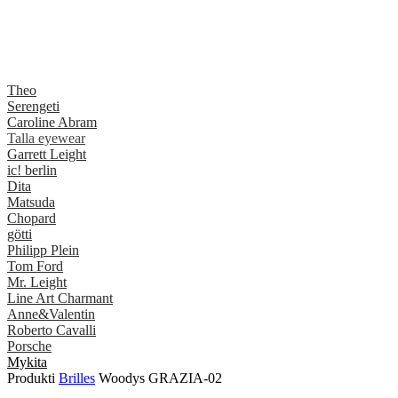
Theo
Serengeti
Caroline Abram
Talla eyewear
Garrett Leight
ic! berlin
Dita
Matsuda
Chopard
götti
Philipp Plein
Tom Ford
Mr. Leight
Line Art Charmant
Anne&Valentin
Roberto Cavalli
Porsche
Mykita
Produkti
Brilles
Woodys GRAZIA-02