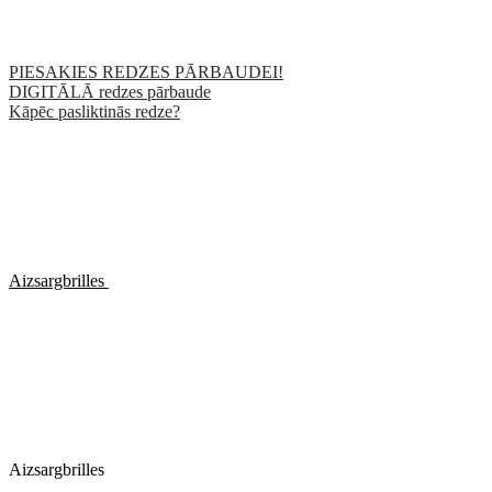
PIESAKIES REDZES PĀRBAUDEI!
DIGITĀLĀ redzes pārbaude
Kāpēc pasliktinās redze?
Aizsargbrilles
Aizsargbrilles