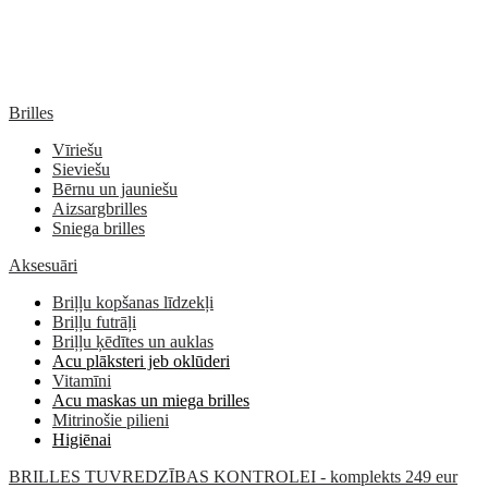
Brilles
Vīriešu
Sieviešu
Bērnu un jauniešu
Aizsargbrilles
Sniega brilles
Aksesuāri
Briļļu kopšanas līdzekļi
Briļļu futrāļi
Briļļu ķēdītes un auklas
Acu plāksteri jeb oklūderi
Vitamīni
Acu maskas un miega brilles
Mitrinošie pilieni
Higiēnai
BRILLES TUVREDZĪBAS KONTROLEI - komplekts 249 eur