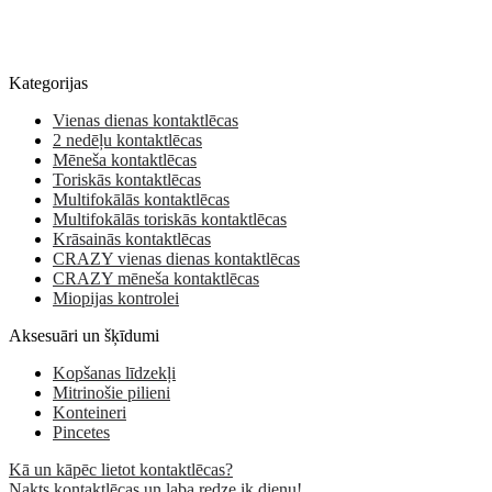
Kategorijas
Vienas dienas kontaktlēcas
2 nedēļu kontaktlēcas
Mēneša kontaktlēcas
Toriskās kontaktlēcas
Multifokālās kontaktlēcas
Multifokālās toriskās kontaktlēcas
Krāsainās kontaktlēcas
CRAZY vienas dienas kontaktlēcas
CRAZY mēneša kontaktlēcas
Miopijas kontrolei
Aksesuāri un šķīdumi
Kopšanas līdzekļi
Mitrinošie pilieni
Konteineri
Pincetes
Kā un kāpēc lietot kontaktlēcas?
Nakts kontaktlēcas un laba redze ik dienu!