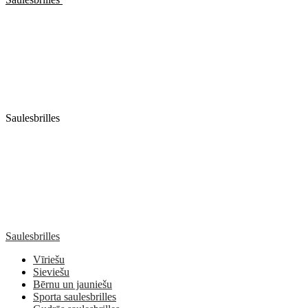
Saulesbrilles
Saulesbrilles
Vīriešu
Sieviešu
Bērnu un jauniešu
Sporta saulesbrilles