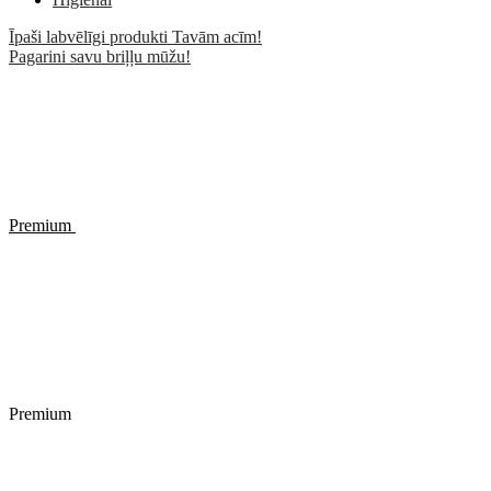
Īpaši labvēlīgi produkti Tavām acīm!
Pagarini savu briļļu mūžu!
Premium
Premium