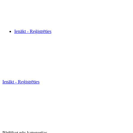
Ienākt - Reģistrēties
Ienākt - Reģistrēties
Pārlūkot pēc kategorijas