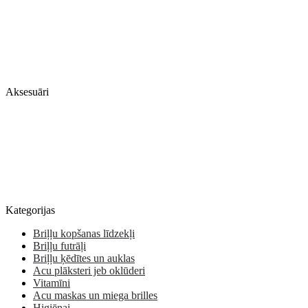
Aksesuāri
Kategorijas
Briļļu kopšanas līdzekļi
Briļļu futrāļi
Briļļu ķēdītes un auklas
Acu plāksteri jeb oklūderi
Vitamīni
Acu maskas un miega brilles
Higiēnai