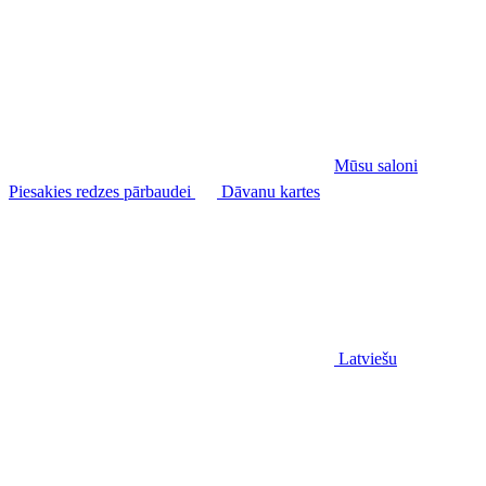
Mūsu saloni
Piesakies redzes pārbaudei
Dāvanu kartes
Latviešu