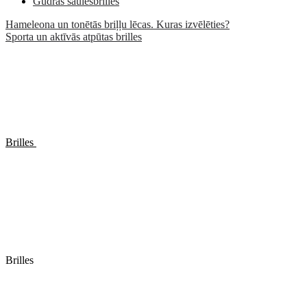
Gudrās saulesbrilles
Hameleona un tonētās briļļu lēcas. Kuras izvēlēties?
Sporta un aktīvās atpūtas brilles
Brilles
Brilles