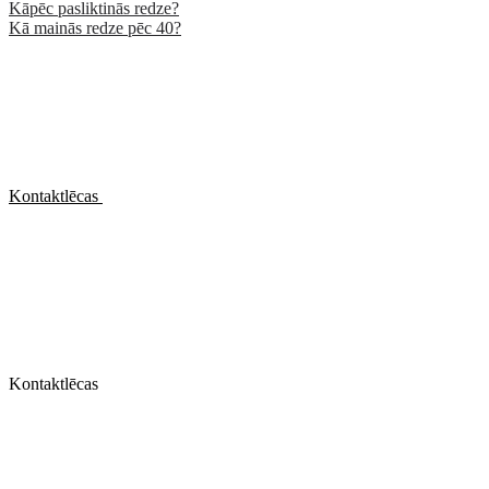
Kāpēc pasliktinās redze?
Kā mainās redze pēc 40?
Kontaktlēcas
Kontaktlēcas