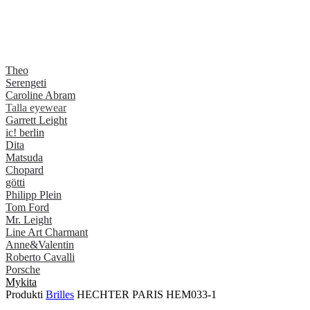
Theo
Serengeti
Caroline Abram
Talla eyewear
Garrett Leight
ic! berlin
Dita
Matsuda
Chopard
götti
Philipp Plein
Tom Ford
Mr. Leight
Line Art Charmant
Anne&Valentin
Roberto Cavalli
Porsche
Mykita
Produkti
Brilles
HECHTER PARIS HEM033-1