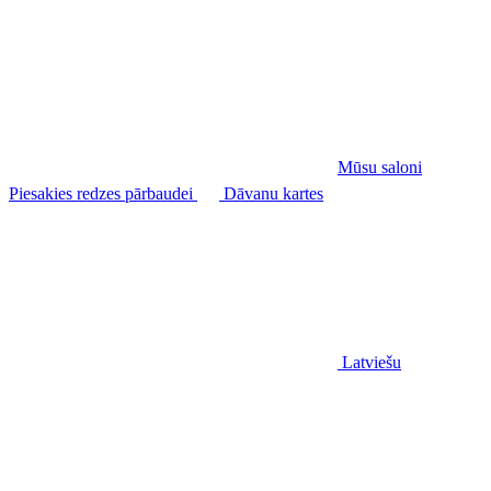
Mūsu saloni
Piesakies redzes pārbaudei
Dāvanu kartes
Latviešu