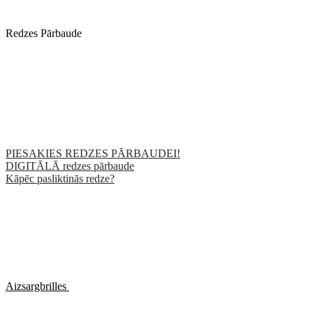
Redzes Pārbaude
PIESAKIES REDZES PĀRBAUDEI!
DIGITĀLĀ redzes pārbaude
Kāpēc pasliktinās redze?
Aizsargbrilles