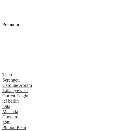
Premium
Theo
Serengeti
Caroline Abram
Talla eyewear
Garrett Leight
ic! berlin
Dita
Matsuda
Chopard
götti
Philipp Plein