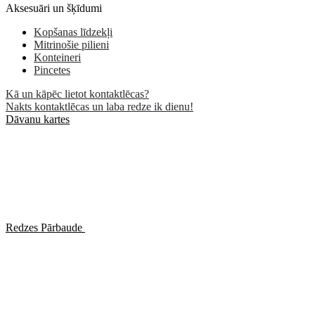
Aksesuāri un šķīdumi
Kopšanas līdzekļi
Mitrinošie pilieni
Konteineri
Pincetes
Kā un kāpēc lietot kontaktlēcas?
Nakts kontaktlēcas un laba redze ik dienu!
Dāvanu kartes
Redzes Pārbaude