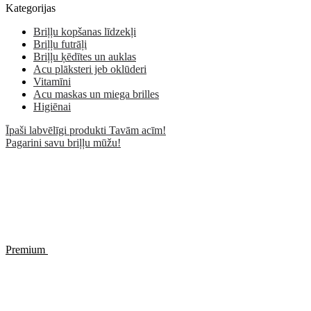
Kategorijas
Briļļu kopšanas līdzekļi
Briļļu futrāļi
Briļļu ķēdītes un auklas
Acu plāksteri jeb oklūderi
Vitamīni
Acu maskas un miega brilles
Higiēnai
Īpaši labvēlīgi produkti Tavām acīm!
Pagarini savu briļļu mūžu!
Premium