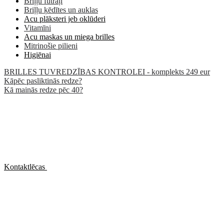
Briļļu futrāļi
Briļļu ķēdītes un auklas
Acu plāksteri jeb oklūderi
Vitamīni
Acu maskas un miega brilles
Mitrinošie pilieni
Higiēnai
BRILLES TUVREDZĪBAS KONTROLEI - komplekts 249 eur
Kāpēc pasliktinās redze?
Kā mainās redze pēc 40?
Kontaktlēcas