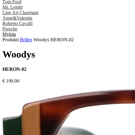
Tom Ford
Mr. Leight
Line Art Charmant
Anne&Valentin
Roberto Cavalli
Porsche
Mykita
Produkti
Brilles
Woodys HERON-02
Woodys
HERON-02
€ 199.00