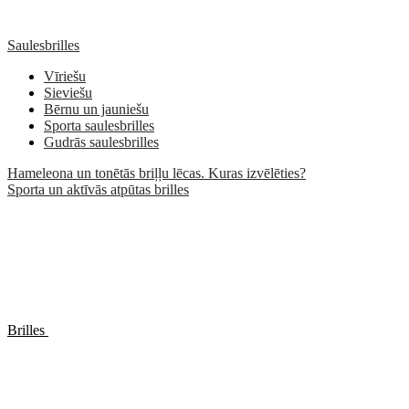
Saulesbrilles
Vīriešu
Sieviešu
Bērnu un jauniešu
Sporta saulesbrilles
Gudrās saulesbrilles
Hameleona un tonētās briļļu lēcas. Kuras izvēlēties?
Sporta un aktīvās atpūtas brilles
Brilles