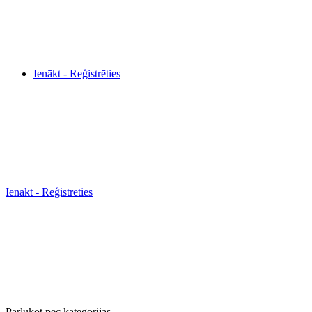
Ienākt - Reģistrēties
Ienākt - Reģistrēties
Pārlūkot pēc kategorijas