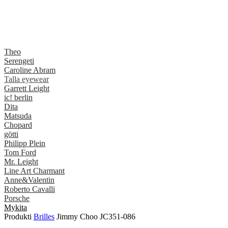
Theo
Serengeti
Caroline Abram
Talla eyewear
Garrett Leight
ic! berlin
Dita
Matsuda
Chopard
götti
Philipp Plein
Tom Ford
Mr. Leight
Line Art Charmant
Anne&Valentin
Roberto Cavalli
Porsche
Mykita
Produkti
Brilles
Jimmy Choo JC351-086