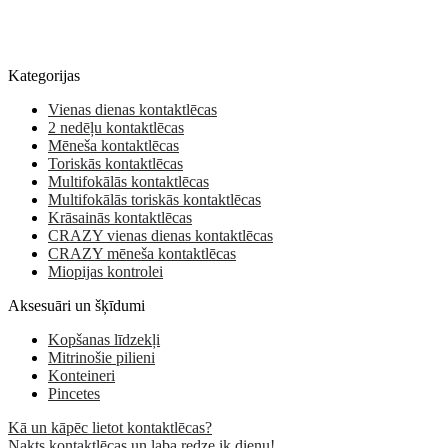
Kategorijas
Vienas dienas kontaktlēcas
2 nedēļu kontaktlēcas
Mēneša kontaktlēcas
Toriskās kontaktlēcas
Multifokālās kontaktlēcas
Multifokālās toriskās kontaktlēcas
Krāsainās kontaktlēcas
CRAZY vienas dienas kontaktlēcas
CRAZY mēneša kontaktlēcas
Miopijas kontrolei
Aksesuāri un šķīdumi
Kopšanas līdzekļi
Mitrinošie pilieni
Konteineri
Pincetes
Kā un kāpēc lietot kontaktlēcas?
Nakts kontaktlēcas un laba redze ik dienu!