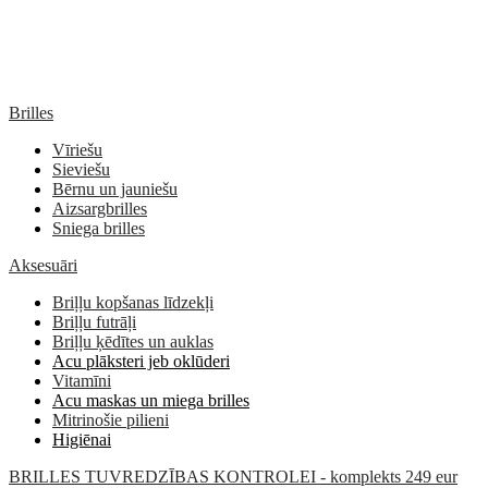
Brilles
Vīriešu
Sieviešu
Bērnu un jauniešu
Aizsargbrilles
Sniega brilles
Aksesuāri
Briļļu kopšanas līdzekļi
Briļļu futrāļi
Briļļu ķēdītes un auklas
Acu plāksteri jeb oklūderi
Vitamīni
Acu maskas un miega brilles
Mitrinošie pilieni
Higiēnai
BRILLES TUVREDZĪBAS KONTROLEI - komplekts 249 eur