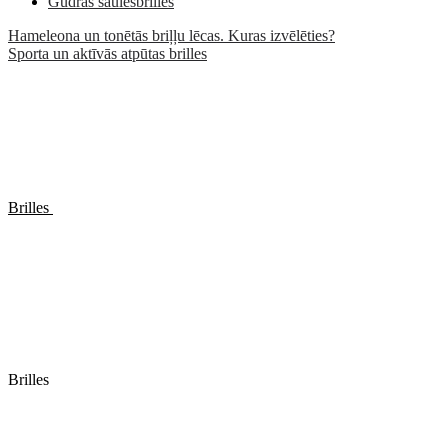
Gudrās saulesbrilles
Hameleona un tonētās briļļu lēcas. Kuras izvēlēties?
Sporta un aktīvās atpūtas brilles
Brilles
Brilles