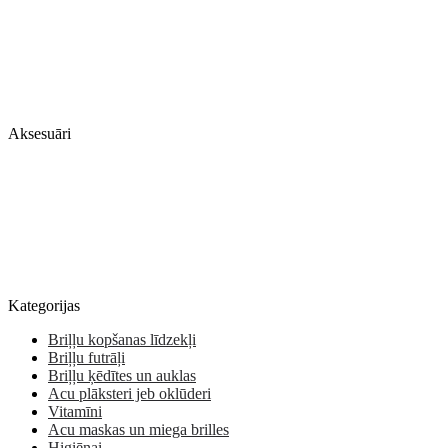
Aksesuāri
Kategorijas
Briļļu kopšanas līdzekļi
Briļļu futrāļi
Briļļu ķēdītes un auklas
Acu plāksteri jeb oklūderi
Vitamīni
Acu maskas un miega brilles
Higiēnai