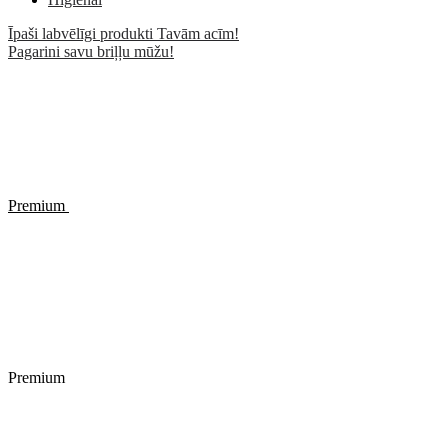
Īpaši labvēlīgi produkti Tavām acīm!
Pagarini savu briļļu mūžu!
Premium
Premium