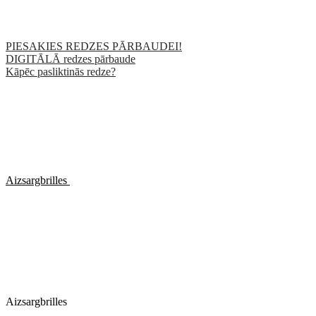
PIESAKIES REDZES PĀRBAUDEI!
DIGITĀLĀ redzes pārbaude
Kāpēc pasliktinās redze?
Aizsargbrilles
Aizsargbrilles