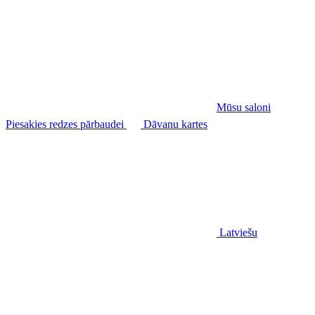
Mūsu saloni
Piesakies redzes pārbaudei
Dāvanu kartes
Latviešu