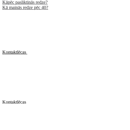
Kāpēc pasliktinās redze?
Kā mainās redze pēc 40?
Kontaktlēcas
Kontaktlēcas