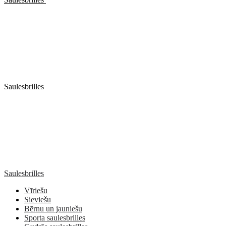
Saulesbrilles
Saulesbrilles
Vīriešu
Sieviešu
Bērnu un jauniešu
Sporta saulesbrilles