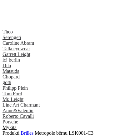
Theo
Serengeti
Caroline Abram
Talla eyewear
Garrett Leight
ic! berlin
Dita
Matsuda
Chopard
götti
Philipp Plein
Tom Ford
Mr. Leight
Line Art Charmant
Anne&Valentin
Roberto Cavalli
Porsche
Mykita
Produkti
Brilles
Metropole bērnu LSK001-C3