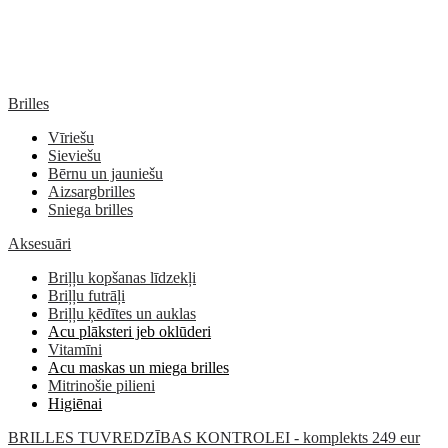
Brilles
Vīriešu
Sieviešu
Bērnu un jauniešu
Aizsargbrilles
Sniega brilles
Aksesuāri
Briļļu kopšanas līdzekļi
Briļļu futrāļi
Briļļu ķēdītes un auklas
Acu plāksteri jeb oklūderi
Vitamīni
Acu maskas un miega brilles
Mitrinošie pilieni
Higiēnai
BRILLES TUVREDZĪBAS KONTROLEI - komplekts 249 eur