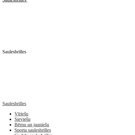
Saulesbrilles
Saulesbrilles
Vīriešu
Sieviešu
Bērnu un jauniešu
Sporta saulesbrilles