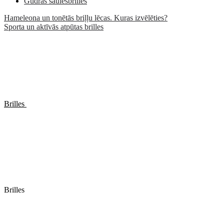
Gudrās saulesbrilles
Hameleona un tonētās briļļu lēcas. Kuras izvēlēties?
Sporta un aktīvās atpūtas brilles
Brilles
Brilles