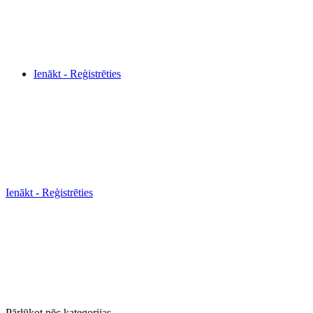
Ienākt - Reģistrēties
Ienākt - Reģistrēties
Pārlūkot pēc kategorijas