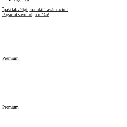
Īpaši labvēlīgi produkti Tavām acīm!
Pagarini savu briļļu mūžu!
Premium
Premium