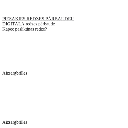
PIESAKIES REDZES PĀRBAUDEI!
DIGITĀLĀ redzes pārbaude
Kāpēc pasliktinās redze?
Aizsargbrilles
Aizsargbrilles