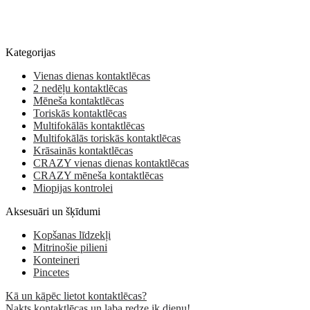
Kategorijas
Vienas dienas kontaktlēcas
2 nedēļu kontaktlēcas
Mēneša kontaktlēcas
Toriskās kontaktlēcas
Multifokālās kontaktlēcas
Multifokālās toriskās kontaktlēcas
Krāsainās kontaktlēcas
CRAZY vienas dienas kontaktlēcas
CRAZY mēneša kontaktlēcas
Miopijas kontrolei
Aksesuāri un šķīdumi
Kopšanas līdzekļi
Mitrinošie pilieni
Konteineri
Pincetes
Kā un kāpēc lietot kontaktlēcas?
Nakts kontaktlēcas un laba redze ik dienu!