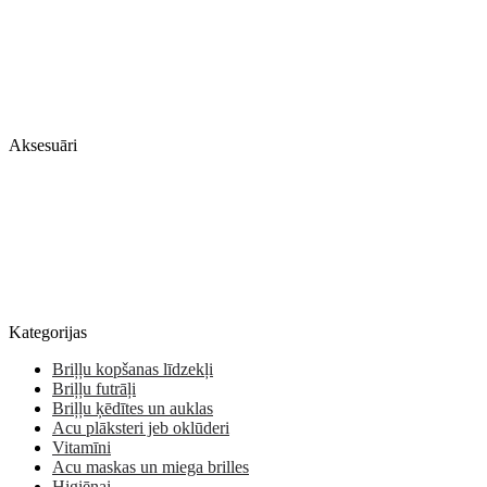
Aksesuāri
Kategorijas
Briļļu kopšanas līdzekļi
Briļļu futrāļi
Briļļu ķēdītes un auklas
Acu plāksteri jeb oklūderi
Vitamīni
Acu maskas un miega brilles
Higiēnai