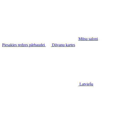
Mūsu saloni
Piesakies redzes pārbaudei
Dāvanu kartes
Latviešu