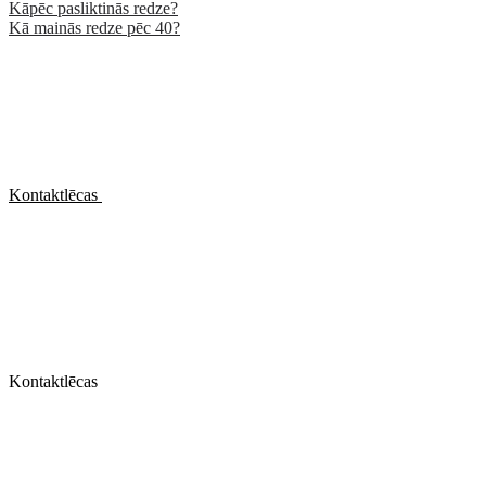
Kāpēc pasliktinās redze?
Kā mainās redze pēc 40?
Kontaktlēcas
Kontaktlēcas