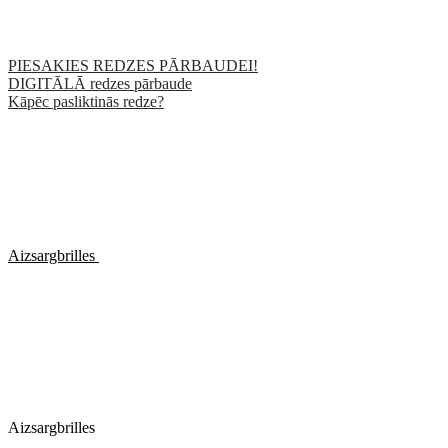
PIESAKIES REDZES PĀRBAUDEI!
DIGITĀLĀ redzes pārbaude
Kāpēc pasliktinās redze?
Aizsargbrilles
Aizsargbrilles