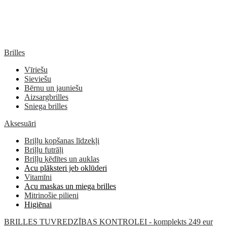
Brilles
Vīriešu
Sieviešu
Bērnu un jauniešu
Aizsargbrilles
Sniega brilles
Aksesuāri
Briļļu kopšanas līdzekļi
Briļļu futrāļi
Briļļu ķēdītes un auklas
Acu plāksteri jeb oklūderi
Vitamīni
Acu maskas un miega brilles
Mitrinošie pilieni
Higiēnai
BRILLES TUVREDZĪBAS KONTROLEI - komplekts 249 eur