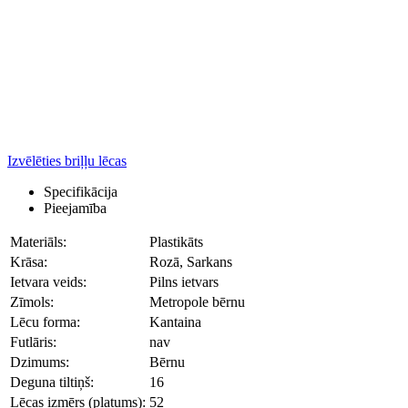
Izvēlēties briļļu lēcas
Specifikācija
Pieejamība
Materiāls:
Plastikāts
Krāsa:
Rozā, Sarkans
Ietvara veids:
Pilns ietvars
Zīmols:
Metropole bērnu
Lēcu forma:
Kantaina
Futlāris:
nav
Dzimums:
Bērnu
Deguna tiltiņš:
16
Lēcas izmērs (platums):
52