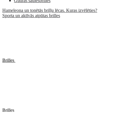
Gudrās saulesbrilles
Hameleona un tonētās briļļu lēcas. Kuras izvēlēties?
Sporta un aktīvās atpūtas brilles
Brilles
Brilles