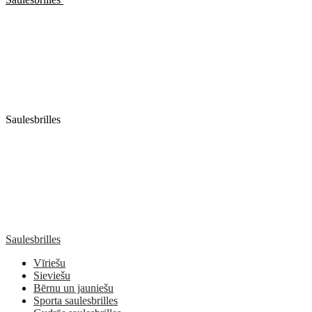
Saulesbrilles
Saulesbrilles
Vīriešu
Sieviešu
Bērnu un jauniešu
Sporta saulesbrilles