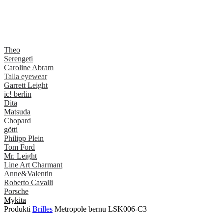
Theo
Serengeti
Caroline Abram
Talla eyewear
Garrett Leight
ic! berlin
Dita
Matsuda
Chopard
götti
Philipp Plein
Tom Ford
Mr. Leight
Line Art Charmant
Anne&Valentin
Roberto Cavalli
Porsche
Mykita
Produkti
Brilles
Metropole bērnu LSK006-C3