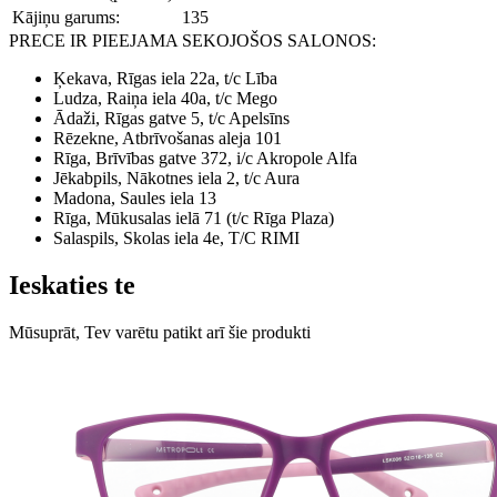
Kājiņu garums:
135
PRECE IR PIEEJAMA SEKOJOŠOS SALONOS:
Ķekava, Rīgas iela 22a, t/c Lība
Ludza, Raiņa iela 40a, t/c Mego
Ādaži, Rīgas gatve 5, t/c Apelsīns
Rēzekne, Atbrīvošanas aleja 101
Rīga, Brīvības gatve 372, i/c Akropole Alfa
Jēkabpils, Nākotnes iela 2, t/c Aura
Madona, Saules iela 13
Rīga, Mūkusalas ielā 71 (t/c Rīga Plaza)
Salaspils, Skolas iela 4e, T/C RIMI
Ieskaties te
Mūsuprāt, Tev varētu patikt arī šie produkti