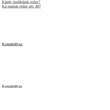
Kāpēc pasliktinās redze?
Kā mainās redze pēc 40?
Kontaktlēcas
Kontaktlēcas