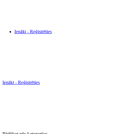
Ienākt - Reģistrēties
Ienākt - Reģistrēties
Pārlūkot pēc kategorijas