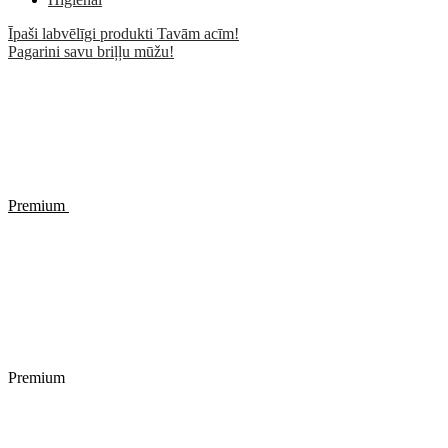
Īpaši labvēlīgi produkti Tavām acīm!
Pagarini savu briļļu mūžu!
Premium
Premium