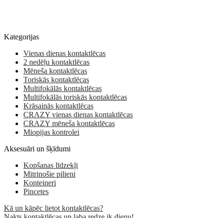
Kategorijas
Vienas dienas kontaktlēcas
2 nedēļu kontaktlēcas
Mēneša kontaktlēcas
Toriskās kontaktlēcas
Multifokālās kontaktlēcas
Multifokālās toriskās kontaktlēcas
Krāsainās kontaktlēcas
CRAZY vienas dienas kontaktlēcas
CRAZY mēneša kontaktlēcas
Miopijas kontrolei
Aksesuāri un šķīdumi
Kopšanas līdzekļi
Mitrinošie pilieni
Konteineri
Pincetes
Kā un kāpēc lietot kontaktlēcas?
Nakts kontaktlēcas un laba redze ik dienu!