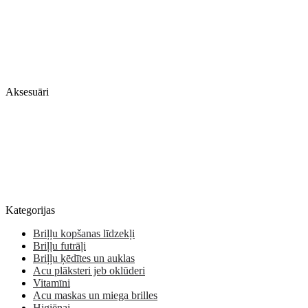
Aksesuāri
Kategorijas
Briļļu kopšanas līdzekļi
Briļļu futrāļi
Briļļu ķēdītes un auklas
Acu plāksteri jeb oklūderi
Vitamīni
Acu maskas un miega brilles
Higiēnai