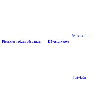
Mūsu saloni
Piesakies redzes pārbaudei
Dāvanu kartes
Latviešu