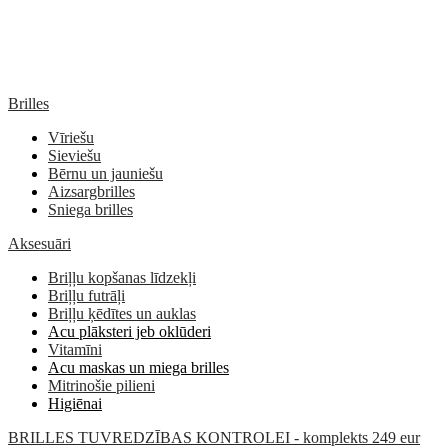
Brilles
Vīriešu
Sieviešu
Bērnu un jauniešu
Aizsargbrilles
Sniega brilles
Aksesuāri
Briļļu kopšanas līdzekļi
Briļļu futrāļi
Briļļu ķēdītes un auklas
Acu plāksteri jeb oklūderi
Vitamīni
Acu maskas un miega brilles
Mitrinošie pilieni
Higiēnai
BRILLES TUVREDZĪBAS KONTROLEI - komplekts 249 eur