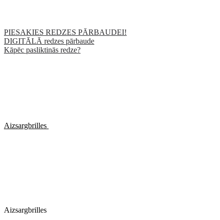
PIESAKIES REDZES PĀRBAUDEI!
DIGITĀLĀ redzes pārbaude
Kāpēc pasliktinās redze?
Aizsargbrilles
Aizsargbrilles