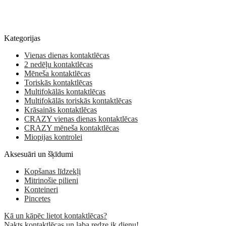
Kategorijas
Vienas dienas kontaktlēcas
2 nedēļu kontaktlēcas
Mēneša kontaktlēcas
Toriskās kontaktlēcas
Multifokālās kontaktlēcas
Multifokālās toriskās kontaktlēcas
Krāsainās kontaktlēcas
CRAZY vienas dienas kontaktlēcas
CRAZY mēneša kontaktlēcas
Miopijas kontrolei
Aksesuāri un šķīdumi
Kopšanas līdzekļi
Mitrinošie pilieni
Konteineri
Pincetes
Kā un kāpēc lietot kontaktlēcas?
Nakts kontaktlēcas un laba redze ik dienu!