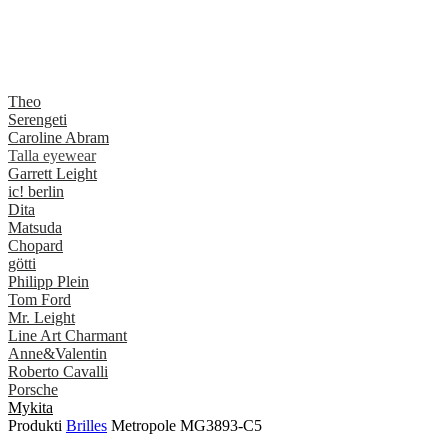
Theo
Serengeti
Caroline Abram
Talla eyewear
Garrett Leight
ic! berlin
Dita
Matsuda
Chopard
götti
Philipp Plein
Tom Ford
Mr. Leight
Line Art Charmant
Anne&Valentin
Roberto Cavalli
Porsche
Mykita
Produkti
Brilles
Metropole MG3893-C5