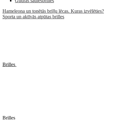
Gudrās saulesbrilles
Hameleona un tonētās briļļu lēcas. Kuras izvēlēties?
Sporta un aktīvās atpūtas brilles
Brilles
Brilles