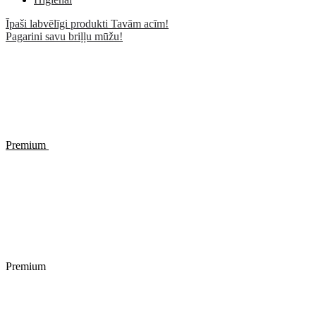
Īpaši labvēlīgi produkti Tavām acīm!
Pagarini savu briļļu mūžu!
Premium
Premium