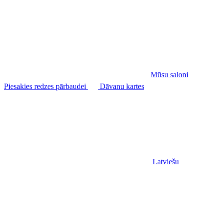
Mūsu saloni
Piesakies redzes pārbaudei
Dāvanu kartes
Latviešu