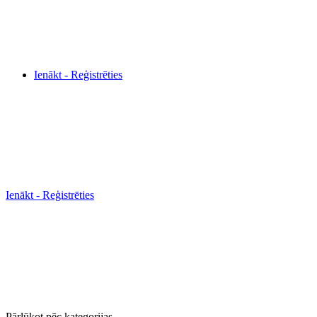
Ienākt - Reģistrēties
Ienākt - Reģistrēties
Pārlūkot pēc kategorijas