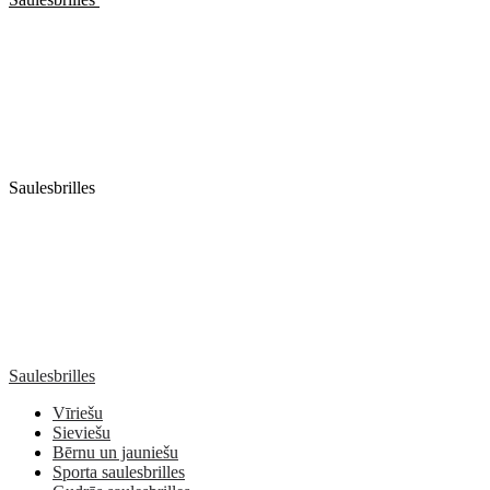
Saulesbrilles
Saulesbrilles
Vīriešu
Sieviešu
Bērnu un jauniešu
Sporta saulesbrilles