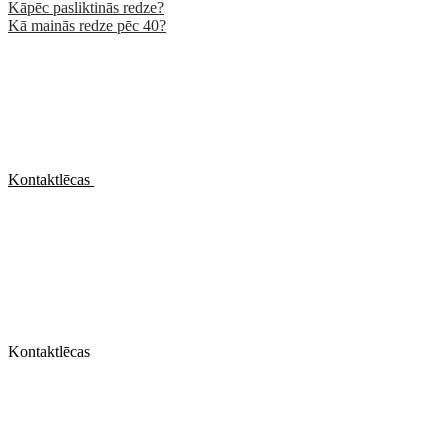
Kāpēc pasliktinās redze?
Kā mainās redze pēc 40?
Kontaktlēcas
Kontaktlēcas