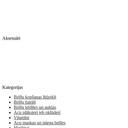
Aksesuāri
Kategorijas
Briļļu kopšanas līdzekļi
Briļļu futrāļi
Briļļu ķēdītes un auklas
Acu plāksteri jeb oklūderi
Vitamīni
Acu maskas un miega brilles
Higiēnai