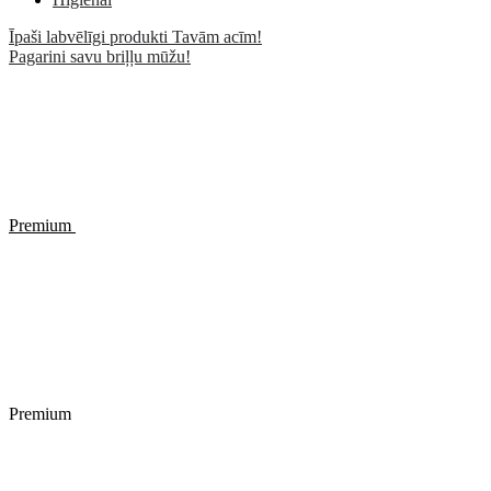
Īpaši labvēlīgi produkti Tavām acīm!
Pagarini savu briļļu mūžu!
Premium
Premium