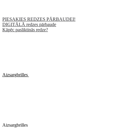
PIESAKIES REDZES PĀRBAUDEI!
DIGITĀLĀ redzes pārbaude
Kāpēc pasliktinās redze?
Aizsargbrilles
Aizsargbrilles