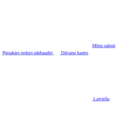
Mūsu saloni
Piesakies redzes pārbaudei
Dāvanu kartes
Latviešu