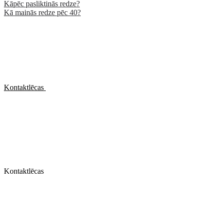
Kāpēc pasliktinās redze?
Kā mainās redze pēc 40?
Kontaktlēcas
Kontaktlēcas