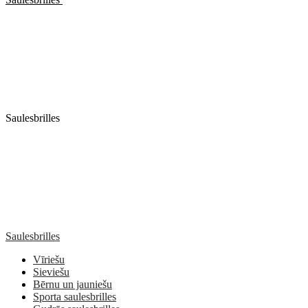
Saulesbrilles
Saulesbrilles
Vīriešu
Sieviešu
Bērnu un jauniešu
Sporta saulesbrilles