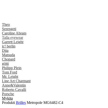
Theo
Serengeti
Caroline Abram
Talla eyewear
Garrett Leight
ic! berlin
Dita
Matsuda
Chopard
götti
Philipp Plein
Tom Ford
Mr. Leight
Line Art Charmant
Anne&Valentin
Roberto Cavalli
Porsche
Mykita
Produkti
Brilles
Metropole MG6482-C4