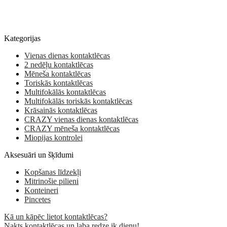
Kategorijas
Vienas dienas kontaktlēcas
2 nedēļu kontaktlēcas
Mēneša kontaktlēcas
Toriskās kontaktlēcas
Multifokālās kontaktlēcas
Multifokālās toriskās kontaktlēcas
Krāsainās kontaktlēcas
CRAZY vienas dienas kontaktlēcas
CRAZY mēneša kontaktlēcas
Miopijas kontrolei
Aksesuāri un šķīdumi
Kopšanas līdzekļi
Mitrinošie pilieni
Konteineri
Pincetes
Kā un kāpēc lietot kontaktlēcas?
Nakts kontaktlēcas un laba redze ik dienu!