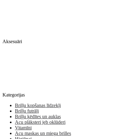
Aksesuāri
Kategorijas
Briļļu kopšanas līdzekļi
Briļļu futrāļi
Briļļu ķēdītes un auklas
Acu plāksteri jeb oklūderi
Vitamīni
Acu maskas un miega brilles
Higiēnai