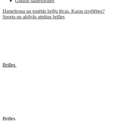
Gudrās saulesbrilles
Hameleona un tonētās briļļu lēcas. Kuras izvēlēties?
Sporta un aktīvās atpūtas brilles
Brilles
Brilles