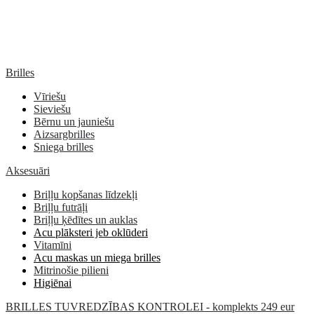
Brilles
Vīriešu
Sieviešu
Bērnu un jauniešu
Aizsargbrilles
Sniega brilles
Aksesuāri
Briļļu kopšanas līdzekļi
Briļļu futrāļi
Briļļu ķēdītes un auklas
Acu plāksteri jeb oklūderi
Vitamīni
Acu maskas un miega brilles
Mitrinošie pilieni
Higiēnai
BRILLES TUVREDZĪBAS KONTROLEI - komplekts 249 eur