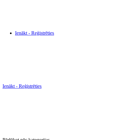
Ienākt - Reģistrēties
Ienākt - Reģistrēties
Pārlūkot pēc kategorijas