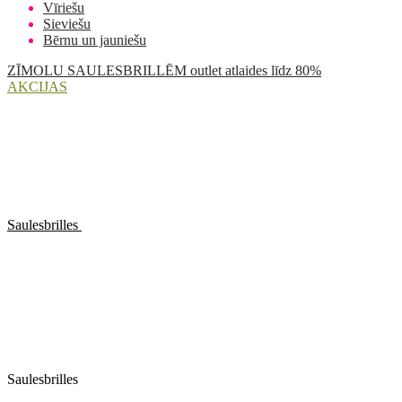
Vīriešu
Sieviešu
Bērnu un jauniešu
ZĪMOLU SAULESBRILLĒM outlet atlaides līdz 80%
AKCIJAS
Saulesbrilles
Saulesbrilles