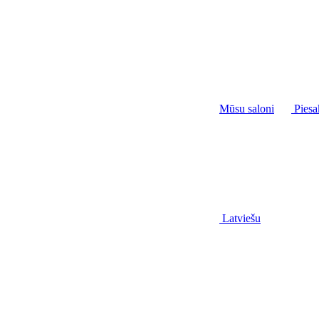
Mūsu saloni
Piesa
Latviešu