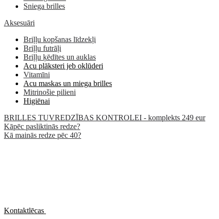
Sniega brilles
Aksesuāri
Briļļu kopšanas līdzekļi
Briļļu futrāļi
Briļļu ķēdītes un auklas
Acu plāksteri jeb oklūderi
Vitamīni
Acu maskas un miega brilles
Mitrinošie pilieni
Higiēnai
BRILLES TUVREDZĪBAS KONTROLEI - komplekts 249 eur
Kāpēc pasliktinās redze?
Kā mainās redze pēc 40?
Kontaktlēcas