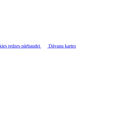
kies redzes pārbaudei
Dāvanu kartes