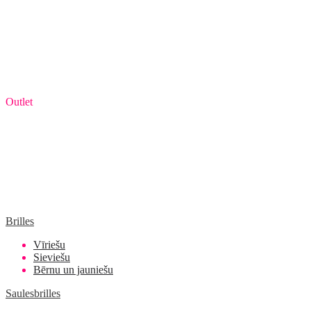
Outlet
Brilles
Vīriešu
Sieviešu
Bērnu un jauniešu
Saulesbrilles