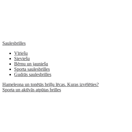
Saulesbrilles
Vīriešu
Sieviešu
Bērnu un jauniešu
Sporta saulesbrilles
Gudrās saulesbrilles
Hameleona un tonētās briļļu lēcas. Kuras izvēlēties?
Sporta un aktīvās atpūtas brilles