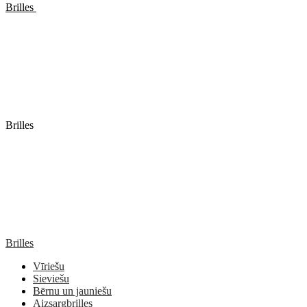
Brilles
Brilles
Brilles
Vīriešu
Sieviešu
Bērnu un jauniešu
Aizsargbrilles