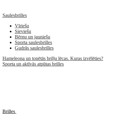
Saulesbrilles
Vīriešu
Sieviešu
Bērnu un jauniešu
Sporta saulesbrilles
Gudrās saulesbrilles
Hameleona un tonētās briļļu lēcas. Kuras izvēlēties?
Sporta un aktīvās atpūtas brilles
Brilles