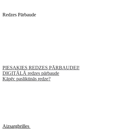
Redzes Pārbaude
PIESAKIES REDZES PĀRBAUDEI!
DIGITĀLĀ redzes pārbaude
Kāpēc pasliktinās redze?
Aizsargbrilles