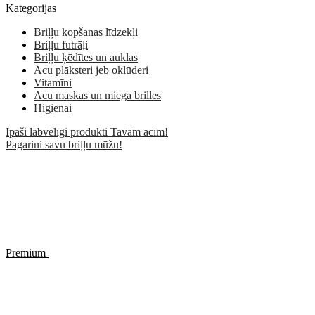
Kategorijas
Briļļu kopšanas līdzekļi
Briļļu futrāļi
Briļļu ķēdītes un auklas
Acu plāksteri jeb oklūderi
Vitamīni
Acu maskas un miega brilles
Higiēnai
Īpaši labvēlīgi produkti Tavām acīm!
Pagarini savu briļļu mūžu!
Premium