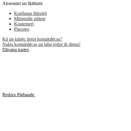
Aksesuāri un šķīdumi
Kopšanas līdzekļi
Mitrinošie pilieni
Konteineri
Pincetes
Kā un kāpēc lietot kontaktlēcas?
Nakts kontaktlēcas un laba redze ik dienu!
Dāvanu kartes
Redzes Pārbaude