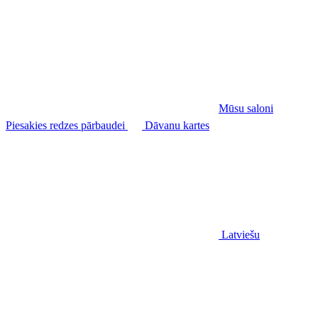
Mūsu saloni
Piesakies redzes pārbaudei
Dāvanu kartes
Latviešu