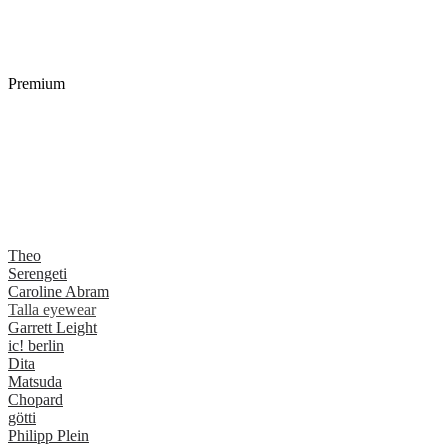
Premium
Theo
Serengeti
Caroline Abram
Talla eyewear
Garrett Leight
ic! berlin
Dita
Matsuda
Chopard
götti
Philipp Plein