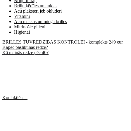
Briļļu futrāļi
Briļļu ķēdītes un auklas
Acu plāksteri jeb oklūderi
Vitamīni
Acu maskas un miega brilles
Mitrinošie pilieni
Higiēnai
BRILLES TUVREDZĪBAS KONTROLEI - komplekts 249 eur
Kāpēc pasliktinās redze?
Kā mainās redze pēc 40?
Kontaktlēcas