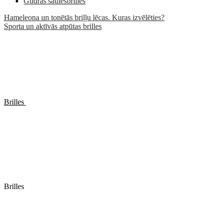
Gudrās saulesbrilles
Hameleona un tonētās briļļu lēcas. Kuras izvēlēties?
Sporta un aktīvās atpūtas brilles
Brilles
Brilles