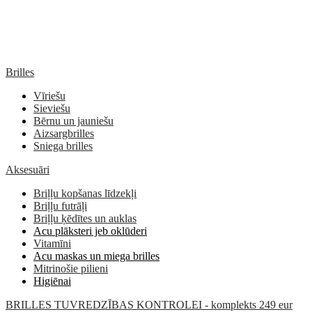
Brilles
Vīriešu
Sieviešu
Bērnu un jauniešu
Aizsargbrilles
Sniega brilles
Aksesuāri
Briļļu kopšanas līdzekļi
Briļļu futrāļi
Briļļu ķēdītes un auklas
Acu plāksteri jeb oklūderi
Vitamīni
Acu maskas un miega brilles
Mitrinošie pilieni
Higiēnai
BRILLES TUVREDZĪBAS KONTROLEI - komplekts 249 eur