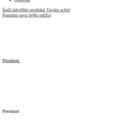
Īpaši labvēlīgi produkti Tavām acīm!
Pagarini savu briļļu mūžu!
Premium
Premium