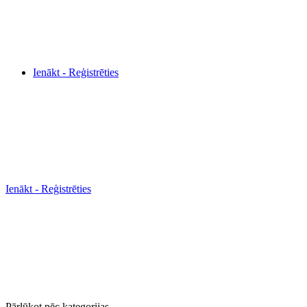
Ienākt - Reģistrēties
Ienākt - Reģistrēties
Pārlūkot pēc kategorijas