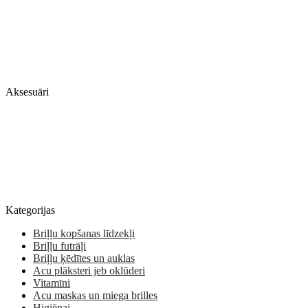
Aksesuāri
Kategorijas
Briļļu kopšanas līdzekļi
Briļļu futrāļi
Briļļu ķēdītes un auklas
Acu plāksteri jeb oklūderi
Vitamīni
Acu maskas un miega brilles
Higiēnai