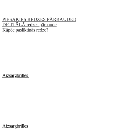
PIESAKIES REDZES PĀRBAUDEI!
DIGITĀLĀ redzes pārbaude
Kāpēc pasliktinās redze?
Aizsargbrilles
Aizsargbrilles