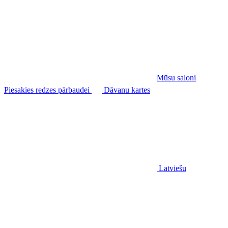
Mūsu saloni
Piesakies redzes pārbaudei
Dāvanu kartes
Latviešu