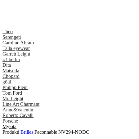
Theo
Serengeti
Caroline Abram
Talla eyewear
Garrett Leight
ic! berlin
Dita
Matsuda
Chopard
götti
Philipp Plein
Tom Ford
Mr. Leight
Line Art Charmant
Anne&Valentin
Roberto Cavalli
Porsche
Mykita
Produkti
Brilles
Faconnable NV294-NODO