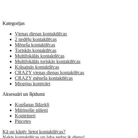
Kategorijas
Vienas dienas kontaktlēcas
2 nedēļu kontaktlēcas
Mēneša kontaktlēcas
Toriskās kontaktlēcas
Multifokālās kontaktlēcas
Multifokālās toriskās kontaktlēcas
Krāsainās kontaktlēcas
CRAZY vienas dienas kontaktlēcas
CRAZY mēneša kontaktlēcas
Miopijas kontrolei
Aksesuāri un šķīdumi
Kopšanas līdzekļi
Mitrinošie pilieni
Konteineri
Pincetes
Kā un kāpēc lietot kontaktlēcas?
Nakts kontaktlēcas un laba redze ik dienu!