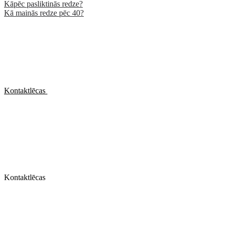
Kāpēc pasliktinās redze?
Kā mainās redze pēc 40?
Kontaktlēcas
Kontaktlēcas