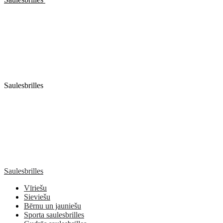
Saulesbrilles
Saulesbrilles
Vīriešu
Sieviešu
Bērnu un jauniešu
Sporta saulesbrilles