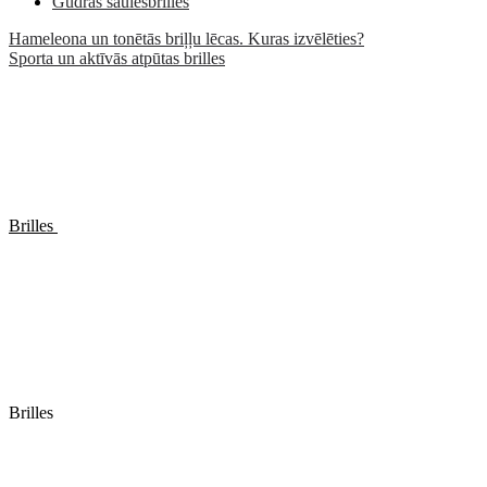
Gudrās saulesbrilles
Hameleona un tonētās briļļu lēcas. Kuras izvēlēties?
Sporta un aktīvās atpūtas brilles
Brilles
Brilles