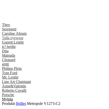
Theo
Serengeti
Caroline Abram
Talla eyewear
Garrett Leight
ic! berlin
Dita
Matsuda
Chopard
götti
Philipp Plein
Tom Ford
Mr. Leight
Line Art Charmant
Anne&Valentin
Roberto Cavalli
Porsche
Mykita
Produkti
Brilles
Metropole V1273-C2