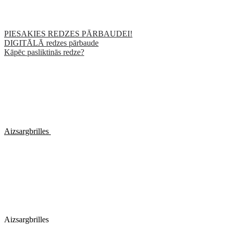
PIESAKIES REDZES PĀRBAUDEI!
DIGITĀLĀ redzes pārbaude
Kāpēc pasliktinās redze?
Aizsargbrilles
Aizsargbrilles