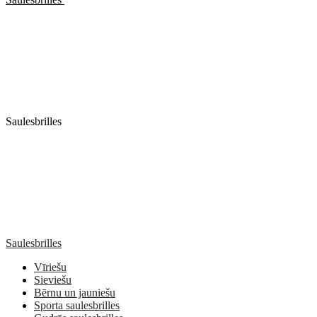
Saulesbrilles
Saulesbrilles
Vīriešu
Sieviešu
Bērnu un jauniešu
Sporta saulesbrilles