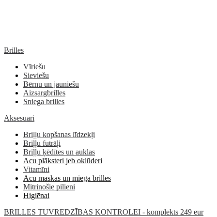
Brilles
Vīriešu
Sieviešu
Bērnu un jauniešu
Aizsargbrilles
Sniega brilles
Aksesuāri
Briļļu kopšanas līdzekļi
Briļļu futrāļi
Briļļu ķēdītes un auklas
Acu plāksteri jeb oklūderi
Vitamīni
Acu maskas un miega brilles
Mitrinošie pilieni
Higiēnai
BRILLES TUVREDZĪBAS KONTROLEI - komplekts 249 eur