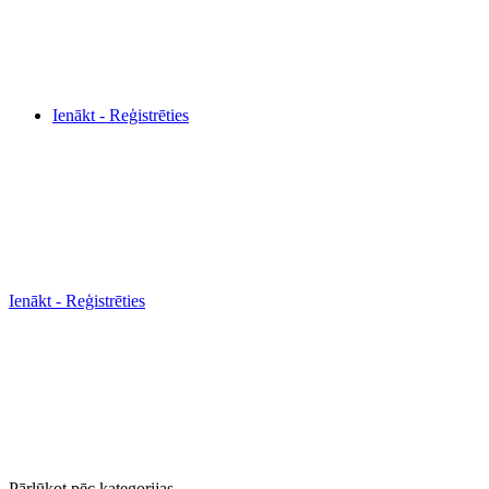
Ienākt - Reģistrēties
Ienākt - Reģistrēties
Pārlūkot pēc kategorijas