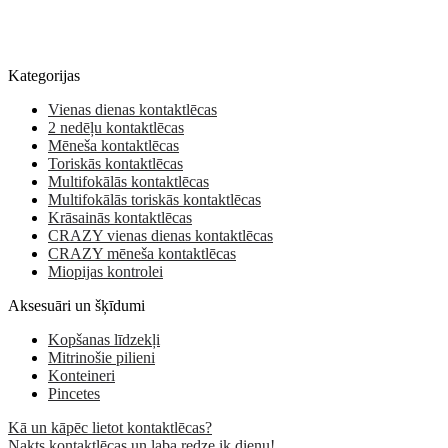
Kategorijas
Vienas dienas kontaktlēcas
2 nedēļu kontaktlēcas
Mēneša kontaktlēcas
Toriskās kontaktlēcas
Multifokālās kontaktlēcas
Multifokālās toriskās kontaktlēcas
Krāsainās kontaktlēcas
CRAZY vienas dienas kontaktlēcas
CRAZY mēneša kontaktlēcas
Miopijas kontrolei
Aksesuāri un šķīdumi
Kopšanas līdzekļi
Mitrinošie pilieni
Konteineri
Pincetes
Kā un kāpēc lietot kontaktlēcas?
Nakts kontaktlēcas un laba redze ik dienu!