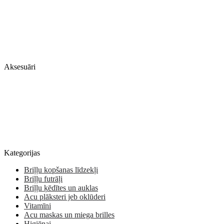
Aksesuāri
Kategorijas
Briļļu kopšanas līdzekļi
Briļļu futrāļi
Briļļu ķēdītes un auklas
Acu plāksteri jeb oklūderi
Vitamīni
Acu maskas un miega brilles
Higiēnai