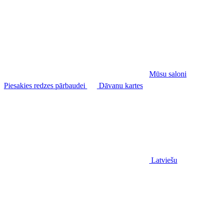
Mūsu saloni
Piesakies redzes pārbaudei
Dāvanu kartes
Latviešu