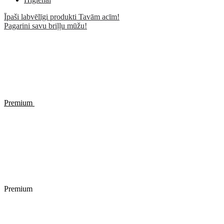
Īpaši labvēlīgi produkti Tavām acīm!
Pagarini savu briļļu mūžu!
Premium
Premium