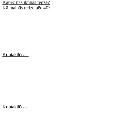
Kāpēc pasliktinās redze?
Kā mainās redze pēc 40?
Kontaktlēcas
Kontaktlēcas