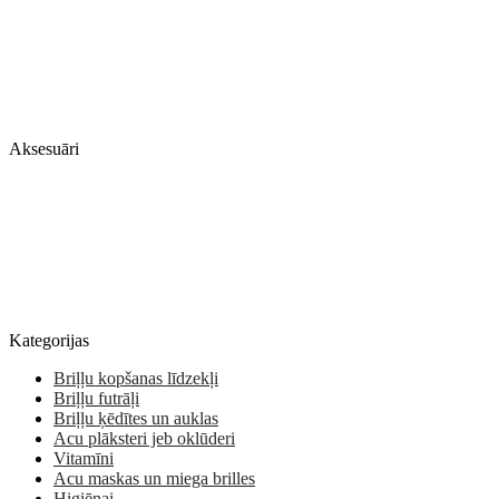
Aksesuāri
Kategorijas
Briļļu kopšanas līdzekļi
Briļļu futrāļi
Briļļu ķēdītes un auklas
Acu plāksteri jeb oklūderi
Vitamīni
Acu maskas un miega brilles
Higiēnai