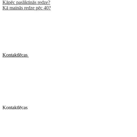
Kāpēc pasliktinās redze?
Kā mainās redze pēc 40?
Kontaktlēcas
Kontaktlēcas