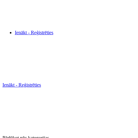
Ienākt - Reģistrēties
Ienākt - Reģistrēties
Pārlūkot pēc kategorijas