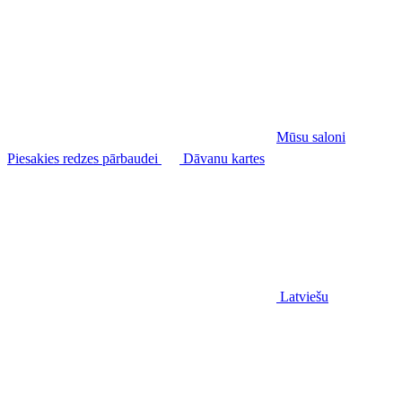
Mūsu saloni
Piesakies redzes pārbaudei
Dāvanu kartes
Latviešu