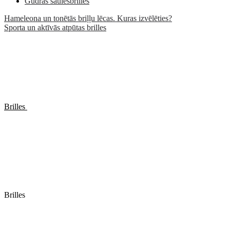
Gudrās saulesbrilles
Hameleona un tonētās briļļu lēcas. Kuras izvēlēties?
Sporta un aktīvās atpūtas brilles
Brilles
Brilles