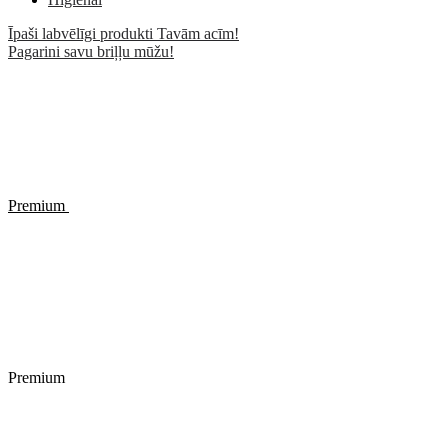
Īpaši labvēlīgi produkti Tavām acīm!
Pagarini savu briļļu mūžu!
Premium
Premium