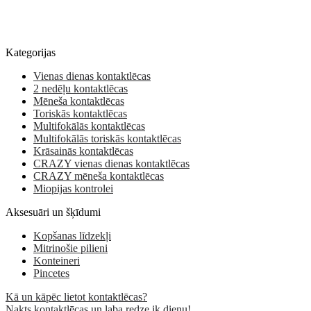
Kategorijas
Vienas dienas kontaktlēcas
2 nedēļu kontaktlēcas
Mēneša kontaktlēcas
Toriskās kontaktlēcas
Multifokālās kontaktlēcas
Multifokālās toriskās kontaktlēcas
Krāsainās kontaktlēcas
CRAZY vienas dienas kontaktlēcas
CRAZY mēneša kontaktlēcas
Miopijas kontrolei
Aksesuāri un šķīdumi
Kopšanas līdzekļi
Mitrinošie pilieni
Konteineri
Pincetes
Kā un kāpēc lietot kontaktlēcas?
Nakts kontaktlēcas un laba redze ik dienu!