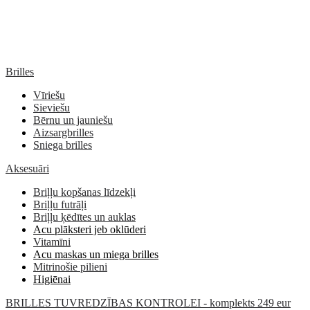
Brilles
Vīriešu
Sieviešu
Bērnu un jauniešu
Aizsargbrilles
Sniega brilles
Aksesuāri
Briļļu kopšanas līdzekļi
Briļļu futrāļi
Briļļu ķēdītes un auklas
Acu plāksteri jeb oklūderi
Vitamīni
Acu maskas un miega brilles
Mitrinošie pilieni
Higiēnai
BRILLES TUVREDZĪBAS KONTROLEI - komplekts 249 eur