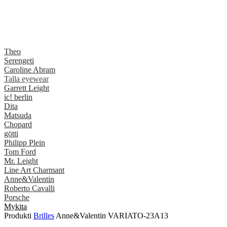
Theo
Serengeti
Caroline Abram
Talla eyewear
Garrett Leight
ic! berlin
Dita
Matsuda
Chopard
götti
Philipp Plein
Tom Ford
Mr. Leight
Line Art Charmant
Anne&Valentin
Roberto Cavalli
Porsche
Mykita
Produkti
Brilles
Anne&Valentin VARIATO-23A13