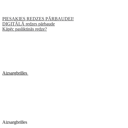
PIESAKIES REDZES PĀRBAUDEI!
DIGITĀLĀ redzes pārbaude
Kāpēc pasliktinās redze?
Aizsargbrilles
Aizsargbrilles