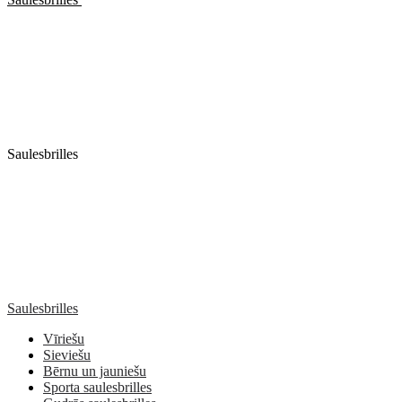
Saulesbrilles
Saulesbrilles
Vīriešu
Sieviešu
Bērnu un jauniešu
Sporta saulesbrilles