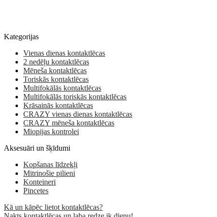
Kategorijas
Vienas dienas kontaktlēcas
2 nedēļu kontaktlēcas
Mēneša kontaktlēcas
Toriskās kontaktlēcas
Multifokālās kontaktlēcas
Multifokālās toriskās kontaktlēcas
Krāsainās kontaktlēcas
CRAZY vienas dienas kontaktlēcas
CRAZY mēneša kontaktlēcas
Miopijas kontrolei
Aksesuāri un šķīdumi
Kopšanas līdzekļi
Mitrinošie pilieni
Konteineri
Pincetes
Kā un kāpēc lietot kontaktlēcas?
Nakts kontaktlēcas un laba redze ik dienu!