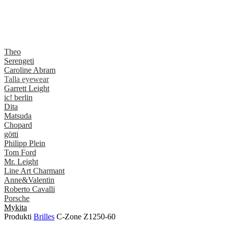
Theo
Serengeti
Caroline Abram
Talla eyewear
Garrett Leight
ic! berlin
Dita
Matsuda
Chopard
götti
Philipp Plein
Tom Ford
Mr. Leight
Line Art Charmant
Anne&Valentin
Roberto Cavalli
Porsche
Mykita
Produkti
Brilles
C-Zone Z1250-60