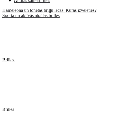
Gudrās saulesbrilles
Hameleona un tonētās briļļu lēcas. Kuras izvēlēties?
Sporta un aktīvās atpūtas brilles
Brilles
Brilles