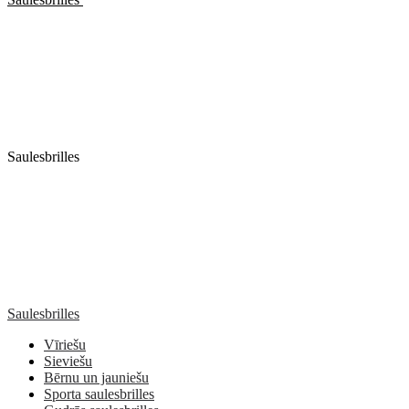
Saulesbrilles
Saulesbrilles
Vīriešu
Sieviešu
Bērnu un jauniešu
Sporta saulesbrilles