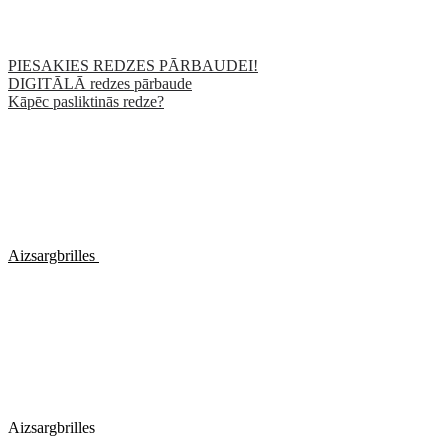
PIESAKIES REDZES PĀRBAUDEI!
DIGITĀLĀ redzes pārbaude
Kāpēc pasliktinās redze?
Aizsargbrilles
Aizsargbrilles