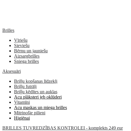
Brilles
Vīriešu
Sieviešu
Bērnu un jauniešu
Aizsargbrilles
Sniega brilles
Aksesuāri
Briļļu kopšanas līdzekļi
Briļļu futrāļi
Briļļu ķēdītes un auklas
Acu plāksteri jeb oklūderi
Vitamīni
Acu maskas un miega brilles
Mitrinošie pilieni
Higiēnai
BRILLES TUVREDZĪBAS KONTROLEI - komplekts 249 eur