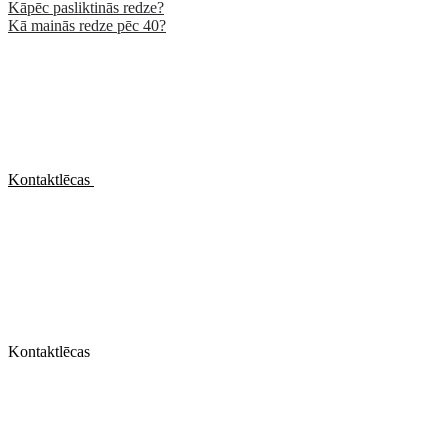
Kāpēc pasliktinās redze?
Kā mainās redze pēc 40?
Kontaktlēcas
Kontaktlēcas