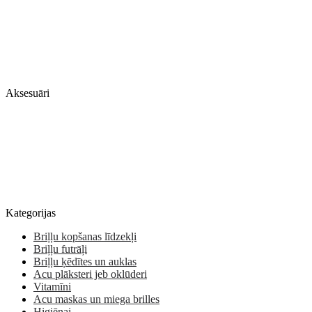
Aksesuāri
Kategorijas
Briļļu kopšanas līdzekļi
Briļļu futrāļi
Briļļu ķēdītes un auklas
Acu plāksteri jeb oklūderi
Vitamīni
Acu maskas un miega brilles
Higiēnai