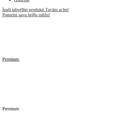
Īpaši labvēlīgi produkti Tavām acīm!
Pagarini savu briļļu mūžu!
Premium
Premium