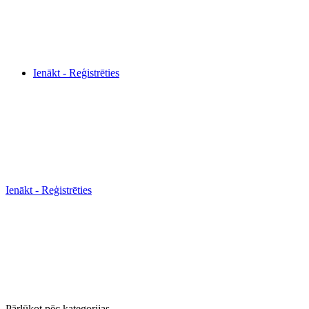
Ienākt - Reģistrēties
Ienākt - Reģistrēties
Pārlūkot pēc kategorijas