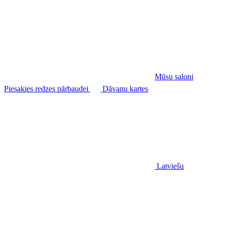
Mūsu saloni
Piesakies redzes pārbaudei
Dāvanu kartes
Latviešu