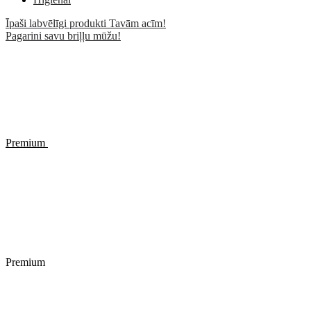
Īpaši labvēlīgi produkti Tavām acīm!
Pagarini savu briļļu mūžu!
Premium
Premium