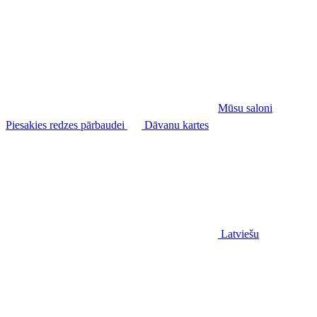
Mūsu saloni
Piesakies redzes pārbaudei
Dāvanu kartes
Latviešu