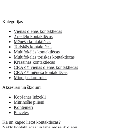
Kategorijas
Vienas dienas kontaktlēcas
2 nedēļu kontaktlēcas
Mēneša kontaktlēcas
Toriskās kontaktlēcas
Multifokālās kontaktlēcas
Multifokālās toriskās kontaktlēcas
Krāsainās kontaktlēcas
CRAZY vienas dienas kontaktlēcas
CRAZY mēneša kontaktlēcas
Miopijas kontrolei
Aksesuāri un šķīdumi
Kopšanas līdzekļi
Mitrinošie pilieni
Konteineri
Pincetes
Kā un kāpēc lietot kontaktlēcas?
Nakts kontaktlēcas un laba redze ik dienu!