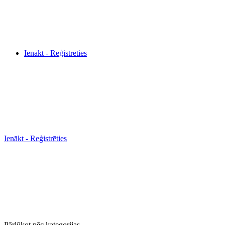
Ienākt - Reģistrēties
Ienākt - Reģistrēties
Pārlūkot pēc kategorijas