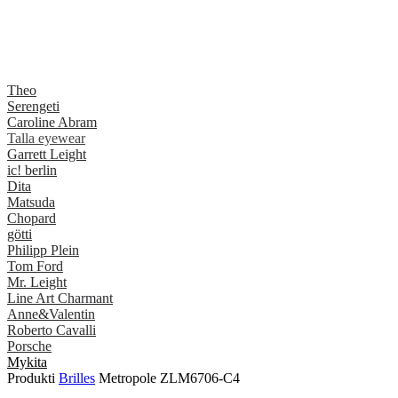
Theo
Serengeti
Caroline Abram
Talla eyewear
Garrett Leight
ic! berlin
Dita
Matsuda
Chopard
götti
Philipp Plein
Tom Ford
Mr. Leight
Line Art Charmant
Anne&Valentin
Roberto Cavalli
Porsche
Mykita
Produkti
Brilles
Metropole ZLM6706-C4