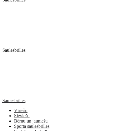
Saulesbrilles
Saulesbrilles
Vīriešu
Sieviešu
Bērnu un jauniešu
Sporta saulesbrilles