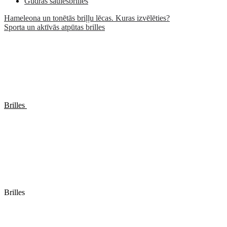
Gudrās saulesbrilles
Hameleona un tonētās briļļu lēcas. Kuras izvēlēties?
Sporta un aktīvās atpūtas brilles
Brilles
Brilles