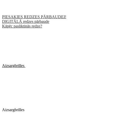
PIESAKIES REDZES PĀRBAUDEI!
DIGITĀLĀ redzes pārbaude
Kāpēc pasliktinās redze?
Aizsargbrilles
Aizsargbrilles