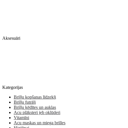
Aksesuāri
Kategorijas
Briļļu kopšanas līdzekļi
Briļļu futrāļi
Briļļu ķēdītes un auklas
Acu plāksteri jeb oklūderi
Vitamīni
Acu maskas un miega brilles
Higiēnai