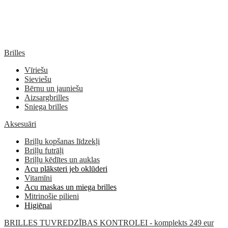
Brilles
Vīriešu
Sieviešu
Bērnu un jauniešu
Aizsargbrilles
Sniega brilles
Aksesuāri
Briļļu kopšanas līdzekļi
Briļļu futrāļi
Briļļu ķēdītes un auklas
Acu plāksteri jeb oklūderi
Vitamīni
Acu maskas un miega brilles
Mitrinošie pilieni
Higiēnai
BRILLES TUVREDZĪBAS KONTROLEI - komplekts 249 eur