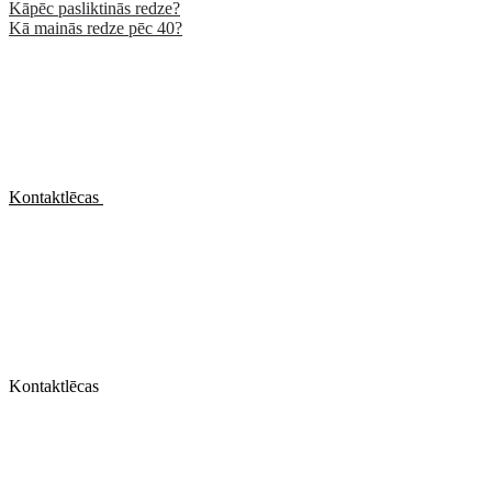
Kāpēc pasliktinās redze?
Kā mainās redze pēc 40?
Kontaktlēcas
Kontaktlēcas