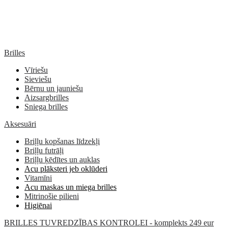
Brilles
Vīriešu
Sieviešu
Bērnu un jauniešu
Aizsargbrilles
Sniega brilles
Aksesuāri
Briļļu kopšanas līdzekļi
Briļļu futrāļi
Briļļu ķēdītes un auklas
Acu plāksteri jeb oklūderi
Vitamīni
Acu maskas un miega brilles
Mitrinošie pilieni
Higiēnai
BRILLES TUVREDZĪBAS KONTROLEI - komplekts 249 eur