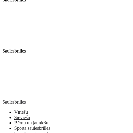
Saulesbrilles
Saulesbrilles
Vīriešu
Sieviešu
Bērnu un jauniešu
Sporta saulesbrilles