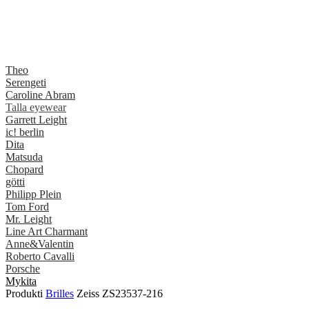
Theo
Serengeti
Caroline Abram
Talla eyewear
Garrett Leight
ic! berlin
Dita
Matsuda
Chopard
götti
Philipp Plein
Tom Ford
Mr. Leight
Line Art Charmant
Anne&Valentin
Roberto Cavalli
Porsche
Mykita
Produkti
Brilles
Zeiss ZS23537-216