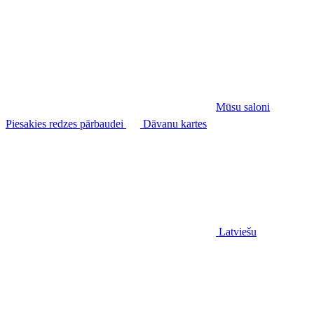
Mūsu saloni
Piesakies redzes pārbaudei
Dāvanu kartes
Latviešu