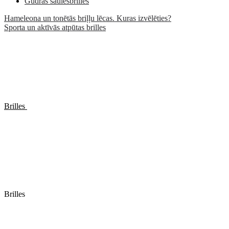
Gudrās saulesbrilles
Hameleona un tonētās briļļu lēcas. Kuras izvēlēties?
Sporta un aktīvās atpūtas brilles
Brilles
Brilles