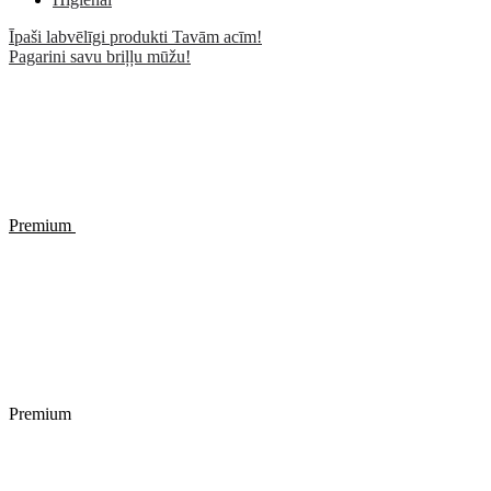
Īpaši labvēlīgi produkti Tavām acīm!
Pagarini savu briļļu mūžu!
Premium
Premium