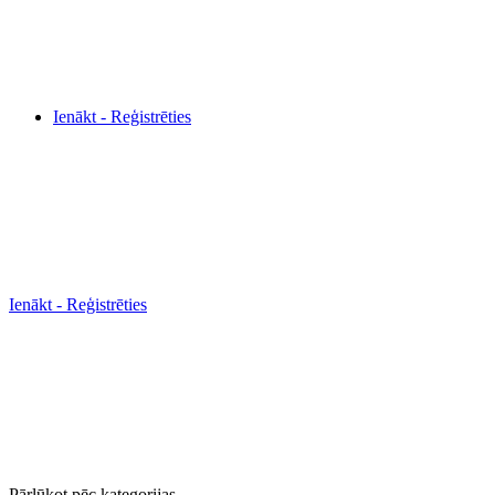
Ienākt - Reģistrēties
Ienākt - Reģistrēties
Pārlūkot pēc kategorijas