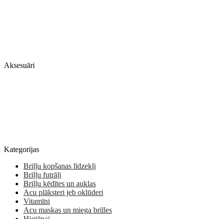
Aksesuāri
Kategorijas
Briļļu kopšanas līdzekļi
Briļļu futrāļi
Briļļu ķēdītes un auklas
Acu plāksteri jeb oklūderi
Vitamīni
Acu maskas un miega brilles
Higiēnai