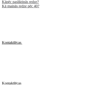
Kāpēc pasliktinās redze?
Kā mainās redze pēc 40?
Kontaktlēcas
Kontaktlēcas