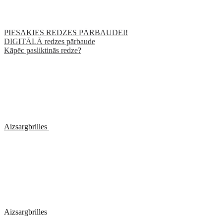
PIESAKIES REDZES PĀRBAUDEI!
DIGITĀLĀ redzes pārbaude
Kāpēc pasliktinās redze?
Aizsargbrilles
Aizsargbrilles