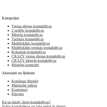
Kategorijas
Vienas dienas kontaktlēcas
2 nedēļu kontaktlēcas
Mēneša kontaktlēcas
Toriskās kontaktlēcas
Multifokālās kontaktlēcas
Multifokālās toriskās kontaktlēcas
Krāsainās kontaktlēcas
CRAZY vienas dienas kontaktlēcas
CRAZY mēneša kontaktlēcas
Miopijas kontrolei
Aksesuāri un šķīdumi
Kopšanas līdzekļi
Mitrinošie pilieni
Konteineri
Pincetes
Kā un kāpēc lietot kontaktlēcas?
Nakts kontaktlēcas un laba redze ik dienu!