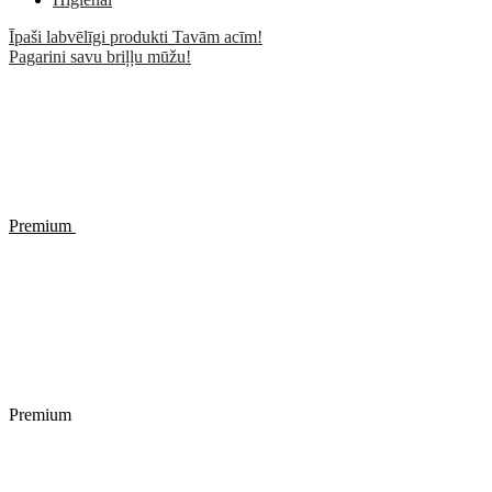
Īpaši labvēlīgi produkti Tavām acīm!
Pagarini savu briļļu mūžu!
Premium
Premium