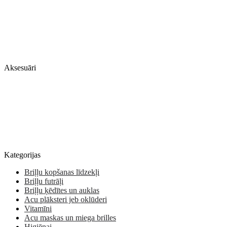
Aksesuāri
Kategorijas
Briļļu kopšanas līdzekļi
Briļļu futrāļi
Briļļu ķēdītes un auklas
Acu plāksteri jeb oklūderi
Vitamīni
Acu maskas un miega brilles
Higiēnai