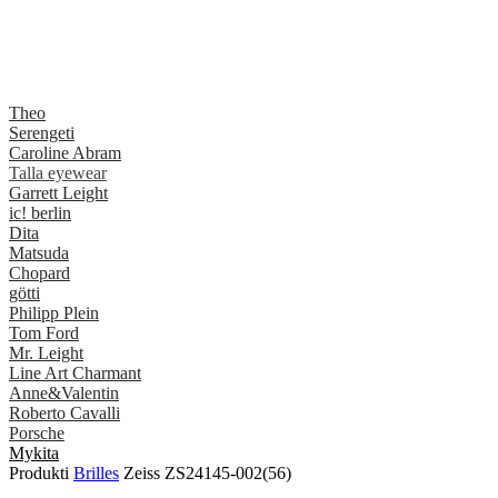
Theo
Serengeti
Caroline Abram
Talla eyewear
Garrett Leight
ic! berlin
Dita
Matsuda
Chopard
götti
Philipp Plein
Tom Ford
Mr. Leight
Line Art Charmant
Anne&Valentin
Roberto Cavalli
Porsche
Mykita
Produkti
Brilles
Zeiss ZS24145-002(56)