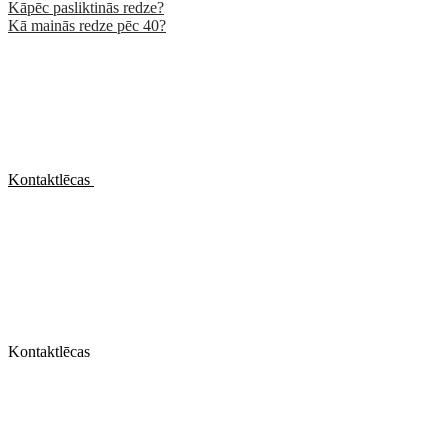
Kāpēc pasliktinās redze?
Kā mainās redze pēc 40?
Kontaktlēcas
Kontaktlēcas