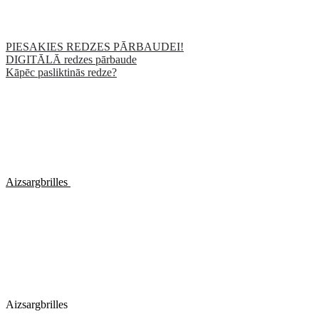
PIESAKIES REDZES PĀRBAUDEI!
DIGITĀLĀ redzes pārbaude
Kāpēc pasliktinās redze?
Aizsargbrilles
Aizsargbrilles