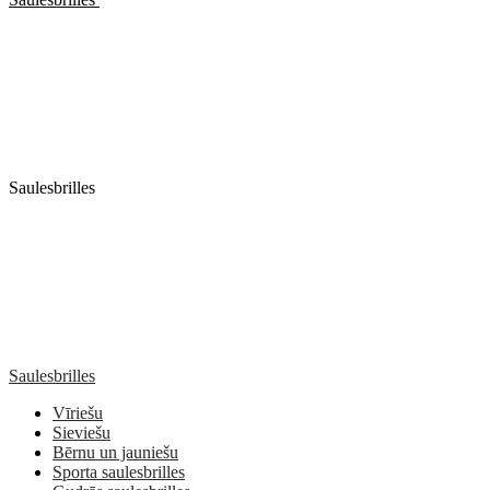
Saulesbrilles
Saulesbrilles
Vīriešu
Sieviešu
Bērnu un jauniešu
Sporta saulesbrilles