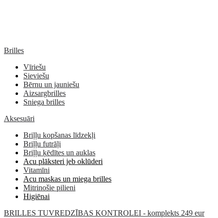
Brilles
Vīriešu
Sieviešu
Bērnu un jauniešu
Aizsargbrilles
Sniega brilles
Aksesuāri
Briļļu kopšanas līdzekļi
Briļļu futrāļi
Briļļu ķēdītes un auklas
Acu plāksteri jeb oklūderi
Vitamīni
Acu maskas un miega brilles
Mitrinošie pilieni
Higiēnai
BRILLES TUVREDZĪBAS KONTROLEI - komplekts 249 eur