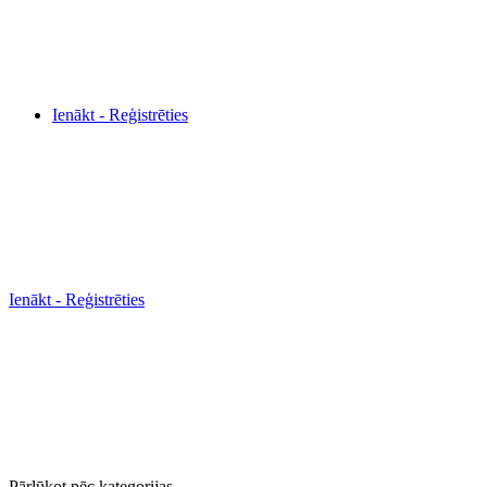
Ienākt - Reģistrēties
Ienākt - Reģistrēties
Pārlūkot pēc kategorijas