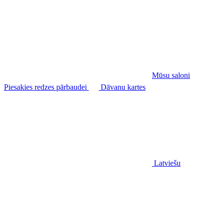
Mūsu saloni
Piesakies redzes pārbaudei
Dāvanu kartes
Latviešu