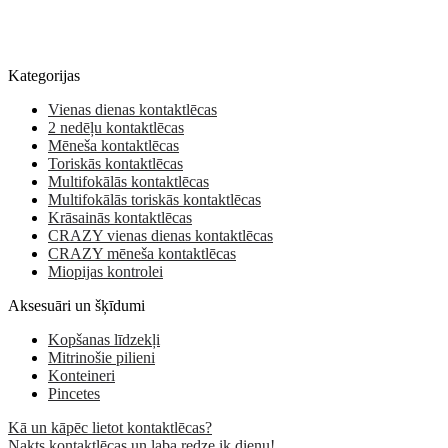
Kategorijas
Vienas dienas kontaktlēcas
2 nedēļu kontaktlēcas
Mēneša kontaktlēcas
Toriskās kontaktlēcas
Multifokālās kontaktlēcas
Multifokālās toriskās kontaktlēcas
Krāsainās kontaktlēcas
CRAZY vienas dienas kontaktlēcas
CRAZY mēneša kontaktlēcas
Miopijas kontrolei
Aksesuāri un šķīdumi
Kopšanas līdzekļi
Mitrinošie pilieni
Konteineri
Pincetes
Kā un kāpēc lietot kontaktlēcas?
Nakts kontaktlēcas un laba redze ik dienu!