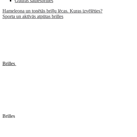
Gudrās saulesbrilles
Hameleona un tonētās briļļu lēcas. Kuras izvēlēties?
Sporta un aktīvās atpūtas brilles
Brilles
Brilles