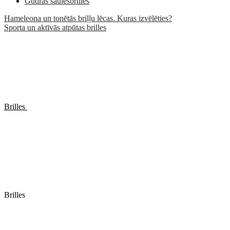
Gudrās saulesbrilles
Hameleona un tonētās briļļu lēcas. Kuras izvēlēties?
Sporta un aktīvās atpūtas brilles
Brilles
Brilles