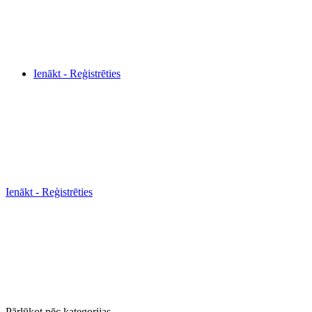
Ienākt - Reģistrēties
Ienākt - Reģistrēties
Pārlūkot pēc kategorijas