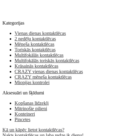
Kategorijas
Vienas dienas kontaktlēcas
2 nedēļu kontaktlēcas
Mēneša kontaktlēcas
Toriskās kontaktlēcas
Multifokālās kontaktlēcas
Multifokālās toriskās kontaktlēcas
Krāsainās kontaktlēcas
CRAZY vienas dienas kontaktlēcas
CRAZY mēneša kontaktlēcas
Miopijas kontrolei
Aksesuāri un šķīdumi
Kopšanas līdzekļi
Mitrinošie pilieni
Konteineri
Pincetes
Kā un kāpēc lietot kontaktlēcas?
Nakts kontaktlēcas un laba redze ik dienu!