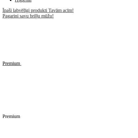
Īpaši labvēlīgi produkti Tavām acīm!
Pagarini savu briļļu mūžu!
Premium
Premium