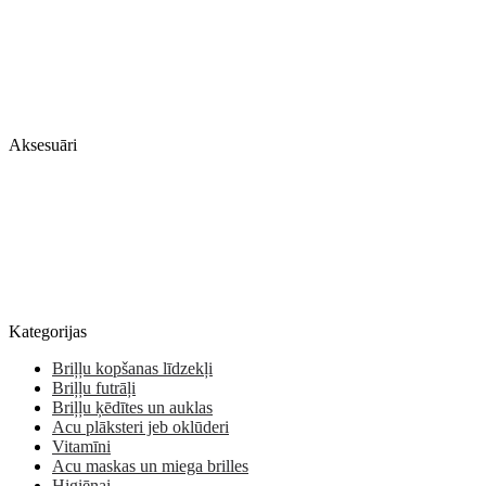
Aksesuāri
Kategorijas
Briļļu kopšanas līdzekļi
Briļļu futrāļi
Briļļu ķēdītes un auklas
Acu plāksteri jeb oklūderi
Vitamīni
Acu maskas un miega brilles
Higiēnai