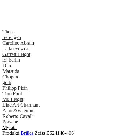
Theo
Serengeti
Caroline Abram
Talla eyewear
Garrett Leight
ic! berlin
Dita
Matsuda
Chopard
götti
Philipp Plein
Tom Ford
Mr. Leight
Line Art Charmant
Anne&Valentin
Roberto Cavalli
Porsche
Mykita
Produkti
Brilles
Zeiss ZS24148-406