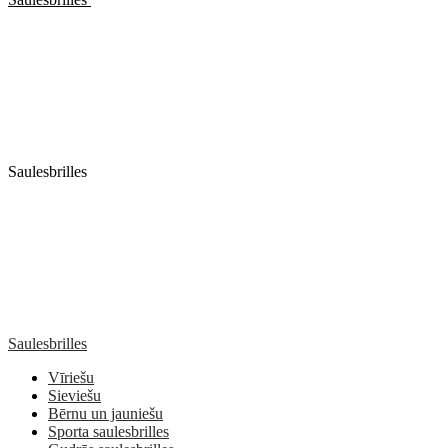
Saulesbrilles
Saulesbrilles
Vīriešu
Sieviešu
Bērnu un jauniešu
Sporta saulesbrilles