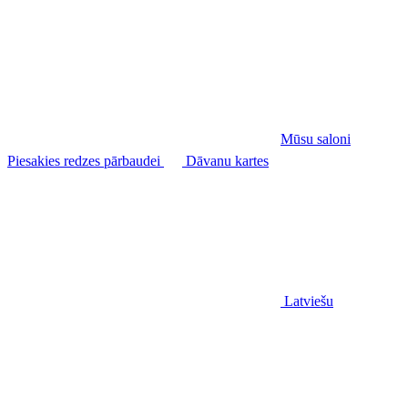
Mūsu saloni
Piesakies redzes pārbaudei
Dāvanu kartes
Latviešu