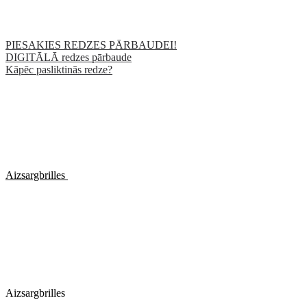
PIESAKIES REDZES PĀRBAUDEI!
DIGITĀLĀ redzes pārbaude
Kāpēc pasliktinās redze?
Aizsargbrilles
Aizsargbrilles