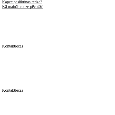
Kāpēc pasliktinās redze?
Kā mainās redze pēc 40?
Kontaktlēcas
Kontaktlēcas