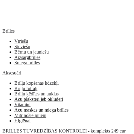
Brilles
Vīriešu
Sieviešu
Bērnu un jauniešu
Aizsargbrilles
Sniega brilles
Aksesuāri
Briļļu kopšanas līdzekļi
Briļļu futrāļi
Briļļu ķēdītes un auklas
Acu plāksteri jeb oklūderi
Vitamīni
Acu maskas un miega brilles
Mitrinošie pilieni
Higiēnai
BRILLES TUVREDZĪBAS KONTROLEI - komplekts 249 eur