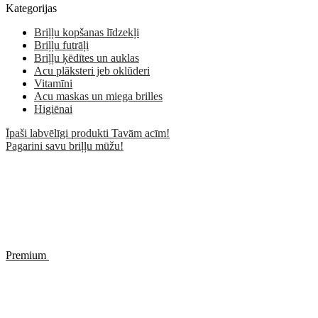
Kategorijas
Briļļu kopšanas līdzekļi
Briļļu futrāļi
Briļļu ķēdītes un auklas
Acu plāksteri jeb oklūderi
Vitamīni
Acu maskas un miega brilles
Higiēnai
Īpaši labvēlīgi produkti Tavām acīm!
Pagarini savu briļļu mūžu!
Premium