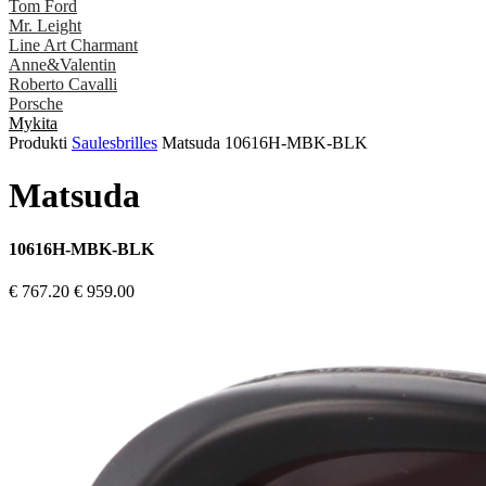
Tom Ford
Mr. Leight
Line Art Charmant
Anne&Valentin
Roberto Cavalli
Porsche
Mykita
Produkti
Saulesbrilles
Matsuda 10616H-MBK-BLK
Matsuda
10616H-MBK-BLK
€ 767.20
€ 959.00