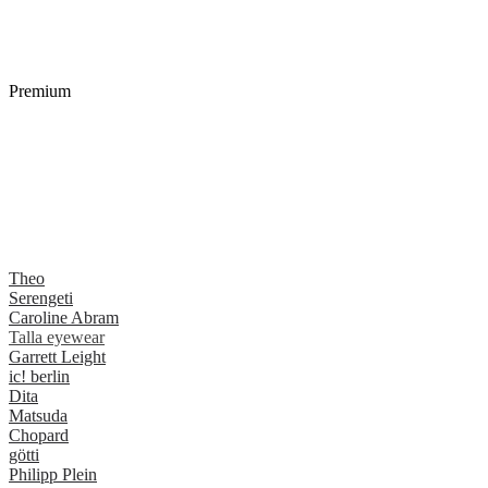
Premium
Theo
Serengeti
Caroline Abram
Talla eyewear
Garrett Leight
ic! berlin
Dita
Matsuda
Chopard
götti
Philipp Plein