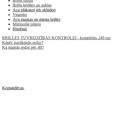
Briļļu futrāļi
Briļļu ķēdītes un auklas
Acu plāksteri jeb oklūderi
Vitamīni
Acu maskas un miega brilles
Mitrinošie pilieni
Higiēnai
BRILLES TUVREDZĪBAS KONTROLEI - komplekts 249 eur
Kāpēc pasliktinās redze?
Kā mainās redze pēc 40?
Kontaktlēcas