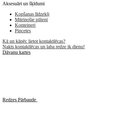
Aksesuāri un šķīdumi
Kopšanas līdzekļi
Mitrinošie pilieni
Konteineri
Pincetes
Kā un kāpēc lietot kontaktlēcas?
Nakts kontaktlēcas un laba redze ik dienu!
Dāvanu kartes
Redzes Pārbaude