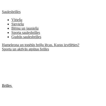
Saulesbrilles
Vīriešu
Sieviešu
Bērnu un jauniešu
Sporta saulesbrilles
Gudrās saulesbrilles
Hameleona un tonētās briļļu lēcas. Kuras izvēlēties?
Sporta un aktīvās atpūtas brilles
Brilles