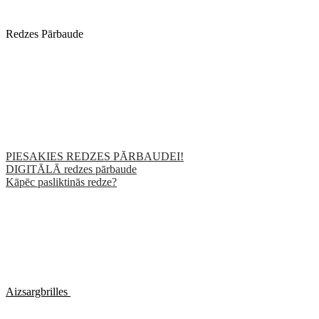
Redzes Pārbaude
PIESAKIES REDZES PĀRBAUDEI!
DIGITĀLĀ redzes pārbaude
Kāpēc pasliktinās redze?
Aizsargbrilles