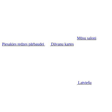
Mūsu saloni
Piesakies redzes pārbaudei
Dāvanu kartes
Latviešu