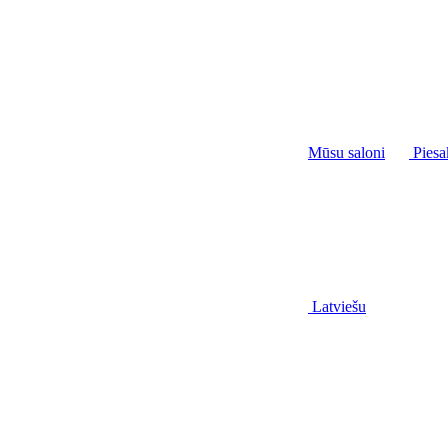
Mūsu saloni
Piesa
Latviešu