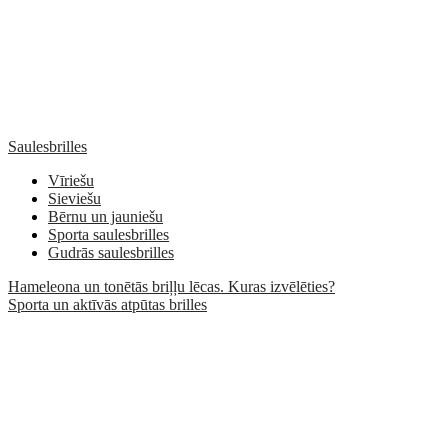
Saulesbrilles
Vīriešu
Sieviešu
Bērnu un jauniešu
Sporta saulesbrilles
Gudrās saulesbrilles
Hameleona un tonētās briļļu lēcas. Kuras izvēlēties?
Sporta un aktīvās atpūtas brilles