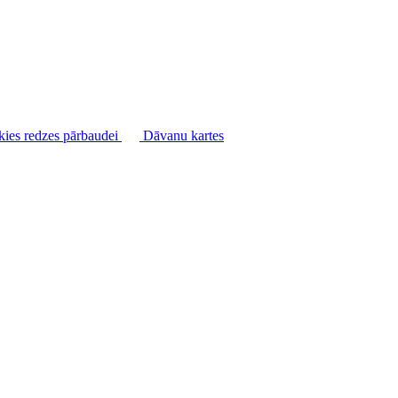
kies redzes pārbaudei
Dāvanu kartes