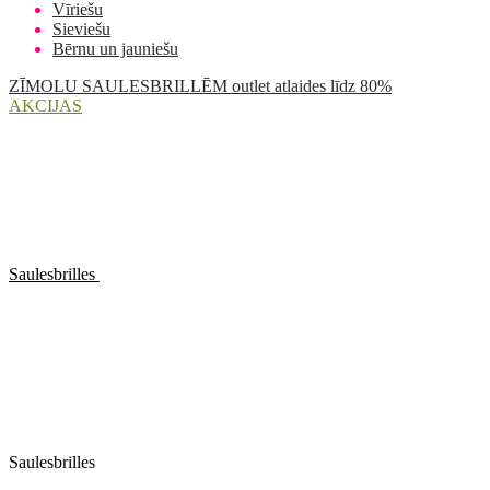
Vīriešu
Sieviešu
Bērnu un jauniešu
ZĪMOLU SAULESBRILLĒM outlet atlaides līdz 80%
AKCIJAS
Saulesbrilles
Saulesbrilles