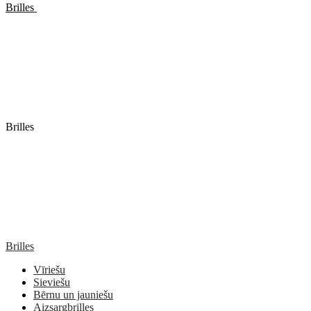
Brilles
Brilles
Brilles
Vīriešu
Sieviešu
Bērnu un jauniešu
Aizsargbrilles