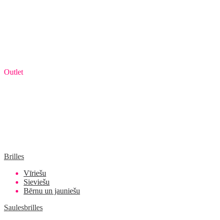
Outlet
Brilles
Vīriešu
Sieviešu
Bērnu un jauniešu
Saulesbrilles