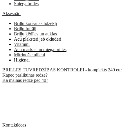
Sniega brilles
Aksesuāri
Briļļu kopšanas līdzekļi
Briļļu futrāļi
Briļļu ķēdītes un auklas
Acu plāksteri jeb oklūderi
Vitamīni
Acu maskas un miega brilles
Mitrinošie pilieni
Higiēnai
BRILLES TUVREDZĪBAS KONTROLEI - komplekts 249 eur
Kāpēc pasliktinās redze?
Kā mainās redze pēc 40?
Kontaktlēcas