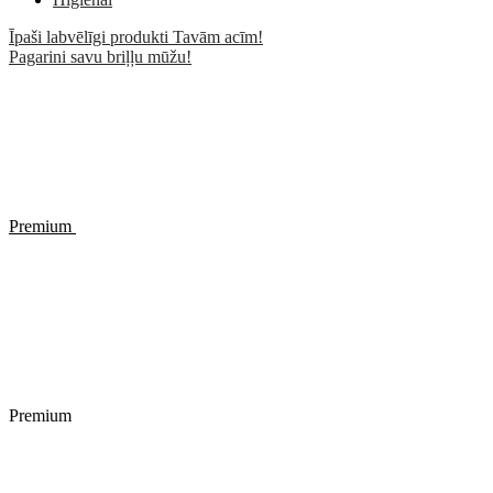
Īpaši labvēlīgi produkti Tavām acīm!
Pagarini savu briļļu mūžu!
Premium
Premium