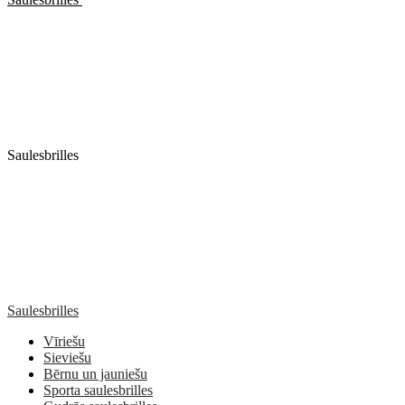
Saulesbrilles
Saulesbrilles
Vīriešu
Sieviešu
Bērnu un jauniešu
Sporta saulesbrilles