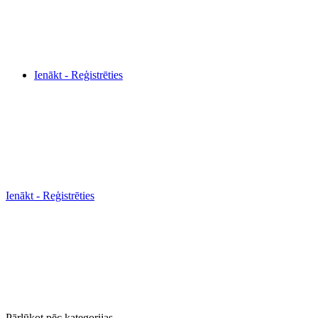
Ienākt - Reģistrēties
Ienākt - Reģistrēties
Pārlūkot pēc kategorijas