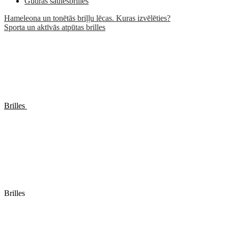
Gudrās saulesbrilles
Hameleona un tonētās briļļu lēcas. Kuras izvēlēties?
Sporta un aktīvās atpūtas brilles
Brilles
Brilles