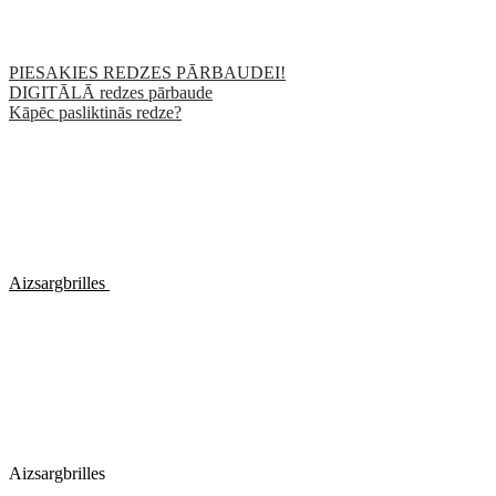
PIESAKIES REDZES PĀRBAUDEI!
DIGITĀLĀ redzes pārbaude
Kāpēc pasliktinās redze?
Aizsargbrilles
Aizsargbrilles