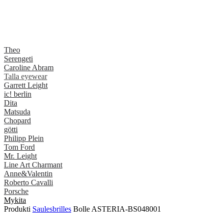
Theo
Serengeti
Caroline Abram
Talla eyewear
Garrett Leight
ic! berlin
Dita
Matsuda
Chopard
götti
Philipp Plein
Tom Ford
Mr. Leight
Line Art Charmant
Anne&Valentin
Roberto Cavalli
Porsche
Mykita
Produkti
Saulesbrilles
Bolle ASTERIA-BS048001