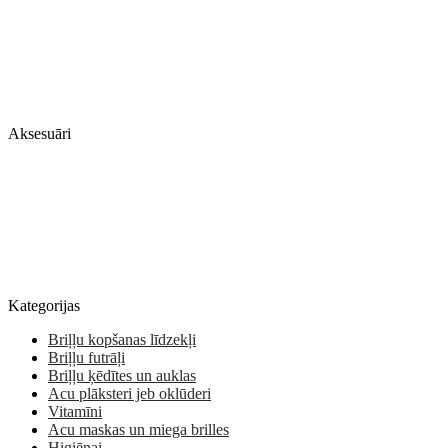
Aksesuāri
Kategorijas
Briļļu kopšanas līdzekļi
Briļļu futrāļi
Briļļu ķēdītes un auklas
Acu plāksteri jeb oklūderi
Vitamīni
Acu maskas un miega brilles
Higiēnai