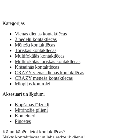
Kategorijas
Vienas dienas kontaktlēcas
2 nedēļu kontaktlēcas
Mēneša kontaktlēcas
Toriskās kontaktlēcas
Multifokālās kontaktlēcas
Multifokālās toriskās kontaktlēcas
Krāsainās kontaktlēcas
CRAZY vienas dienas kontaktlēcas
CRAZY mēneša kontaktlēcas
Miopijas kontrolei
Aksesuāri un šķīdumi
Kopšanas līdzekļi
Mitrinošie pilieni
Konteineri
Pincetes
Kā un kāpēc lietot kontaktlēcas?
Nakts kontaktlēcas un laba redze ik dienu!