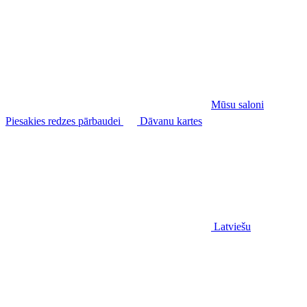
Mūsu saloni
Piesakies redzes pārbaudei
Dāvanu kartes
Latviešu