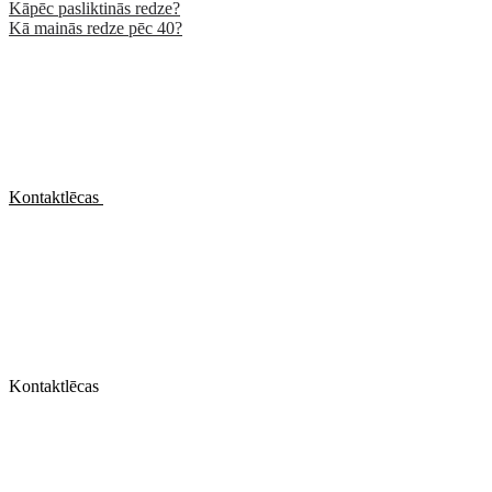
Kāpēc pasliktinās redze?
Kā mainās redze pēc 40?
Kontaktlēcas
Kontaktlēcas