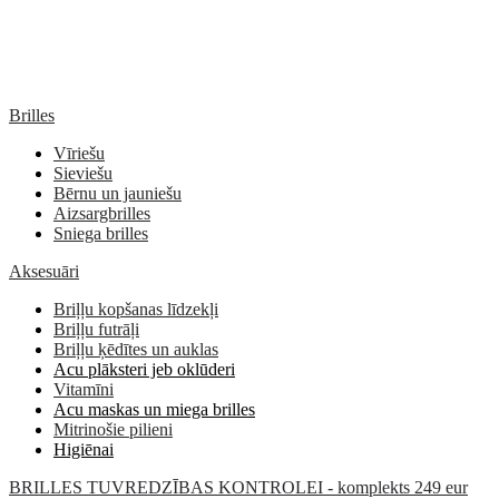
Brilles
Vīriešu
Sieviešu
Bērnu un jauniešu
Aizsargbrilles
Sniega brilles
Aksesuāri
Briļļu kopšanas līdzekļi
Briļļu futrāļi
Briļļu ķēdītes un auklas
Acu plāksteri jeb oklūderi
Vitamīni
Acu maskas un miega brilles
Mitrinošie pilieni
Higiēnai
BRILLES TUVREDZĪBAS KONTROLEI - komplekts 249 eur