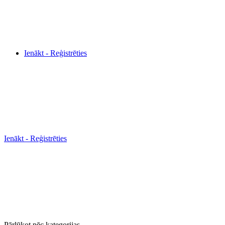
Ienākt - Reģistrēties
Ienākt - Reģistrēties
Pārlūkot pēc kategorijas