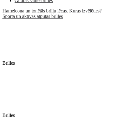
Gudrās saulesbrilles
Hameleona un tonētās briļļu lēcas. Kuras izvēlēties?
Sporta un aktīvās atpūtas brilles
Brilles
Brilles