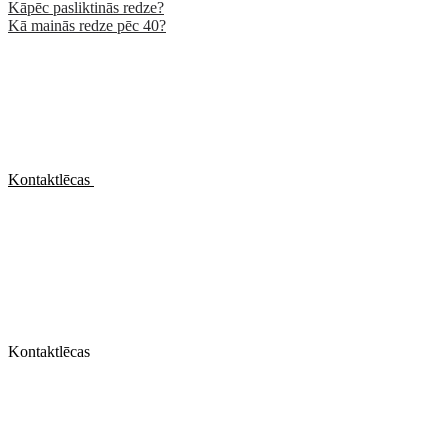
Kāpēc pasliktinās redze?
Kā mainās redze pēc 40?
Kontaktlēcas
Kontaktlēcas