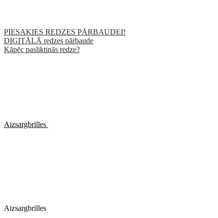
PIESAKIES REDZES PĀRBAUDEI!
DIGITĀLĀ redzes pārbaude
Kāpēc pasliktinās redze?
Aizsargbrilles
Aizsargbrilles