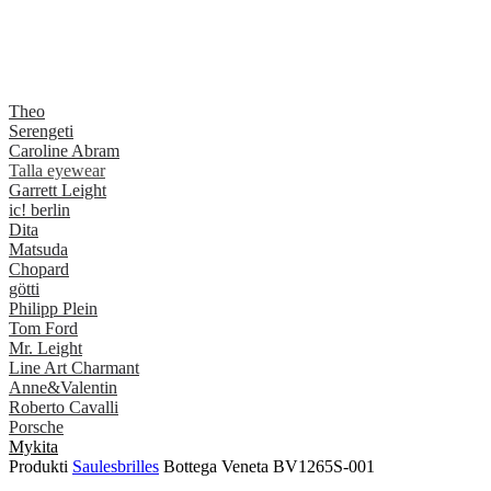
Theo
Serengeti
Caroline Abram
Talla eyewear
Garrett Leight
ic! berlin
Dita
Matsuda
Chopard
götti
Philipp Plein
Tom Ford
Mr. Leight
Line Art Charmant
Anne&Valentin
Roberto Cavalli
Porsche
Mykita
Produkti
Saulesbrilles
Bottega Veneta BV1265S-001