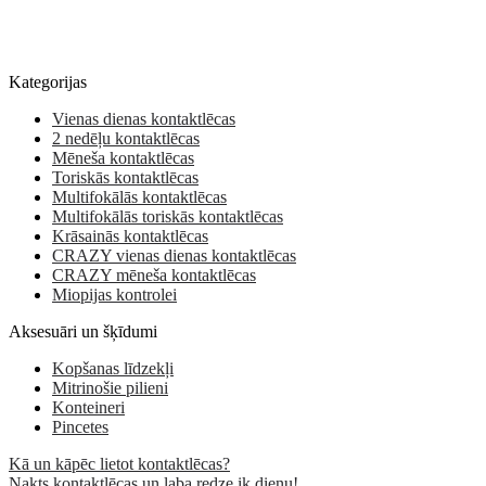
Kategorijas
Vienas dienas kontaktlēcas
2 nedēļu kontaktlēcas
Mēneša kontaktlēcas
Toriskās kontaktlēcas
Multifokālās kontaktlēcas
Multifokālās toriskās kontaktlēcas
Krāsainās kontaktlēcas
CRAZY vienas dienas kontaktlēcas
CRAZY mēneša kontaktlēcas
Miopijas kontrolei
Aksesuāri un šķīdumi
Kopšanas līdzekļi
Mitrinošie pilieni
Konteineri
Pincetes
Kā un kāpēc lietot kontaktlēcas?
Nakts kontaktlēcas un laba redze ik dienu!