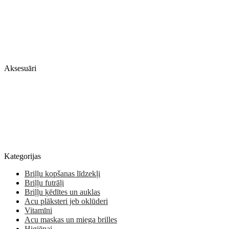
Aksesuāri
Kategorijas
Briļļu kopšanas līdzekļi
Briļļu futrāļi
Briļļu ķēdītes un auklas
Acu plāksteri jeb oklūderi
Vitamīni
Acu maskas un miega brilles
Higiēnai