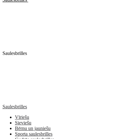
Saulesbrilles
Saulesbrilles
Vīriešu
Sieviešu
Bērnu un jauniešu
Sporta saulesbrilles