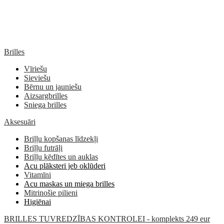
Brilles
Vīriešu
Sieviešu
Bērnu un jauniešu
Aizsargbrilles
Sniega brilles
Aksesuāri
Briļļu kopšanas līdzekļi
Briļļu futrāļi
Briļļu ķēdītes un auklas
Acu plāksteri jeb oklūderi
Vitamīni
Acu maskas un miega brilles
Mitrinošie pilieni
Higiēnai
BRILLES TUVREDZĪBAS KONTROLEI - komplekts 249 eur