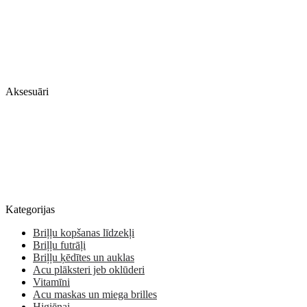
Aksesuāri
Kategorijas
Briļļu kopšanas līdzekļi
Briļļu futrāļi
Briļļu ķēdītes un auklas
Acu plāksteri jeb oklūderi
Vitamīni
Acu maskas un miega brilles
Higiēnai