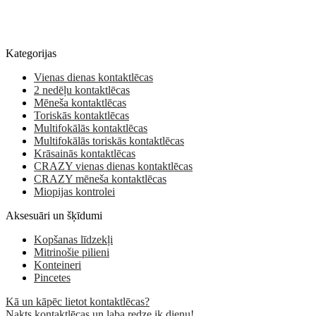
Kategorijas
Vienas dienas kontaktlēcas
2 nedēļu kontaktlēcas
Mēneša kontaktlēcas
Toriskās kontaktlēcas
Multifokālās kontaktlēcas
Multifokālās toriskās kontaktlēcas
Krāsainās kontaktlēcas
CRAZY vienas dienas kontaktlēcas
CRAZY mēneša kontaktlēcas
Miopijas kontrolei
Aksesuāri un šķīdumi
Kopšanas līdzekļi
Mitrinošie pilieni
Konteineri
Pincetes
Kā un kāpēc lietot kontaktlēcas?
Nakts kontaktlēcas un laba redze ik dienu!