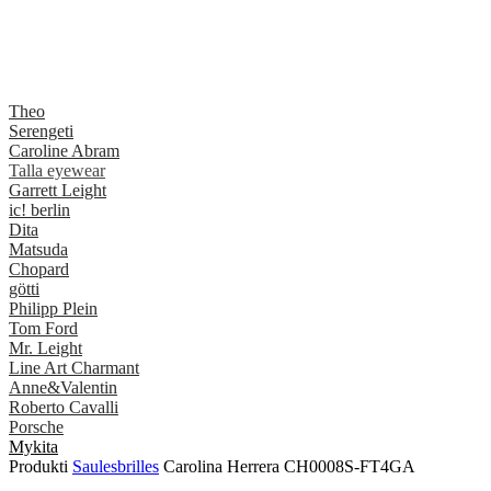
Theo
Serengeti
Caroline Abram
Talla eyewear
Garrett Leight
ic! berlin
Dita
Matsuda
Chopard
götti
Philipp Plein
Tom Ford
Mr. Leight
Line Art Charmant
Anne&Valentin
Roberto Cavalli
Porsche
Mykita
Produkti
Saulesbrilles
Carolina Herrera CH0008S-FT4GA