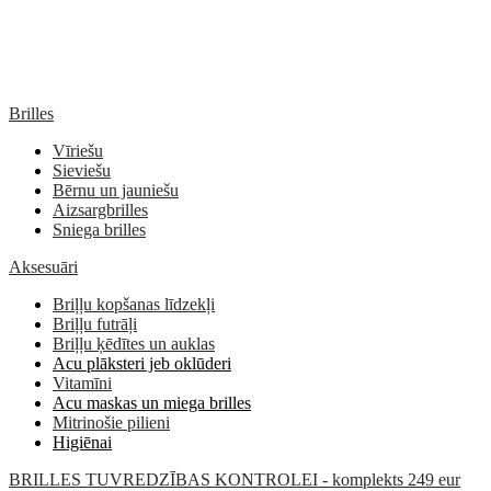
Brilles
Vīriešu
Sieviešu
Bērnu un jauniešu
Aizsargbrilles
Sniega brilles
Aksesuāri
Briļļu kopšanas līdzekļi
Briļļu futrāļi
Briļļu ķēdītes un auklas
Acu plāksteri jeb oklūderi
Vitamīni
Acu maskas un miega brilles
Mitrinošie pilieni
Higiēnai
BRILLES TUVREDZĪBAS KONTROLEI - komplekts 249 eur