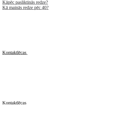
Kāpēc pasliktinās redze?
Kā mainās redze pēc 40?
Kontaktlēcas
Kontaktlēcas