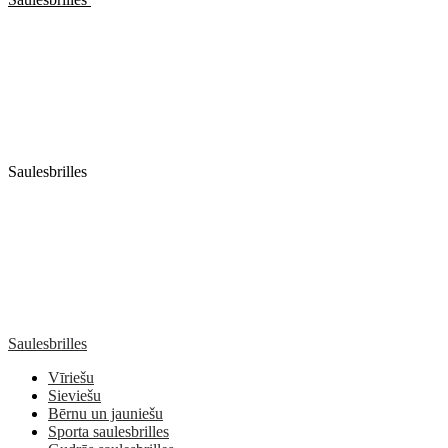
Saulesbrilles
Saulesbrilles
Vīriešu
Sieviešu
Bērnu un jauniešu
Sporta saulesbrilles