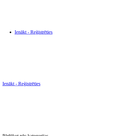
Ienākt - Reģistrēties
Ienākt - Reģistrēties
Pārlūkot pēc kategorijas