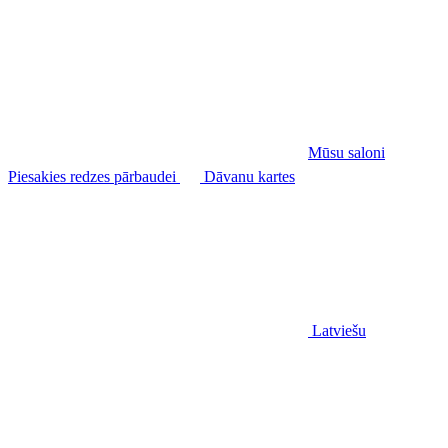
Mūsu saloni
Piesakies redzes pārbaudei
Dāvanu kartes
Latviešu