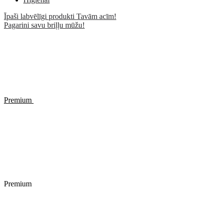
Īpaši labvēlīgi produkti Tavām acīm!
Pagarini savu briļļu mūžu!
Premium
Premium