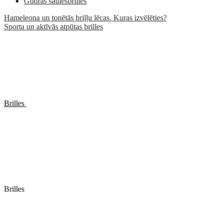
Gudrās saulesbrilles
Hameleona un tonētās briļļu lēcas. Kuras izvēlēties?
Sporta un aktīvās atpūtas brilles
Brilles
Brilles