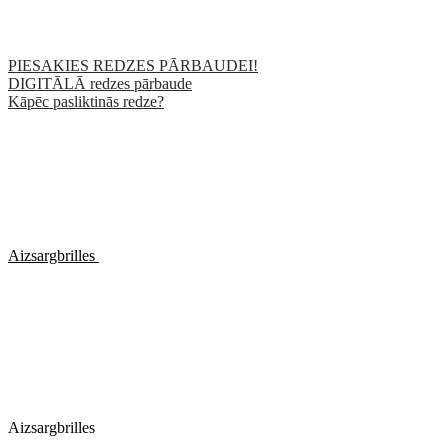
PIESAKIES REDZES PĀRBAUDEI!
DIGITĀLĀ redzes pārbaude
Kāpēc pasliktinās redze?
Aizsargbrilles
Aizsargbrilles