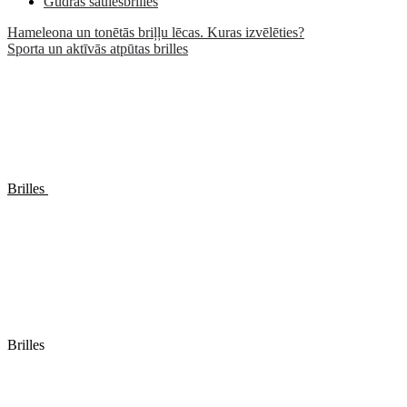
Gudrās saulesbrilles
Hameleona un tonētās briļļu lēcas. Kuras izvēlēties?
Sporta un aktīvās atpūtas brilles
Brilles
Brilles