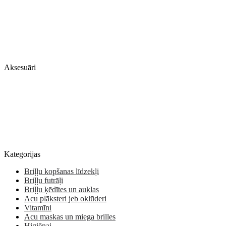
Aksesuāri
Kategorijas
Briļļu kopšanas līdzekļi
Briļļu futrāļi
Briļļu ķēdītes un auklas
Acu plāksteri jeb oklūderi
Vitamīni
Acu maskas un miega brilles
Higiēnai