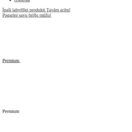
Īpaši labvēlīgi produkti Tavām acīm!
Pagarini savu briļļu mūžu!
Premium
Premium