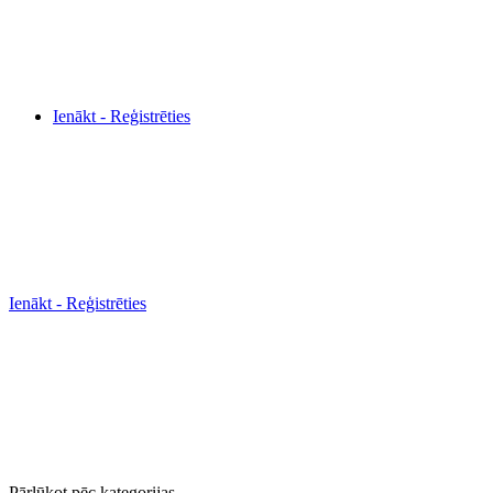
Ienākt - Reģistrēties
Ienākt - Reģistrēties
Pārlūkot pēc kategorijas