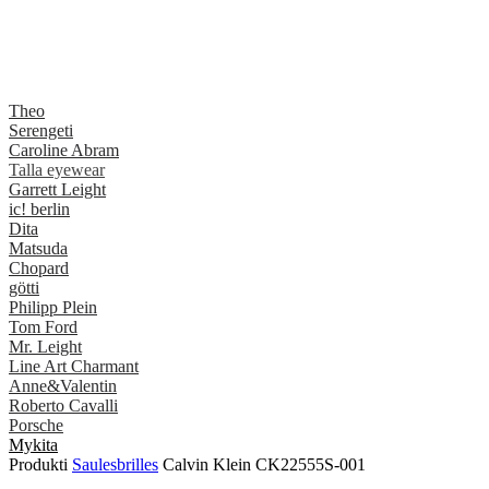
Theo
Serengeti
Caroline Abram
Talla eyewear
Garrett Leight
ic! berlin
Dita
Matsuda
Chopard
götti
Philipp Plein
Tom Ford
Mr. Leight
Line Art Charmant
Anne&Valentin
Roberto Cavalli
Porsche
Mykita
Produkti
Saulesbrilles
Calvin Klein CK22555S-001