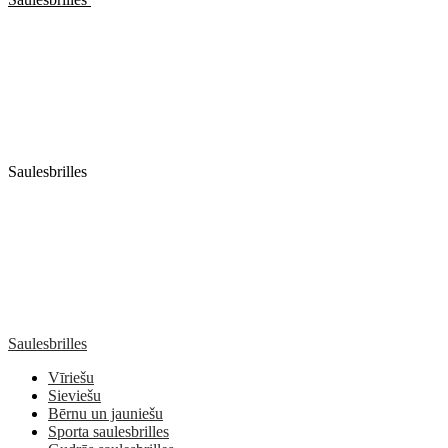
Saulesbrilles
Saulesbrilles
Vīriešu
Sieviešu
Bērnu un jauniešu
Sporta saulesbrilles