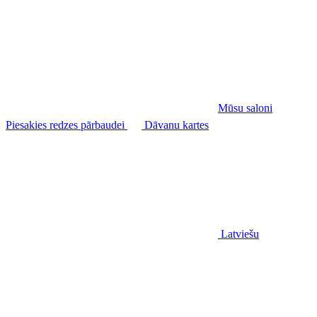
Mūsu saloni
Piesakies redzes pārbaudei
Dāvanu kartes
Latviešu