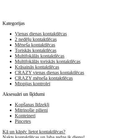
Kategorijas
Vienas dienas kontaktlēcas
2 nedēļu kontaktlēcas
Mēneša kontaktlēcas
Toriskās kontaktlēcas
Multifokālās kontaktlēcas
Multifokālās toriskās kontaktlēcas
Krāsainās kontaktlēcas
CRAZY vienas dienas kontaktlēcas
CRAZY mēneša kontaktlēcas
Miopijas kontrolei
Aksesuāri un šķīdumi
Kopšanas līdzekļi
Mitrinošie pilieni
Konteineri
Pincetes
Kā un kāpēc lietot kontaktlēcas?
Nakts kontaktlēcas un laba redze ik dienu!