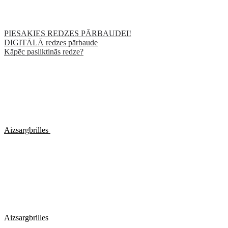
PIESAKIES REDZES PĀRBAUDEI!
DIGITĀLĀ redzes pārbaude
Kāpēc pasliktinās redze?
Aizsargbrilles
Aizsargbrilles