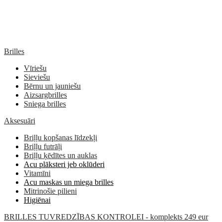
Brilles
Vīriešu
Sieviešu
Bērnu un jauniešu
Aizsargbrilles
Sniega brilles
Aksesuāri
Briļļu kopšanas līdzekļi
Briļļu futrāļi
Briļļu ķēdītes un auklas
Acu plāksteri jeb oklūderi
Vitamīni
Acu maskas un miega brilles
Mitrinošie pilieni
Higiēnai
BRILLES TUVREDZĪBAS KONTROLEI - komplekts 249 eur