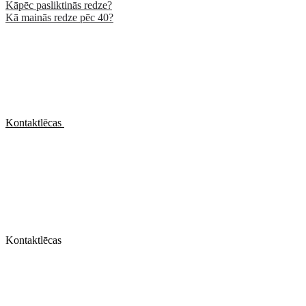
Kāpēc pasliktinās redze?
Kā mainās redze pēc 40?
Kontaktlēcas
Kontaktlēcas