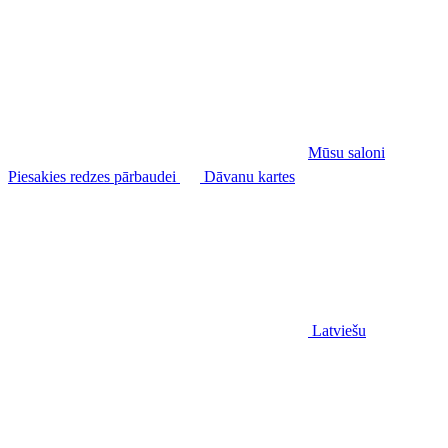
Mūsu saloni
Piesakies redzes pārbaudei
Dāvanu kartes
Latviešu