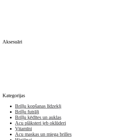
Aksesuāri
Kategorijas
Briļļu kopšanas līdzekļi
Briļļu futrāļi
Briļļu ķēdītes un auklas
Acu plāksteri jeb oklūderi
Vitamīni
Acu maskas un miega brilles
Higiēnai