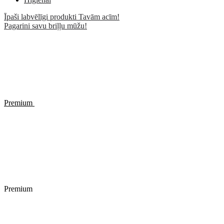
Īpaši labvēlīgi produkti Tavām acīm!
Pagarini savu briļļu mūžu!
Premium
Premium