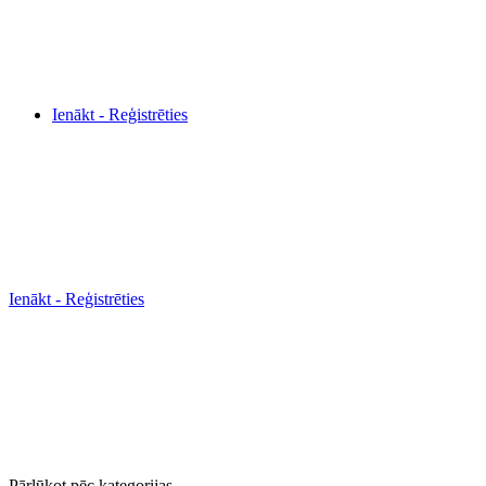
Ienākt - Reģistrēties
Ienākt - Reģistrēties
Pārlūkot pēc kategorijas