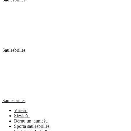
Saulesbrilles
Saulesbrilles
Vīriešu
Sieviešu
Bērnu un jauniešu
Sporta saulesbrilles