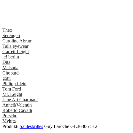
Theo
Serengeti
Caroline Abram
Talla eyewear
Garrett Leight
ic! berlin
Dita
Matsuda
Chopard
götti
Philipp Plein
Tom Ford
Mr. Leight
Line Art Charmant
Anne&Valentin
Roberto Cavalli
Porsche
Mykita
Produkti
Saulesbrilles
Guy Laroche GL36306-512