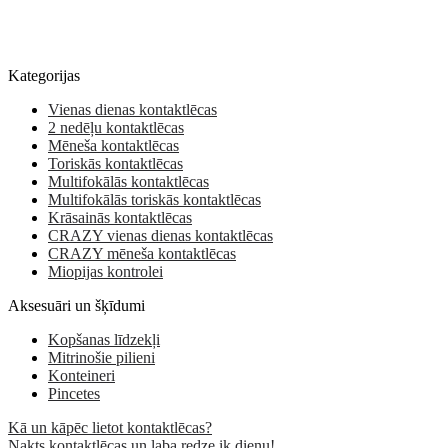
Kategorijas
Vienas dienas kontaktlēcas
2 nedēļu kontaktlēcas
Mēneša kontaktlēcas
Toriskās kontaktlēcas
Multifokālās kontaktlēcas
Multifokālās toriskās kontaktlēcas
Krāsainās kontaktlēcas
CRAZY vienas dienas kontaktlēcas
CRAZY mēneša kontaktlēcas
Miopijas kontrolei
Aksesuāri un šķīdumi
Kopšanas līdzekļi
Mitrinošie pilieni
Konteineri
Pincetes
Kā un kāpēc lietot kontaktlēcas?
Nakts kontaktlēcas un laba redze ik dienu!