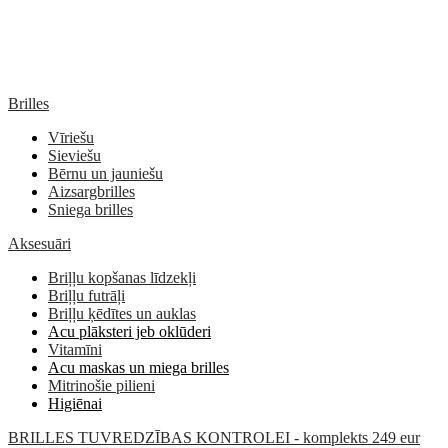
Brilles
Vīriešu
Sieviešu
Bērnu un jauniešu
Aizsargbrilles
Sniega brilles
Aksesuāri
Briļļu kopšanas līdzekļi
Briļļu futrāļi
Briļļu ķēdītes un auklas
Acu plāksteri jeb oklūderi
Vitamīni
Acu maskas un miega brilles
Mitrinošie pilieni
Higiēnai
BRILLES TUVREDZĪBAS KONTROLEI - komplekts 249 eur