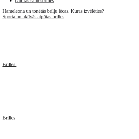
Gudrās saulesbrilles
Hameleona un tonētās briļļu lēcas. Kuras izvēlēties?
Sporta un aktīvās atpūtas brilles
Brilles
Brilles