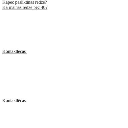
Kāpēc pasliktinās redze?
Kā mainās redze pēc 40?
Kontaktlēcas
Kontaktlēcas