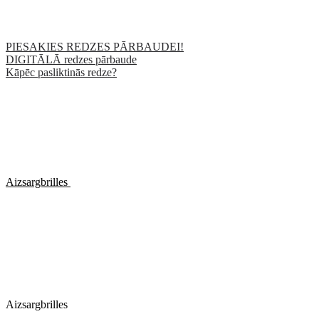
PIESAKIES REDZES PĀRBAUDEI!
DIGITĀLĀ redzes pārbaude
Kāpēc pasliktinās redze?
Aizsargbrilles
Aizsargbrilles