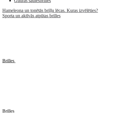
Gudrās saulesbrilles
Hameleona un tonētās briļļu lēcas. Kuras izvēlēties?
Sporta un aktīvās atpūtas brilles
Brilles
Brilles