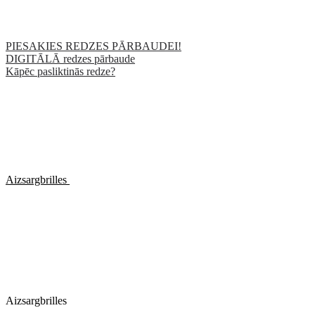
PIESAKIES REDZES PĀRBAUDEI!
DIGITĀLĀ redzes pārbaude
Kāpēc pasliktinās redze?
Aizsargbrilles
Aizsargbrilles