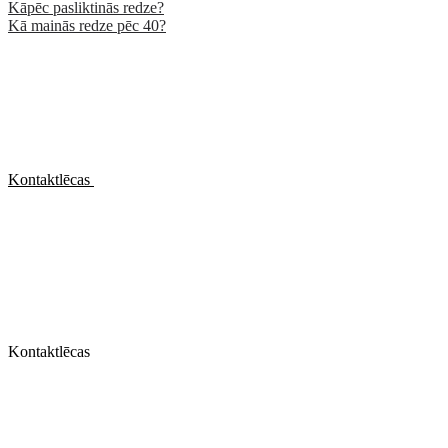
Kāpēc pasliktinās redze?
Kā mainās redze pēc 40?
Kontaktlēcas
Kontaktlēcas