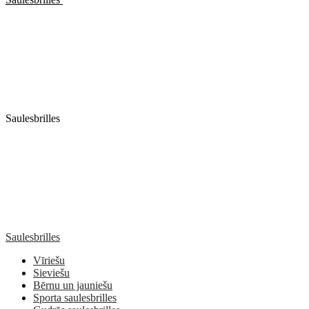
Saulesbrilles
Saulesbrilles
Vīriešu
Sieviešu
Bērnu un jauniešu
Sporta saulesbrilles