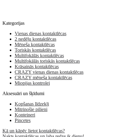
Kategorijas
Vienas dienas kontaktlēcas
2 nedēļu kontaktlēcas
Mēneša kontaktlēcas
Toriskās kontaktlēcas
Multifokālās kontaktlēcas
Multifokālās toriskās kontaktlēcas
Krāsainās kontaktlēcas
CRAZY vienas dienas kontaktlēcas
CRAZY mēneša kontaktlēcas
Miopijas kontrolei
Aksesuāri un šķīdumi
Kopšanas līdzekļi
Mitrinošie pilieni
Konteineri
Pincetes
Kā un kāpēc lietot kontaktlēcas?
Nakts kontaktlēcas un laba redze ik dienu!