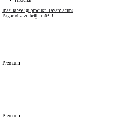
Īpaši labvēlīgi produkti Tavām acīm!
Pagarini savu briļļu mūžu!
Premium
Premium