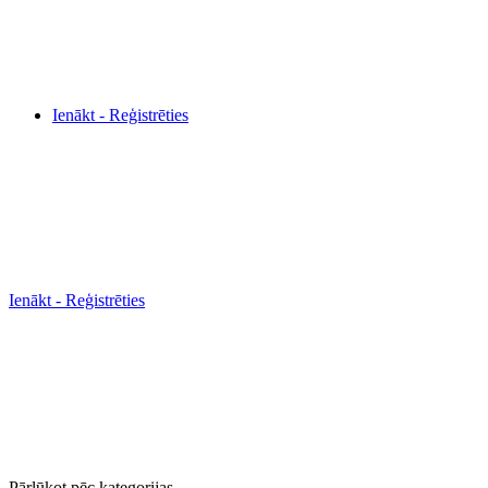
Ienākt - Reģistrēties
Ienākt - Reģistrēties
Pārlūkot pēc kategorijas