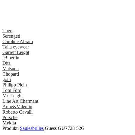
Theo
Serengeti
Caroline Abram
Talla eyewear
Garrett Leight
ic! berlin
Dita
Matsuda
Chopard
götti
Philipp Plein
Tom Ford
Mr. Leight
Line Art Charmant
Anne&Valentin
Roberto Cavalli
Porsche
Mykita
Produkti
Saulesbrilles
Guess GU7728-52G