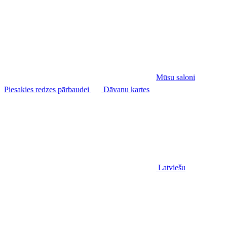
Mūsu saloni
Piesakies redzes pārbaudei
Dāvanu kartes
Latviešu