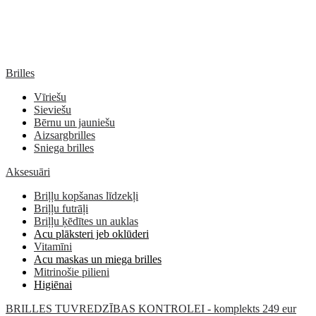
Brilles
Vīriešu
Sieviešu
Bērnu un jauniešu
Aizsargbrilles
Sniega brilles
Aksesuāri
Briļļu kopšanas līdzekļi
Briļļu futrāļi
Briļļu ķēdītes un auklas
Acu plāksteri jeb oklūderi
Vitamīni
Acu maskas un miega brilles
Mitrinošie pilieni
Higiēnai
BRILLES TUVREDZĪBAS KONTROLEI - komplekts 249 eur