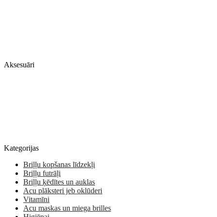
Aksesuāri
Kategorijas
Briļļu kopšanas līdzekļi
Briļļu futrāļi
Briļļu ķēdītes un auklas
Acu plāksteri jeb oklūderi
Vitamīni
Acu maskas un miega brilles
Higiēnai