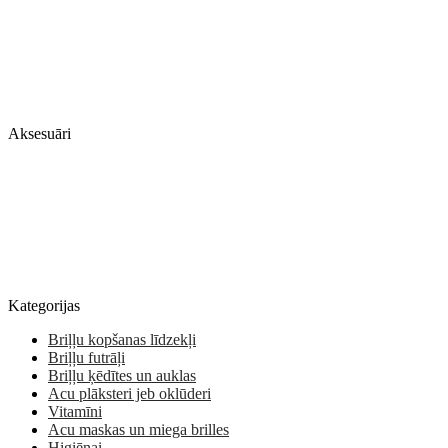
Aksesuāri
Kategorijas
Briļļu kopšanas līdzekļi
Briļļu futrāļi
Briļļu ķēdītes un auklas
Acu plāksteri jeb oklūderi
Vitamīni
Acu maskas un miega brilles
Higiēnai