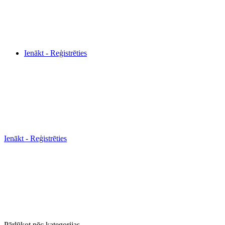
Ienākt - Reģistrēties
Ienākt - Reģistrēties
Pārlūkot pēc kategorijas