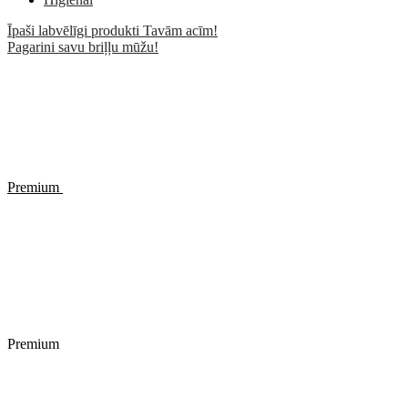
Īpaši labvēlīgi produkti Tavām acīm!
Pagarini savu briļļu mūžu!
Premium
Premium