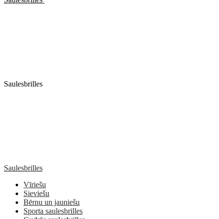
Saulesbrilles
Saulesbrilles
Vīriešu
Sieviešu
Bērnu un jauniešu
Sporta saulesbrilles