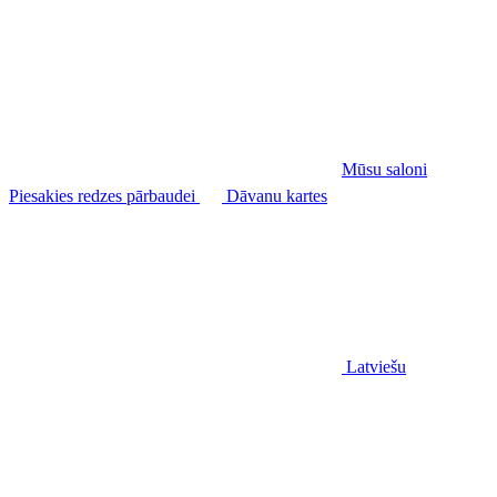
Mūsu saloni
Piesakies redzes pārbaudei
Dāvanu kartes
Latviešu