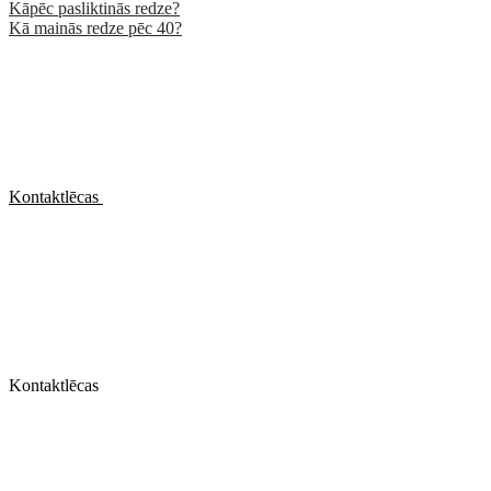
Kāpēc pasliktinās redze?
Kā mainās redze pēc 40?
Kontaktlēcas
Kontaktlēcas