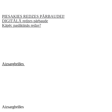
PIESAKIES REDZES PĀRBAUDEI!
DIGITĀLĀ redzes pārbaude
Kāpēc pasliktinās redze?
Aizsargbrilles
Aizsargbrilles