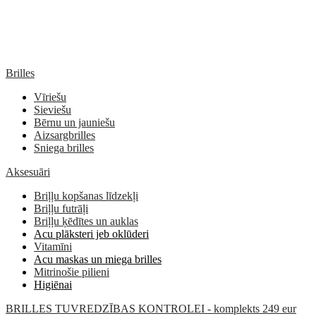
Brilles
Vīriešu
Sieviešu
Bērnu un jauniešu
Aizsargbrilles
Sniega brilles
Aksesuāri
Briļļu kopšanas līdzekļi
Briļļu futrāļi
Briļļu ķēdītes un auklas
Acu plāksteri jeb oklūderi
Vitamīni
Acu maskas un miega brilles
Mitrinošie pilieni
Higiēnai
BRILLES TUVREDZĪBAS KONTROLEI - komplekts 249 eur