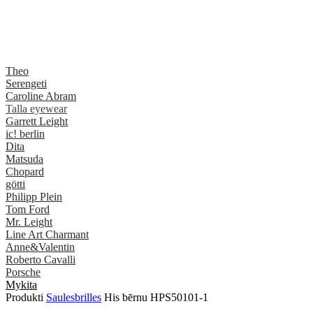
Theo
Serengeti
Caroline Abram
Talla eyewear
Garrett Leight
ic! berlin
Dita
Matsuda
Chopard
götti
Philipp Plein
Tom Ford
Mr. Leight
Line Art Charmant
Anne&Valentin
Roberto Cavalli
Porsche
Mykita
Produkti
Saulesbrilles
His bērnu HPS50101-1