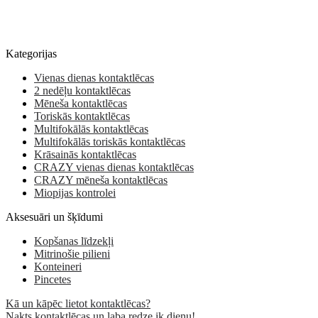
Kategorijas
Vienas dienas kontaktlēcas
2 nedēļu kontaktlēcas
Mēneša kontaktlēcas
Toriskās kontaktlēcas
Multifokālās kontaktlēcas
Multifokālās toriskās kontaktlēcas
Krāsainās kontaktlēcas
CRAZY vienas dienas kontaktlēcas
CRAZY mēneša kontaktlēcas
Miopijas kontrolei
Aksesuāri un šķīdumi
Kopšanas līdzekļi
Mitrinošie pilieni
Konteineri
Pincetes
Kā un kāpēc lietot kontaktlēcas?
Nakts kontaktlēcas un laba redze ik dienu!