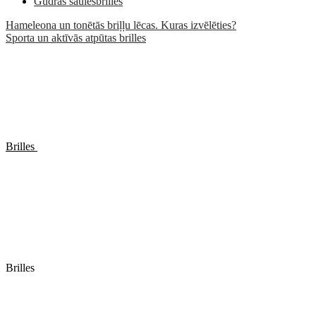
Gudrās saulesbrilles
Hameleona un tonētās briļļu lēcas. Kuras izvēlēties?
Sporta un aktīvās atpūtas brilles
Brilles
Brilles