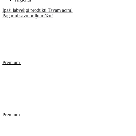
Īpaši labvēlīgi produkti Tavām acīm!
Pagarini savu briļļu mūžu!
Premium
Premium