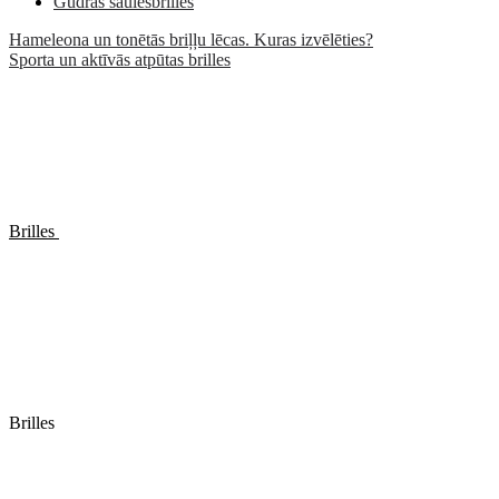
Gudrās saulesbrilles
Hameleona un tonētās briļļu lēcas. Kuras izvēlēties?
Sporta un aktīvās atpūtas brilles
Brilles
Brilles