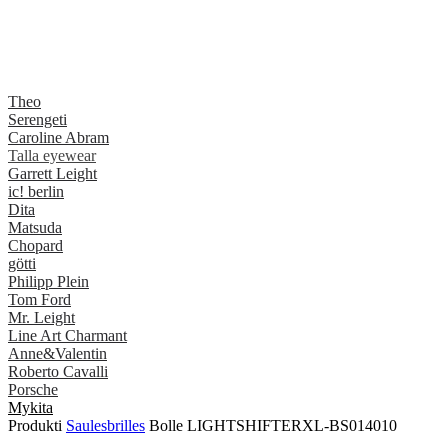
Theo
Serengeti
Caroline Abram
Talla eyewear
Garrett Leight
ic! berlin
Dita
Matsuda
Chopard
götti
Philipp Plein
Tom Ford
Mr. Leight
Line Art Charmant
Anne&Valentin
Roberto Cavalli
Porsche
Mykita
Produkti
Saulesbrilles
Bolle LIGHTSHIFTERXL-BS014010