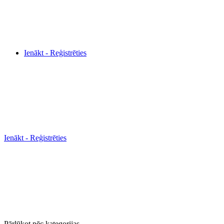
Ienākt - Reģistrēties
Ienākt - Reģistrēties
Pārlūkot pēc kategorijas