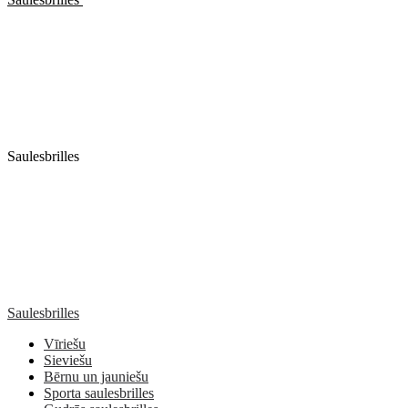
Saulesbrilles
Saulesbrilles
Vīriešu
Sieviešu
Bērnu un jauniešu
Sporta saulesbrilles