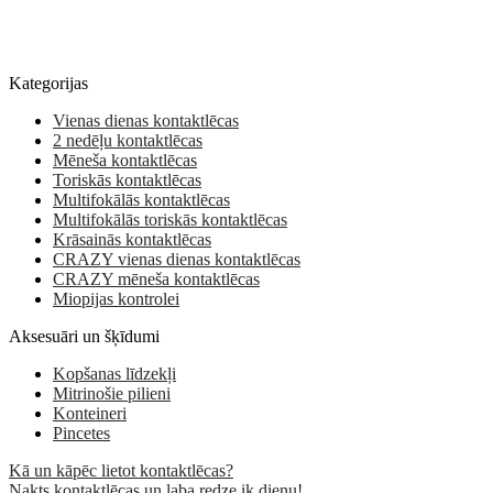
Kategorijas
Vienas dienas kontaktlēcas
2 nedēļu kontaktlēcas
Mēneša kontaktlēcas
Toriskās kontaktlēcas
Multifokālās kontaktlēcas
Multifokālās toriskās kontaktlēcas
Krāsainās kontaktlēcas
CRAZY vienas dienas kontaktlēcas
CRAZY mēneša kontaktlēcas
Miopijas kontrolei
Aksesuāri un šķīdumi
Kopšanas līdzekļi
Mitrinošie pilieni
Konteineri
Pincetes
Kā un kāpēc lietot kontaktlēcas?
Nakts kontaktlēcas un laba redze ik dienu!