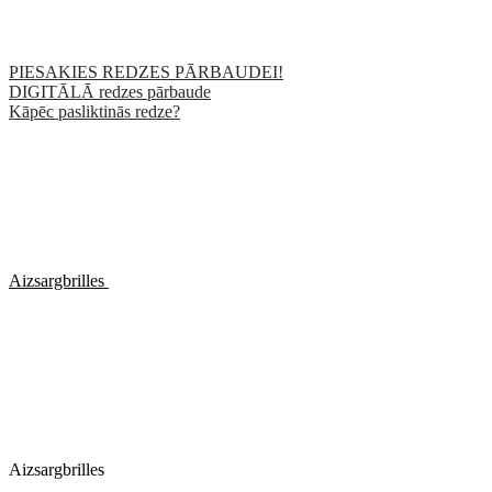
PIESAKIES REDZES PĀRBAUDEI!
DIGITĀLĀ redzes pārbaude
Kāpēc pasliktinās redze?
Aizsargbrilles
Aizsargbrilles