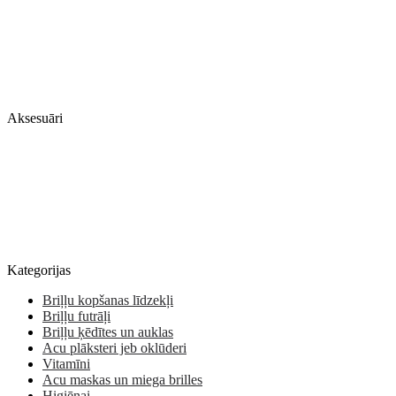
Aksesuāri
Kategorijas
Briļļu kopšanas līdzekļi
Briļļu futrāļi
Briļļu ķēdītes un auklas
Acu plāksteri jeb oklūderi
Vitamīni
Acu maskas un miega brilles
Higiēnai