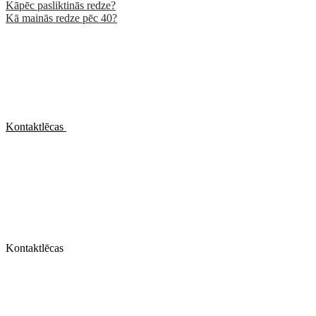
Kāpēc pasliktinās redze?
Kā mainās redze pēc 40?
Kontaktlēcas
Kontaktlēcas