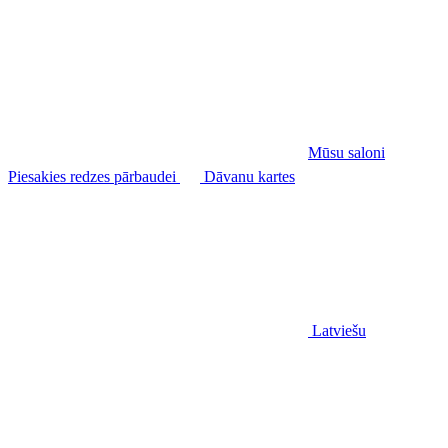
Mūsu saloni
Piesakies redzes pārbaudei
Dāvanu kartes
Latviešu