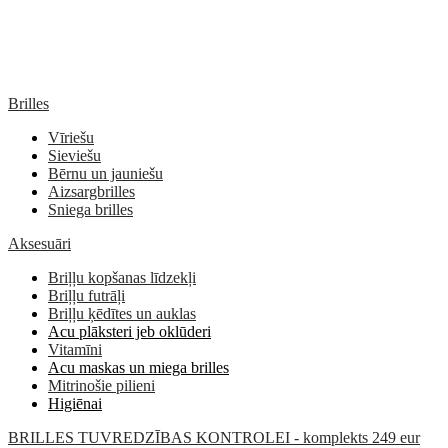
Brilles
Vīriešu
Sieviešu
Bērnu un jauniešu
Aizsargbrilles
Sniega brilles
Aksesuāri
Briļļu kopšanas līdzekļi
Briļļu futrāļi
Briļļu ķēdītes un auklas
Acu plāksteri jeb oklūderi
Vitamīni
Acu maskas un miega brilles
Mitrinošie pilieni
Higiēnai
BRILLES TUVREDZĪBAS KONTROLEI - komplekts 249 eur