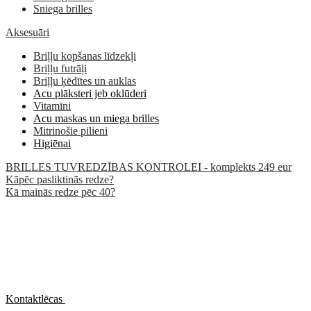
Sniega brilles
Aksesuāri
Briļļu kopšanas līdzekļi
Briļļu futrāļi
Briļļu ķēdītes un auklas
Acu plāksteri jeb oklūderi
Vitamīni
Acu maskas un miega brilles
Mitrinošie pilieni
Higiēnai
BRILLES TUVREDZĪBAS KONTROLEI - komplekts 249 eur
Kāpēc pasliktinās redze?
Kā mainās redze pēc 40?
Kontaktlēcas