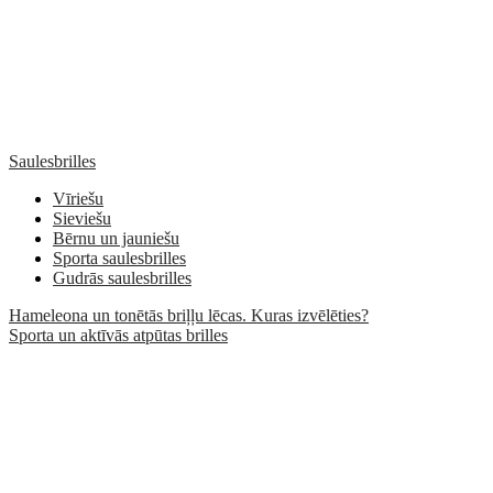
Saulesbrilles
Vīriešu
Sieviešu
Bērnu un jauniešu
Sporta saulesbrilles
Gudrās saulesbrilles
Hameleona un tonētās briļļu lēcas. Kuras izvēlēties?
Sporta un aktīvās atpūtas brilles