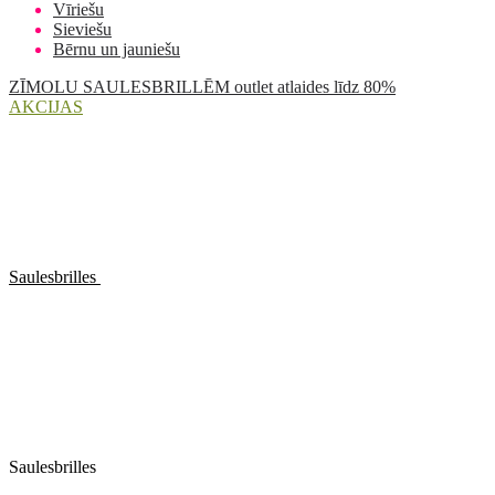
Vīriešu
Sieviešu
Bērnu un jauniešu
ZĪMOLU SAULESBRILLĒM outlet atlaides līdz 80%
AKCIJAS
Saulesbrilles
Saulesbrilles