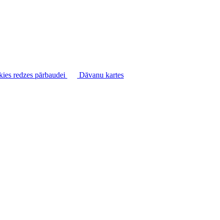
kies redzes pārbaudei
Dāvanu kartes