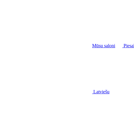
Mūsu saloni
Piesa
Latviešu