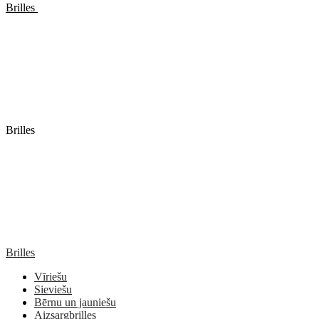
Brilles
Brilles
Brilles
Vīriešu
Sieviešu
Bērnu un jauniešu
Aizsargbrilles