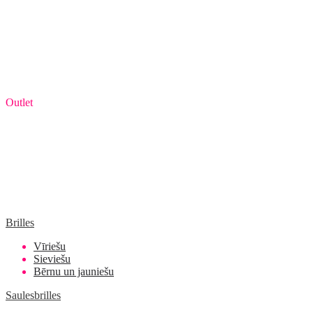
Outlet
Brilles
Vīriešu
Sieviešu
Bērnu un jauniešu
Saulesbrilles