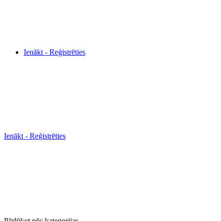
Ienākt - Reģistrēties
Ienākt - Reģistrēties
Pārlūkot pēc kategorijas