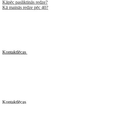
Kāpēc pasliktinās redze?
Kā mainās redze pēc 40?
Kontaktlēcas
Kontaktlēcas