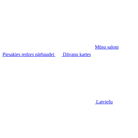
Mūsu saloni
Piesakies redzes pārbaudei
Dāvanu kartes
Latviešu