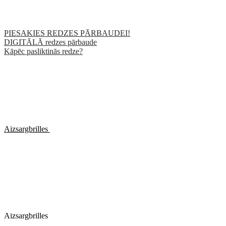
PIESAKIES REDZES PĀRBAUDEI!
DIGITĀLĀ redzes pārbaude
Kāpēc pasliktinās redze?
Aizsargbrilles
Aizsargbrilles