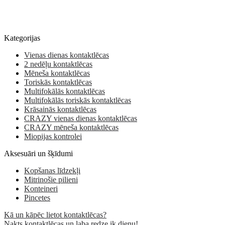
Kategorijas
Vienas dienas kontaktlēcas
2 nedēļu kontaktlēcas
Mēneša kontaktlēcas
Toriskās kontaktlēcas
Multifokālās kontaktlēcas
Multifokālās toriskās kontaktlēcas
Krāsainās kontaktlēcas
CRAZY vienas dienas kontaktlēcas
CRAZY mēneša kontaktlēcas
Miopijas kontrolei
Aksesuāri un šķīdumi
Kopšanas līdzekļi
Mitrinošie pilieni
Konteineri
Pincetes
Kā un kāpēc lietot kontaktlēcas?
Nakts kontaktlēcas un laba redze ik dienu!