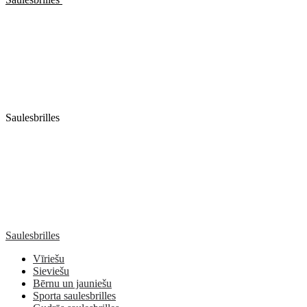
Saulesbrilles
Saulesbrilles
Vīriešu
Sieviešu
Bērnu un jauniešu
Sporta saulesbrilles