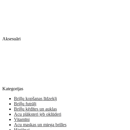
Aksesuāri
Kategorijas
Briļļu kopšanas līdzekļi
Briļļu futrāļi
Briļļu ķēdītes un auklas
Acu plāksteri jeb oklūderi
Vitamīni
Acu maskas un miega brilles
Higiēnai