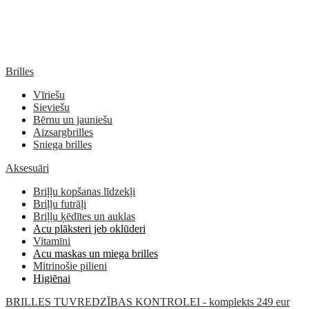
Brilles
Vīriešu
Sieviešu
Bērnu un jauniešu
Aizsargbrilles
Sniega brilles
Aksesuāri
Briļļu kopšanas līdzekļi
Briļļu futrāļi
Briļļu ķēdītes un auklas
Acu plāksteri jeb oklūderi
Vitamīni
Acu maskas un miega brilles
Mitrinošie pilieni
Higiēnai
BRILLES TUVREDZĪBAS KONTROLEI - komplekts 249 eur