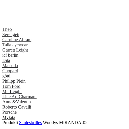
Theo
Serengeti
Caroline Abram
Talla eyewear
Garrett Leight
ic! berlin
Dita
Matsuda
Chopard
götti
Philipp Plein
Tom Ford
Mr. Leight
Line Art Charmant
Anne&Valentin
Roberto Cavalli
Porsche
Mykita
Produkti
Saulesbrilles
Woodys MIRANDA-02