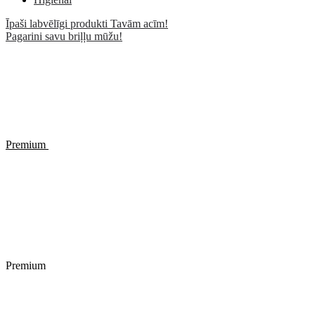
Īpaši labvēlīgi produkti Tavām acīm!
Pagarini savu briļļu mūžu!
Premium
Premium