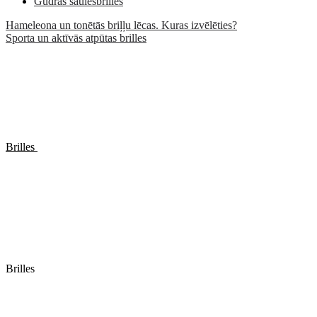
Gudrās saulesbrilles
Hameleona un tonētās briļļu lēcas. Kuras izvēlēties?
Sporta un aktīvās atpūtas brilles
Brilles
Brilles