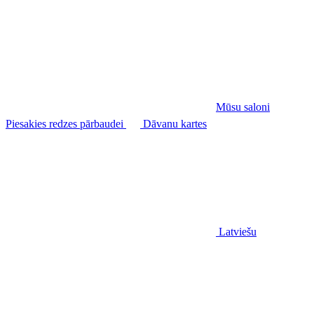
Mūsu saloni
Piesakies redzes pārbaudei
Dāvanu kartes
Latviešu