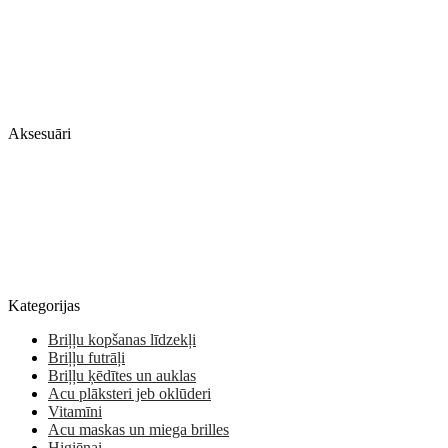
Aksesuāri
Kategorijas
Briļļu kopšanas līdzekļi
Briļļu futrāļi
Briļļu ķēdītes un auklas
Acu plāksteri jeb oklūderi
Vitamīni
Acu maskas un miega brilles
Higiēnai