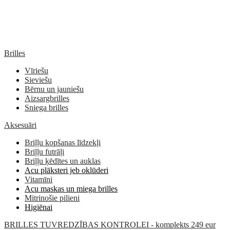
Brilles
Vīriešu
Sieviešu
Bērnu un jauniešu
Aizsargbrilles
Sniega brilles
Aksesuāri
Briļļu kopšanas līdzekļi
Briļļu futrāļi
Briļļu ķēdītes un auklas
Acu plāksteri jeb oklūderi
Vitamīni
Acu maskas un miega brilles
Mitrinošie pilieni
Higiēnai
BRILLES TUVREDZĪBAS KONTROLEI - komplekts 249 eur