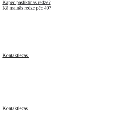
Kāpēc pasliktinās redze?
Kā mainās redze pēc 40?
Kontaktlēcas
Kontaktlēcas