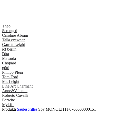
Theo
Serengeti
Caroline Abram
Talla eyewear
Garrett Leight
ic! berlin
Dita
Matsuda
Chopard
götti
Philipp Plein
Tom Ford
Mr. Leight
Line Art Charmant
Anne&Valentin
Roberto Cavalli
Porsche
Mykita
Produkti
Saulesbrilles
Spy MONOLITH-6700000000151