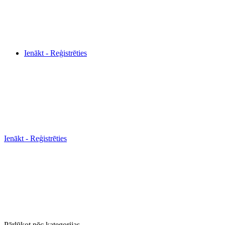
Ienākt - Reģistrēties
Ienākt - Reģistrēties
Pārlūkot pēc kategorijas