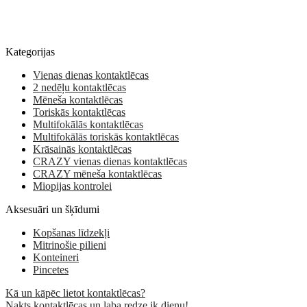
Kategorijas
Vienas dienas kontaktlēcas
2 nedēļu kontaktlēcas
Mēneša kontaktlēcas
Toriskās kontaktlēcas
Multifokālās kontaktlēcas
Multifokālās toriskās kontaktlēcas
Krāsainās kontaktlēcas
CRAZY vienas dienas kontaktlēcas
CRAZY mēneša kontaktlēcas
Miopijas kontrolei
Aksesuāri un šķīdumi
Kopšanas līdzekļi
Mitrinošie pilieni
Konteineri
Pincetes
Kā un kāpēc lietot kontaktlēcas?
Nakts kontaktlēcas un laba redze ik dienu!