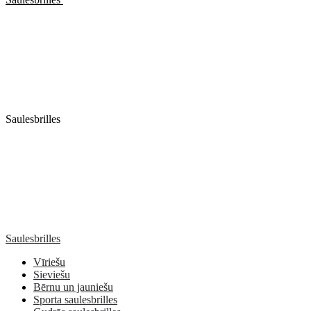
Saulesbrilles
Saulesbrilles
Vīriešu
Sieviešu
Bērnu un jauniešu
Sporta saulesbrilles