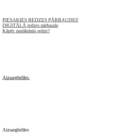
PIESAKIES REDZES PĀRBAUDEI!
DIGITĀLĀ redzes pārbaude
Kāpēc pasliktinās redze?
Aizsargbrilles
Aizsargbrilles