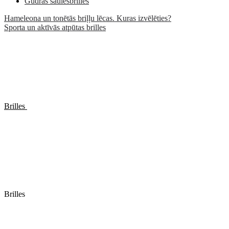
Gudrās saulesbrilles
Hameleona un tonētās briļļu lēcas. Kuras izvēlēties?
Sporta un aktīvās atpūtas brilles
Brilles
Brilles