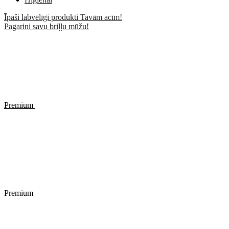
Īpaši labvēlīgi produkti Tavām acīm!
Pagarini savu briļļu mūžu!
Premium
Premium