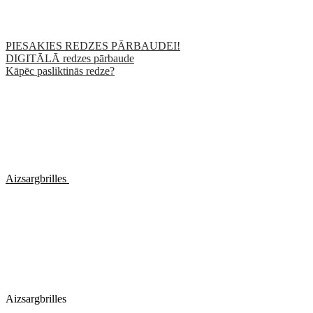
PIESAKIES REDZES PĀRBAUDEI!
DIGITĀLĀ redzes pārbaude
Kāpēc pasliktinās redze?
Aizsargbrilles
Aizsargbrilles