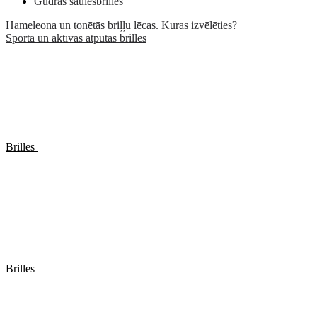
Gudrās saulesbrilles
Hameleona un tonētās briļļu lēcas. Kuras izvēlēties?
Sporta un aktīvās atpūtas brilles
Brilles
Brilles