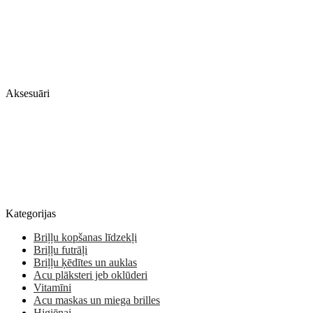
Aksesuāri
Kategorijas
Briļļu kopšanas līdzekļi
Briļļu futrāļi
Briļļu ķēdītes un auklas
Acu plāksteri jeb oklūderi
Vitamīni
Acu maskas un miega brilles
Higiēnai