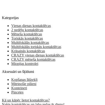
Kategorijas
Vienas dienas kontaktlēcas
2 nedēļu kontaktlēcas
Mēneša kontaktlēcas
Toriskās kontaktlēcas
Multifokālās kontaktlēcas
Multifokālās toriskās kontaktlēcas
Krāsainās kontaktlēcas
CRAZY vienas dienas kontaktlēcas
CRAZY mēneša kontaktlēcas
Miopijas kontrolei
Aksesuāri un šķīdumi
Kopšanas līdzekļi
Mitrinošie pilieni
Konteineri
Pincetes
Kā un kāpēc lietot kontaktlēcas?
Nakts kontaktlēcas un laba redze ik dienu!