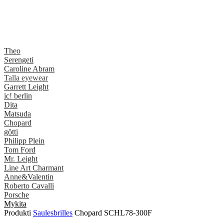
Theo
Serengeti
Caroline Abram
Talla eyewear
Garrett Leight
ic! berlin
Dita
Matsuda
Chopard
götti
Philipp Plein
Tom Ford
Mr. Leight
Line Art Charmant
Anne&Valentin
Roberto Cavalli
Porsche
Mykita
Produkti
Saulesbrilles
Chopard SCHL78-300F