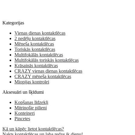
Kategorijas
Vienas dienas kontaktlēcas
2 nedēļu kontaktlēcas
Mēneša kontaktlēcas
Toriskās kontaktlēcas
Multifokālās kontaktlēcas
Multifokālās toriskās kontaktlēcas
Krāsainās kontaktlēcas
CRAZY vienas dienas kontaktlēcas
CRAZY mēneša kontaktlēcas
Miopijas kontrolei
Aksesuāri un šķīdumi
Kopšanas līdzekļi
Mitrinošie pilieni
Konteineri
Pincetes
Kā un kāpēc lietot kontaktlēcas?
Nakts kontaktlēcas un laba redze ik dienu!