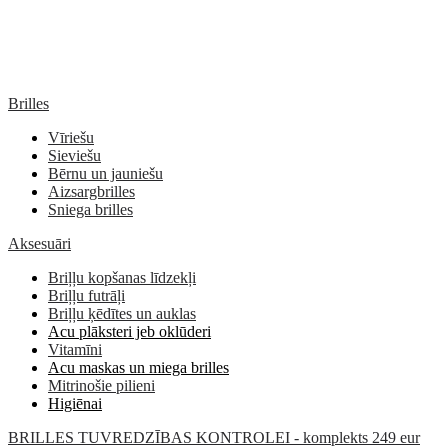
Brilles
Vīriešu
Sieviešu
Bērnu un jauniešu
Aizsargbrilles
Sniega brilles
Aksesuāri
Briļļu kopšanas līdzekļi
Briļļu futrāļi
Briļļu ķēdītes un auklas
Acu plāksteri jeb oklūderi
Vitamīni
Acu maskas un miega brilles
Mitrinošie pilieni
Higiēnai
BRILLES TUVREDZĪBAS KONTROLEI - komplekts 249 eur