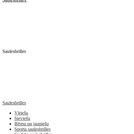
Saulesbrilles
Saulesbrilles
Vīriešu
Sieviešu
Bērnu un jauniešu
Sporta saulesbrilles