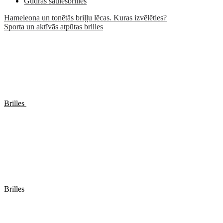
Gudrās saulesbrilles
Hameleona un tonētās briļļu lēcas. Kuras izvēlēties?
Sporta un aktīvās atpūtas brilles
Brilles
Brilles