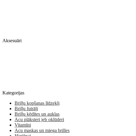
Aksesuāri
Kategorijas
Briļļu kopšanas līdzekļi
Briļļu futrāļi
Briļļu ķēdītes un auklas
Acu plāksteri jeb oklūderi
Vitamīni
Acu maskas un miega brilles
Higiēnai