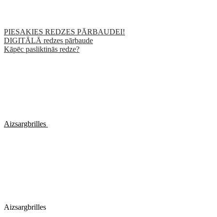
PIESAKIES REDZES PĀRBAUDEI!
DIGITĀLĀ redzes pārbaude
Kāpēc pasliktinās redze?
Aizsargbrilles
Aizsargbrilles