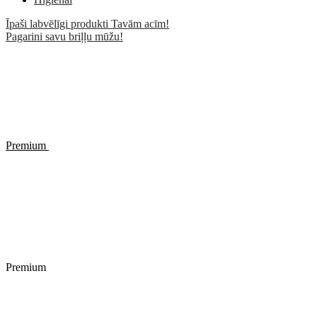
Īpaši labvēlīgi produkti Tavām acīm!
Pagarini savu briļļu mūžu!
Premium
Premium