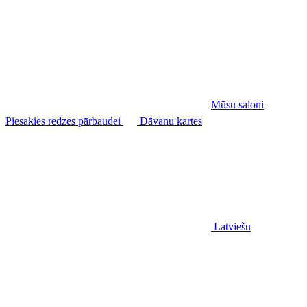
Mūsu saloni
Piesakies redzes pārbaudei
Dāvanu kartes
Latviešu