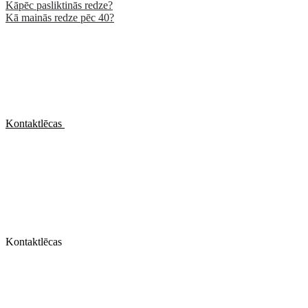
Kāpēc pasliktinās redze?
Kā mainās redze pēc 40?
Kontaktlēcas
Kontaktlēcas