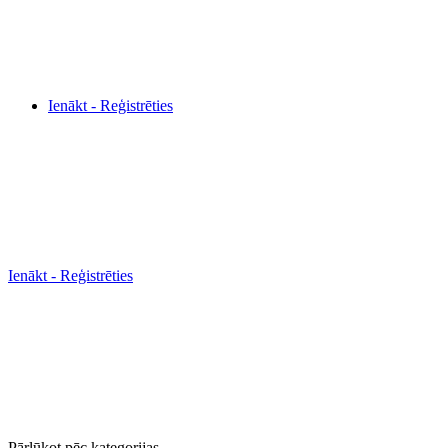
Ienākt - Reģistrēties
Ienākt - Reģistrēties
Pārlūkot pēc kategorijas