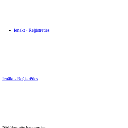
Ienākt - Reģistrēties
Ienākt - Reģistrēties
Pārlūkot pēc kategorijas