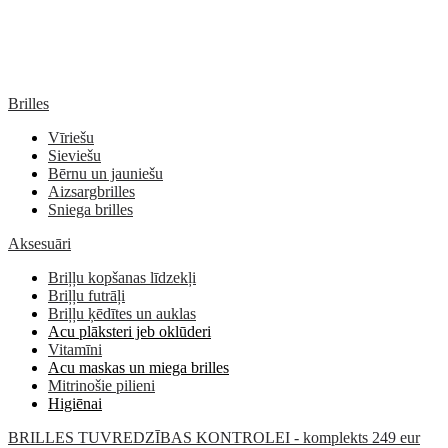
Brilles
Vīriešu
Sieviešu
Bērnu un jauniešu
Aizsargbrilles
Sniega brilles
Aksesuāri
Briļļu kopšanas līdzekļi
Briļļu futrāļi
Briļļu ķēdītes un auklas
Acu plāksteri jeb oklūderi
Vitamīni
Acu maskas un miega brilles
Mitrinošie pilieni
Higiēnai
BRILLES TUVREDZĪBAS KONTROLEI - komplekts 249 eur