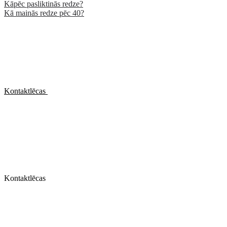
Kāpēc pasliktinās redze?
Kā mainās redze pēc 40?
Kontaktlēcas
Kontaktlēcas