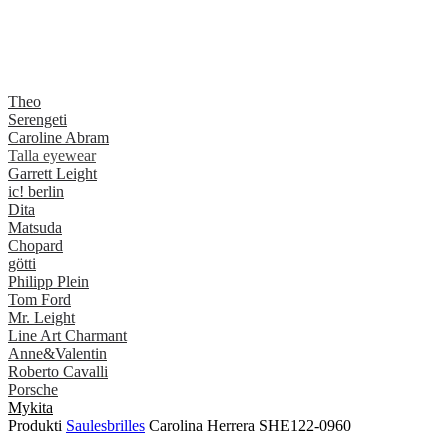
Theo
Serengeti
Caroline Abram
Talla eyewear
Garrett Leight
ic! berlin
Dita
Matsuda
Chopard
götti
Philipp Plein
Tom Ford
Mr. Leight
Line Art Charmant
Anne&Valentin
Roberto Cavalli
Porsche
Mykita
Produkti
Saulesbrilles
Carolina Herrera SHE122-0960