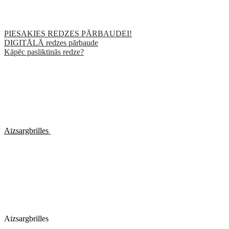
PIESAKIES REDZES PĀRBAUDEI!
DIGITĀLĀ redzes pārbaude
Kāpēc pasliktinās redze?
Aizsargbrilles
Aizsargbrilles