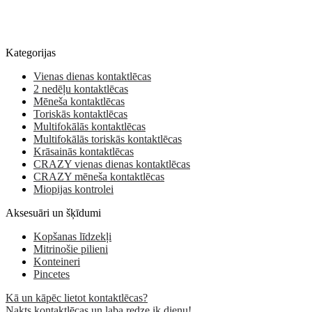
Kategorijas
Vienas dienas kontaktlēcas
2 nedēļu kontaktlēcas
Mēneša kontaktlēcas
Toriskās kontaktlēcas
Multifokālās kontaktlēcas
Multifokālās toriskās kontaktlēcas
Krāsainās kontaktlēcas
CRAZY vienas dienas kontaktlēcas
CRAZY mēneša kontaktlēcas
Miopijas kontrolei
Aksesuāri un šķīdumi
Kopšanas līdzekļi
Mitrinošie pilieni
Konteineri
Pincetes
Kā un kāpēc lietot kontaktlēcas?
Nakts kontaktlēcas un laba redze ik dienu!