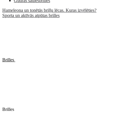
Gudrās saulesbrilles
Hameleona un tonētās briļļu lēcas. Kuras izvēlēties?
Sporta un aktīvās atpūtas brilles
Brilles
Brilles