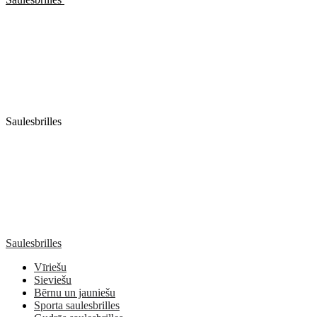
Saulesbrilles
Saulesbrilles
Vīriešu
Sieviešu
Bērnu un jauniešu
Sporta saulesbrilles