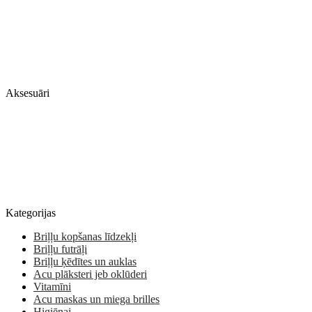
Aksesuāri
Kategorijas
Briļļu kopšanas līdzekļi
Briļļu futrāļi
Briļļu ķēdītes un auklas
Acu plāksteri jeb oklūderi
Vitamīni
Acu maskas un miega brilles
Higiēnai