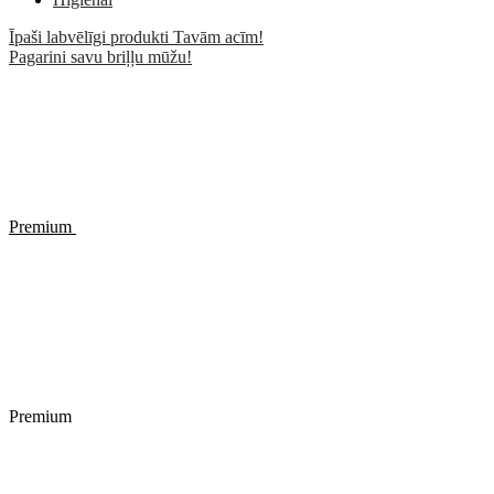
Īpaši labvēlīgi produkti Tavām acīm!
Pagarini savu briļļu mūžu!
Premium
Premium