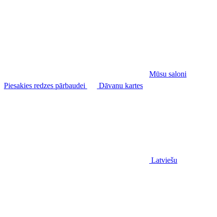
Mūsu saloni
Piesakies redzes pārbaudei
Dāvanu kartes
Latviešu