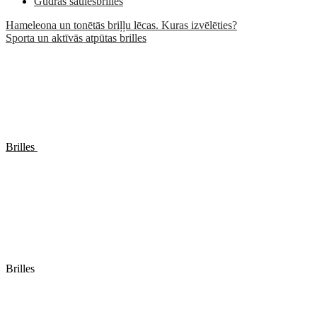
Gudrās saulesbrilles
Hameleona un tonētās briļļu lēcas. Kuras izvēlēties?
Sporta un aktīvās atpūtas brilles
Brilles
Brilles