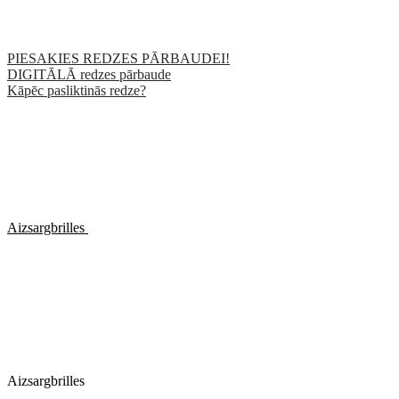
PIESAKIES REDZES PĀRBAUDEI!
DIGITĀLĀ redzes pārbaude
Kāpēc pasliktinās redze?
Aizsargbrilles
Aizsargbrilles