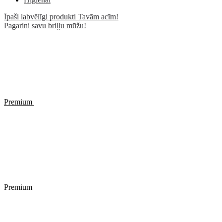
Īpaši labvēlīgi produkti Tavām acīm!
Pagarini savu briļļu mūžu!
Premium
Premium