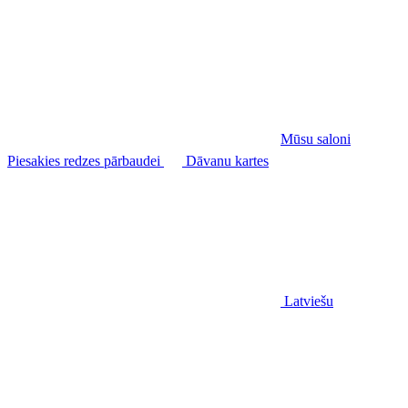
Mūsu saloni
Piesakies redzes pārbaudei
Dāvanu kartes
Latviešu