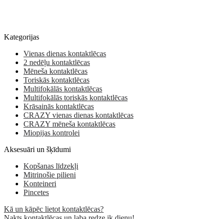
Kategorijas
Vienas dienas kontaktlēcas
2 nedēļu kontaktlēcas
Mēneša kontaktlēcas
Toriskās kontaktlēcas
Multifokālās kontaktlēcas
Multifokālās toriskās kontaktlēcas
Krāsainās kontaktlēcas
CRAZY vienas dienas kontaktlēcas
CRAZY mēneša kontaktlēcas
Miopijas kontrolei
Aksesuāri un šķīdumi
Kopšanas līdzekļi
Mitrinošie pilieni
Konteineri
Pincetes
Kā un kāpēc lietot kontaktlēcas?
Nakts kontaktlēcas un laba redze ik dienu!