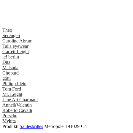
Theo
Serengeti
Caroline Abram
Talla eyewear
Garrett Leight
ic! berlin
Dita
Matsuda
Chopard
götti
Philipp Plein
Tom Ford
Mr. Leight
Line Art Charmant
Anne&Valentin
Roberto Cavalli
Porsche
Mykita
Produkti
Saulesbrilles
Metropole T91029-C4