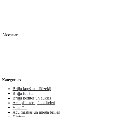
Aksesuāri
Kategorijas
Briļļu kopšanas līdzekļi
Briļļu futrāļi
Briļļu ķēdītes un auklas
Acu plāksteri jeb oklūderi
Vitamīni
Acu maskas un miega brilles
Higiēnai