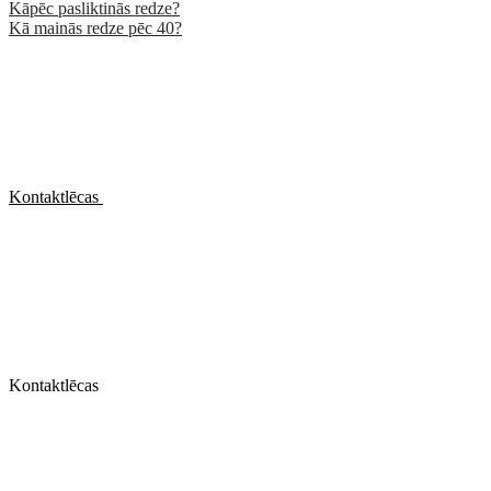
Kāpēc pasliktinās redze?
Kā mainās redze pēc 40?
Kontaktlēcas
Kontaktlēcas