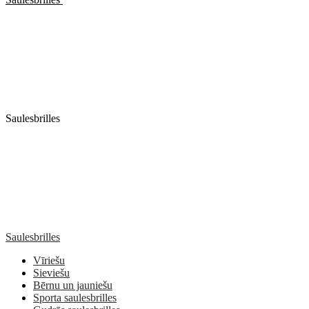
Saulesbrilles
Saulesbrilles
Vīriešu
Sieviešu
Bērnu un jauniešu
Sporta saulesbrilles