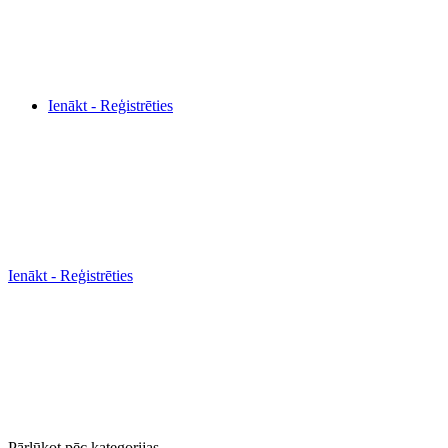
Ienākt - Reģistrēties
Ienākt - Reģistrēties
Pārlūkot pēc kategorijas