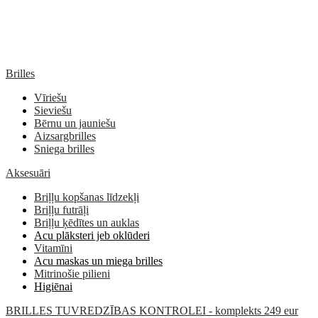
Brilles
Vīriešu
Sieviešu
Bērnu un jauniešu
Aizsargbrilles
Sniega brilles
Aksesuāri
Briļļu kopšanas līdzekļi
Briļļu futrāļi
Briļļu ķēdītes un auklas
Acu plāksteri jeb oklūderi
Vitamīni
Acu maskas un miega brilles
Mitrinošie pilieni
Higiēnai
BRILLES TUVREDZĪBAS KONTROLEI - komplekts 249 eur